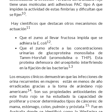
tiene unas moléculas anti adhesivas PAC tipo A que
impiden la actividad de estas fimbrias y dificultan que
10
se fijen
.
Hay científicos que destacan otros mecanismos de
11
actuación
Que el zumo al llevar fructosa impida que se
12
adhiera la E. coli
.
Que el zumo afecte a las concentraciones
urinarias de glucoproteína monosílaba de
Tamm-Horsfall (uromodulina o THP). Esta
proteína defensora del uroepitelio interfiriendo
1.3
en la fijación de las bacterias
Los ensayos clínicos demuestran que las infecciones de
orina recurrentes en mujeres están en menos de año
erradicadas gracias a la toma de arándano rojo
14
americano
. Son sus propiedades antioxidantes de
este fruto rojo se ha estudiado la capacidad de
proliferar y crecer determinados tipos de cánceres: de
15.
mama, estómago, colon, pulmón y próstata
Fue en
Australia donde se identificó como la Warfarina se