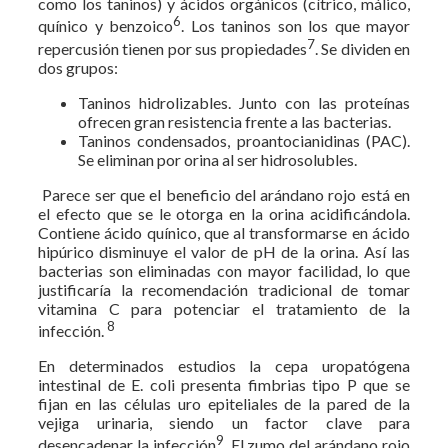
como los taninos) y ácidos orgánicos (cítrico, málico,
6
quínico y benzoico
. Los taninos son los que mayor
7
repercusión tienen por sus propiedades
. Se dividen en
dos grupos:
Taninos hidrolizables. Junto con las proteínas
ofrecen gran resistencia frente a las bacterias.
Taninos condensados, proantocianidinas (PAC).
Se eliminan por orina al ser hidrosolubles.
Parece ser que el beneficio del arándano rojo está en
el efecto que se le otorga en la orina acidificándola.
Contiene ácido quínico, que al transformarse en ácido
hipúrico disminuye el valor de pH de la orina. Así las
bacterias son eliminadas con mayor facilidad, lo que
justificaría la recomendación tradicional de tomar
vitamina C para potenciar el tratamiento de la
8
infección.
En determinados estudios la cepa uropatógena
intestinal de E. coli presenta fimbrias tipo P que se
fijan en las células uro epiteliales de la pared de la
vejiga urinaria, siendo un factor clave para
9
desencadenar la infección
. El zumo del arándano rojo