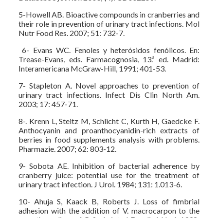
5-Howell AB. Bioactive compounds in cranberries and
their role in prevention of urinary tract infections. Mol
Nutr Food Res. 2007; 51: 732-7.
6- Evans WC. Fenoles y heterósidos fenólicos. En:
Trease-Evans, eds. Farmacognosia, 13.ª ed. Madrid:
Interamericana McGraw-Hill, 1991; 401-53.
7- Stapleton A. Novel approaches to prevention of
urinary tract infections. Infect Dis Clin North Am.
2003; 17: 457-71.
8-. Krenn L, Steitz M, Schlicht C, Kurth H, Gaedcke F.
Anthocyanin and proanthocyanidin-rich extracts of
berries in food supplements analysis with problems.
Pharmazie. 2007; 62: 803-12.
9- Sobota AE. Inhibition of bacterial adherence by
cranberry juice: potential use for the treatment of
urinary tract infection. J Urol. 1984; 131: 1.013-6.
10- Ahuja S, Kaack B, Roberts J. Loss of fimbrial
adhesion with the addition of V. macrocarpon to the