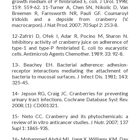
growth medium of P fimbriated E. coli. J Urol. 1998;
159: 559-62. 11-Turner A, Chen SN, Nikolic D, Van
Breemen R, Farnsworth NR, Pauli GF. Coumaroyl
iridoids and a depside from cranberry (V.
macrocarpon). J Nat Prod. 2007; 70 Supl 2: 253-8.
12-Zafriri D, Ofek I, Adar R, Pocino M, Sharon N.
Inhibitory activity of cranberry juice on adherence of
type-1 and type-P fimbriated E. coli to eucaryotic
cells. Antimicrob Agents Chemother. 1989; 33: 92-8.
13-. Beachey EH. Bacterial adherence: adhesion-
receptor interactions mediating the attachment of
bacteria to mucosal surfaces. J Infect Dis. 1981; 143:
325-45.
14- Jepson RG, Craig JC. Cranberries for preventing
urinary tract infections. Cochrane Database Syst Rev.
2008; (1): CD001321.
15- Neto CC. Cranberry and its phytochemicals: a
review of in vitro anticancer studies. J Nutr. 2007; 137
Supl 1: 186S-93S.
16- Mohammed Abdul MI, Jiang X, Williams KM, Day