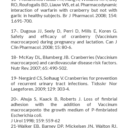
RO, Roufogalis BD, Liauw WS, et al. Pharmacodynamic
interaction of warfarin with cranberry but not with
garlic in healthy subjects. Br J Pharmacol. 2008; 154:
1.691-700.
17-. Dugoua JJ, Seely D, Perri D, Mills E, Koren G.
Safety and efficacy of cranberry (Vaccinium
macrocarpon) during pregnancy and lactation. Can J
Clin Pharmacol. 2008; 15: 80-6.
18- McKay DL, Blumberg JB. Cranberries (Vaccinium
macrocarpon) and cardiovascular disease risk factors.
Nutr Rev. 2007; 65: 490-502.
19- Nergárd CS, Solhaug V. Cranberries for prevention
of recurrent urinary tract infections. Tidsskr Nor
Laegeforen. 2009; 129: 303-4.
20-. Ahuja S, Kaack B, Roberts J. Loss of fimbrial
adhesion with the addition of Vaccinum
macrocarponto the growth medium of P-fimbriated
Escherichia coli.
J Urol 1998; 159: 559-62
21-Walker EB, Barney DP, Mickelsen JN, Walton RJ,