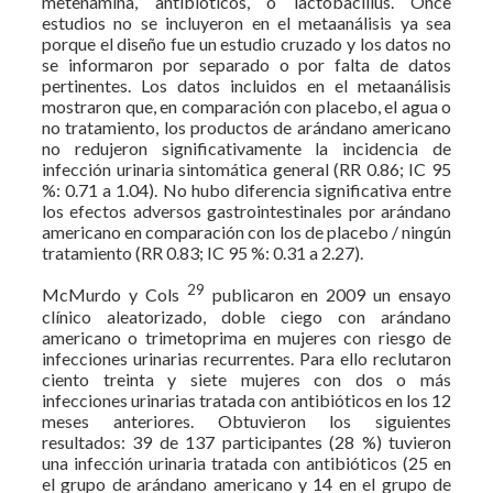
metenamina, antibióticos, o lactobacillus. Once
estudios no se incluyeron en el metaanálisis ya sea
porque el diseño fue un estudio cruzado y los datos no
se informaron por separado o por falta de datos
pertinentes. Los datos incluidos en el metaanálisis
mostraron que, en comparación con placebo, el agua o
no tratamiento, los productos de arándano americano
no redujeron significativamente la incidencia de
infección urinaria sintomática general (RR 0.86; IC 95
%: 0.71 a 1.04). No hubo diferencia significativa entre
los efectos adversos gastrointestinales por arándano
americano en comparación con los de placebo / ningún
tratamiento (RR 0.83; IC 95 %: 0.31 a 2.27).
29
McMurdo y Cols
publicaron en 2009 un ensayo
clínico aleatorizado, doble ciego con arándano
americano o trimetoprima en mujeres con riesgo de
infecciones urinarias recurrentes. Para ello reclutaron
ciento treinta y siete mujeres con dos o más
infecciones urinarias tratada con antibióticos en los 12
meses anteriores. Obtuvieron los siguientes
resultados: 39 de 137 participantes (28 %) tuvieron
una infección urinaria tratada con antibióticos (25 en
el grupo de arándano americano y 14 en el grupo de