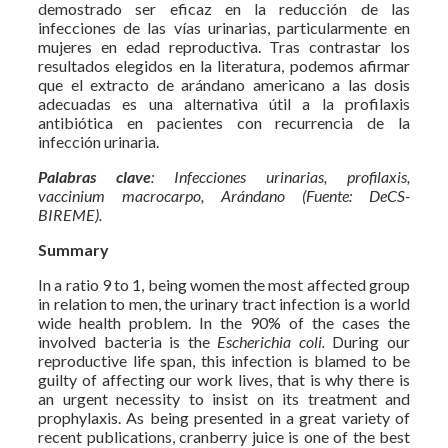
demostrado ser eficaz en la reducción de las
infecciones de las vías urinarias, particularmente en
mujeres en edad reproductiva. Tras contrastar los
resultados elegidos en la literatura, podemos afirmar
que el extracto de arándano americano a las dosis
adecuadas es una alternativa útil a la profilaxis
antibiótica en pacientes con recurrencia de la
infección urinaria.
Palabras clave
:
Infecciones urinarias, profilaxis,
vaccinium macrocarpo, Arándano (Fuente: DeCS-
BIREME).
Summary
In a ratio 9 to 1, being women the most affected group
in relation to men, the urinary tract infection is a world
wide health problem. In the 90% of the cases the
involved bacteria is the
Escherichia coli.
During our
reproductive life span, this infection is blamed to be
guilty of affecting our work lives, that is why there is
an urgent necessity to insist on its treatment and
prophylaxis. As being presented in a great variety of
recent publications, cranberry juice is one of the best