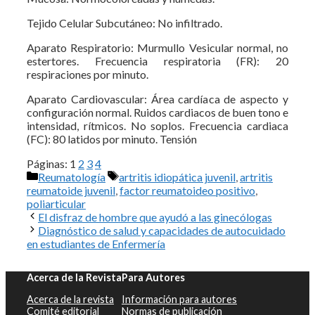
Tejido Celular Subcutáneo: No infiltrado.
Aparato Respiratorio: Murmullo Vesicular normal, no
estertores. Frecuencia respiratoria (FR): 20
respiraciones por minuto.
Aparato Cardiovascular: Área cardíaca de aspecto y
configuración normal. Ruidos cardiacos de buen tono e
intensidad, rítmicos. No soplos. Frecuencia cardiaca
(FC): 80 latidos por minuto. Tensión
Páginas:
1
2
3
4
Categorías
Etiquetas
Reumatología
artritis idiopática juvenil
,
artritis
reumatoide juvenil
,
factor reumatoideo positivo
,
poliarticular
El disfraz de hombre que ayudó a las ginecólogas
Diagnóstico de salud y capacidades de autocuidado
en estudiantes de Enfermería
Acerca de la Revista
Para Autores
Acerca de la revista
Información para autores
Comité editorial
Normas de publicación