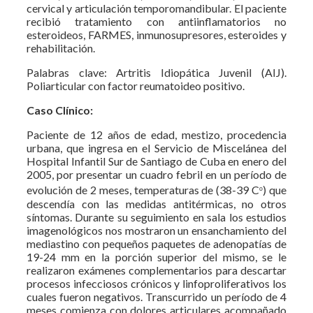
cervical y articulación temporomandibular. El paciente
recibió tratamiento con antiinflamatorios no
esteroideos, FARMES, inmunosupresores, esteroides y
rehabilitación.
Palabras clave: Artritis Idiopática Juvenil (AIJ).
Poliarticular con factor reumatoideo positivo.
Caso Clínico:
Paciente de 12 años de edad, mestizo, procedencia
urbana, que ingresa en el Servicio de Miscelánea del
Hospital Infantil Sur de Santiago de Cuba en enero del
2005, por presentar un cuadro febril en un período de
ₒ
evolución de 2 meses, temperaturas de (38-39 C
) que
descendía con las medidas antitérmicas, no otros
síntomas. Durante su seguimiento en sala los estudios
imagenológicos nos mostraron un ensanchamiento del
mediastino con pequeños paquetes de adenopatías de
19-24 mm en la porción superior del mismo, se le
realizaron exámenes complementarios para descartar
procesos infecciosos crónicos y linfoproliferativos los
cuales fueron negativos. Transcurrido un período de 4
meses comienza con dolores articulares acompañado