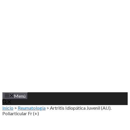
Saltar
al
contenido
Menú
Inicio
>
Reumatología
>
Artritis Idiopática Juvenil (AIJ).
Poliarticular Fr (+)