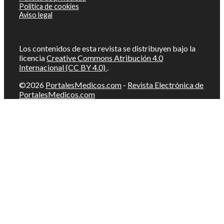
Política de cookies
Aviso legal
Los contenidos de esta revista se distribuyen bajo la
licencia
Creative Commons Atribución 4.0
Internacional (CC BY 4.0)
.
©2026
PortalesMedicos.com
-
Revista Electrónica de
PortalesMedicos.com