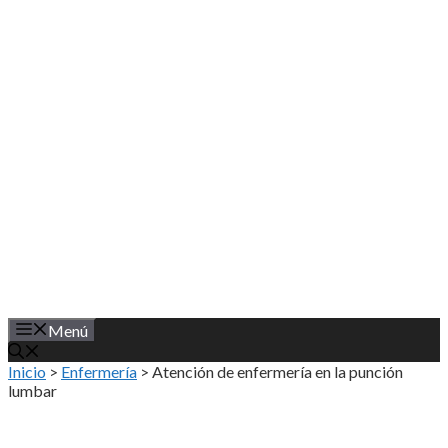
Saltar
al
contenido
Menú
Inicio
>
Enfermería
>
Atención de enfermería en la punción
lumbar