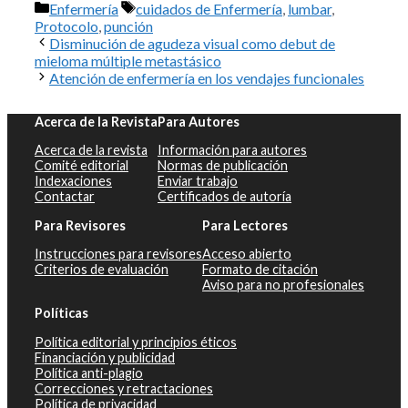
Categorías
Etiquetas
Enfermería
cuidados de Enfermería
,
lumbar
,
Protocolo
,
punción
Disminución de agudeza visual como debut de
mieloma múltiple metastásico
Atención de enfermería en los vendajes funcionales
Acerca de la Revista
Para Autores
Acerca de la revista
Información para autores
Comité editorial
Normas de publicación
Indexaciones
Enviar trabajo
Contactar
Certificados de autoría
Para Revisores
Para Lectores
Instrucciones para revisores
Acceso abierto
Criterios de evaluación
Formato de citación
Aviso para no profesionales
Políticas
Política editorial y principios éticos
Financiación y publicidad
Política anti-plagio
Correcciones y retractaciones
Política de privacidad