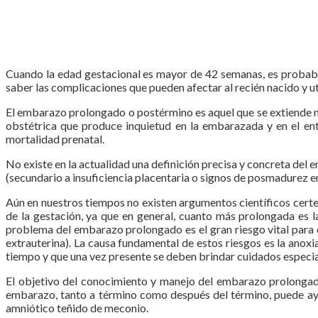
Cuando la edad gestacional es mayor de 42 semanas, es probable
saber las complicaciones que pueden afectar al recién nacido y ut
El embarazo prolongado o postérmino es aquel que se extiende má
obstétrica que produce inquietud en la embarazada y en el en
mortalidad prenatal.
No existe en la actualidad una definición precisa y concreta del
(secundario a insuficiencia placentaria o signos de posmadurez en
Aún en nuestros tiempos no existen argumentos científicos certe
de la gestación, ya que en general, cuanto más prolongada es l
problema del embarazo prolongado es el gran riesgo vital para el
extrauterina). La causa fundamental de estos riesgos es la anoxia
tiempo y que una vez presente se deben brindar cuidados especia
El objetivo del conocimiento y manejo del embarazo prolongado
embarazo, tanto a término como después del término, puede ayud
amniótico teñido de meconio.