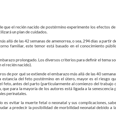
 que el recién nacido de postérmino experimente los efectos de 
ilizará un plan de cuidados.
s allá de las 42 semanas de amenorrea, o sea, 294 días a partir de
torno familiar, este temor está basado en el conocimiento públi
 embarazo prolongado. Los diversos criterios para definir el tema s
 el recién nacido).
ros de por qué se extiende el embarazo más allá de las 40 semanas 
a estancia del feto postérmino en el útero, mayor es el riesgo q
 feto, antes del parto (particularmente al comienzo del trabajo de
, que para la mayoría de los autores está ligada a la senescencia 
les perinatales.
 es evitar la muerte fetal o neonatal y sus complicaciones, sabe
ar a predecir la posibilidad de morbilidad neonatal debido a la 