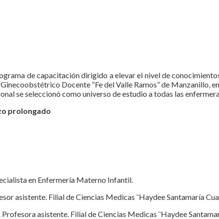
 programa de capacitación dirigido a elevar el nivel de conocimie
ital Ginecoobstétrico Docente “Fe del Valle Ramos” de Manzanillo,
sonal se seleccionó como universo de estudio a todas las enfermeras
zo prolongado
ecialista en Enfermería Materno Infantil.
fesor asistente. Filial de Ciencias Medicas ¨Haydee Santamaría Cu
. Profesora asistente. Filial de Ciencias Medicas ¨Haydee Santama