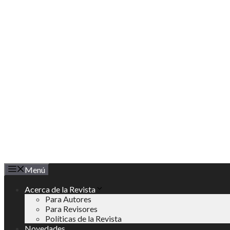
Saltar
al
contenido
Menú
Acerca de la Revista
Para Autores
Para Revisores
Políticas de la Revista
Novedades