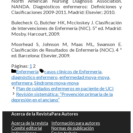
North American Nursing Diagnosis Association.
NANDA. Diagnósticos enfermeros: Definiciones y
Clasificaciones 2009-2011. Madrid: Elsevier; 2010.
Bulecheck G, Butcher HK, Mccloskey J. Clasificación
de Intervenciones de Enfermería (NIC). 5ª ed. Madrid:
Mosby. Harcourt, 2009.
Moorhead S, Johnson M, Maas ML, Swanson E.
Clasificación de Resultados de Enfermería (NOC). 4 ª
ed. Barcelona: Elsevier, 2009.
Páginas:
1
2
Categorías
Etiquetas
Enfermería
casos clínicos de Enfermería
,
diagnóstico enfermero
,
enfermedad moya-moya
,
enfermera
,
Síndrome moya-moya
Plan de cuidados enfermeros en paciente de UCI
Revisión sistemática: “Prevención primaria de la
depresión en el anciano”
Acerca de la Revista
Para Autores
Acerca de la revista
Información para autores
Comité editorial
Normas de publicación