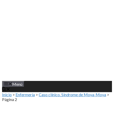
Saltar
al
contenido
Menú
Inicio
>
Enfermería
>
Caso clínico. Síndrome de Moya-Moya
>
Página 2