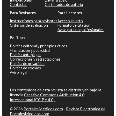
Indexaciones
Enviar trabajo
Contactar
Certificados de autoría
Para Revisores
Para Lectores
Instrucciones para revisores
Acceso abierto
Criterios de evaluación
Formato de citación
Aviso para no profesionales
Políticas
Política editorial y principios éticos
Financiación y publicidad
Política anti-plagio
Correcciones y retractaciones
Política de privacidad
Política de cookies
Aviso legal
Los contenidos de esta revista se distribuyen bajo la
licencia
Creative Commons Atribución 4.0
Internacional (CC BY 4.0)
.
©2026
PortalesMedicos.com
-
Revista Electrónica de
PortalesMedicos.com