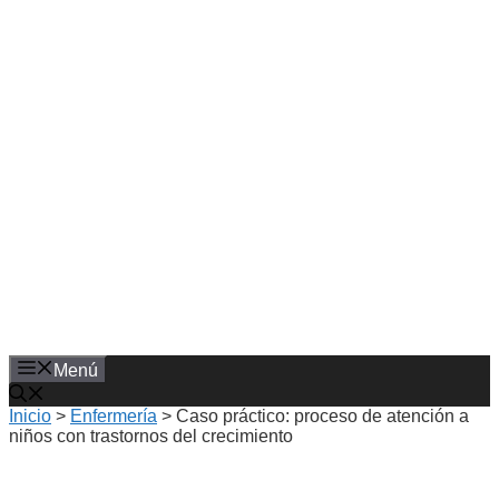
Saltar
al
contenido
Menú
Inicio
>
Enfermería
>
Caso práctico: proceso de atención a
niños con trastornos del crecimiento