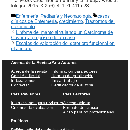
– J. Pozo. Crecimiento normal y talla baja. PAediatr
Integral 2015; XIX (6): 411.e1-411.e23
Categorías
Etiquetas
Enfermería
,
Pediatría y Neonatología
casos
clínicos de Enfermería
,
crecimiento
,
Trastornos del
crecimiento
Linfoma del manto simulando un Carcinoma de
Cavum, a propósito de un caso
Escalas de valoración del deterioro funcional en
el anciano
Acerca de la Revista
Para Autores
Acerca de la revista
Información para autores
Comité editorial
Normas de publicación
Indexaciones
Enviar trabajo
Contactar
Certificados de autoría
Para Revisores
Para Lectores
Instrucciones para revisores
Acceso abierto
Criterios de evaluación
Formato de citación
Aviso para no profesionales
Políticas
Política editorial y principios éticos