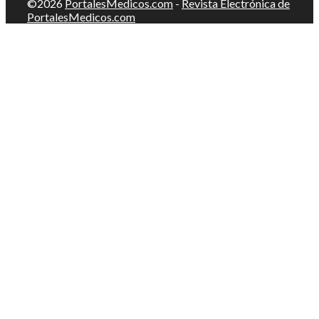
©2026
PortalesMedicos.com
-
Revista Electrónica de
PortalesMedicos.com