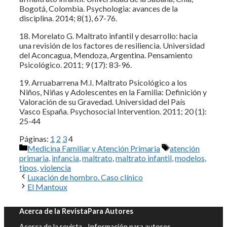
Bogotá, Colombia. Psychologia: avances de la
disciplina. 2014; 8(1), 67-76.
18. Morelato G. Maltrato infantil y desarrollo: hacia
una revisión de los factores de resiliencia. Universidad
del Aconcagua, Mendoza, Argentina. Pensamiento
Psicológico. 2011; 9 (17): 83-96.
19. Arruabarrena M.I. Maltrato Psicológico a los
Niños, Niñas y Adolescentes en la Familia: Definición y
Valoración de su Gravedad. Universidad del País
Vasco España. Psychosocial Intervention. 2011; 20 (1):
25-44
Páginas:
1
2
3
4
Categorías
Etiquetas
Medicina Familiar y Atención Primaria
atención
primaria
,
infancia
,
maltrato
,
maltrato infantil
,
modelos
,
tipos
,
violencia
Luxación de hombro. Caso clínico
El Mantoux
Acerca de la Revista
Para Autores
Acerca de la revista
Información para autores