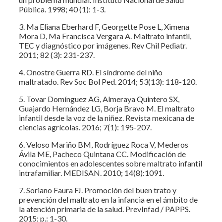
Pública. 1998; 40 (1): 1-3.
3. Ma Eliana Eberhard F, Georgette Pose L, Ximena
Mora D, Ma Francisca Vergara A. Maltrato infantil,
TEC y diagnóstico por imágenes. Rev Chil Pediatr.
2011; 82 (3): 231-237.
4. Onostre Guerra RD. El síndrome del niño
maltratado. Rev Soc Bol Ped. 2014; 53(13): 118-120.
5. Tovar Domínguez AG, Almeraya Quintero SX,
Guajardo Hernández LG, Borja Bravo M. El maltrato
infantil desde la voz de la niñez. Revista mexicana de
ciencias agrícolas. 2016; 7(1): 195-207.
6. Veloso Mariño BM, Rodríguez Roca V, Mederos
Ávila ME, Pacheco Quintana CC. Modificación de
conocimientos en adolescentes sobre maltrato infantil
intrafamiliar. MEDISAN. 2010; 14(8):1091.
7. Soriano Faura FJ. Promoción del buen trato y
prevención del maltrato en la infancia en el ámbito de
la atención primaria de la salud. PrevInfad / PAPPS.
2015; p.: 1-30.