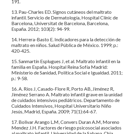
191.
13. Pau-Charles ED. Signos cutáneos del maltrato
infantil. Servicio de Dermatología, Hospital Clínic de
Barcelona, Universitat de Barcelona, Barcelona,
España. 2012; 103(2): 94-99.
14. Herrera-Basto E. Indicadores para la detección de
maltrato en niños. Salud Pública de México. 1999; p.:
420-425.
15. Sanmartín Esplugues J, et al. Maltrato infantil en la
familia en España. Hospital Reina Sofía Madrid:
Ministerio de Sanidad, Política Social e Igualdad. 2011;
p.: 9-58.
16. A. Ríos J, Casado-Flore R, Porto AB, Jiménez R,
Jiménez Serrano A. Maltrato infantil grave en la unidad
de cuidados intensivos pediátricos. Departamento de
Cuidados Intensivos, Hospital Universitario Niño
Jesús, Madrid, España. 2009; 71(1):64-67.
17. Bolivar Arango L.M, Convers Duran A.M, Moreno
Mendez J.H. Factores de riesgo psicosocial asociados
al maltrato infantil. Universidad de la Sabana, Chia,