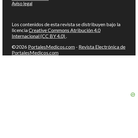
Aviso legal
Los contenidos de esta revista se distribuyen bajo la
licencia
Creative Commons Atribución 4.0
Internacional (CC BY 4.0)
.
©2026
PortalesMedicos.com
-
Revista Electrónica de
PortalesMedicos.com