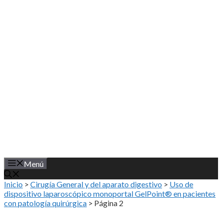
Saltar
al
contenido
Menú
Inicio
>
Cirugía General y del aparato digestivo
>
Uso de
dispositivo laparoscópico monoportal GelPoint® en pacientes
con patología quirúrgica
>
Página 2