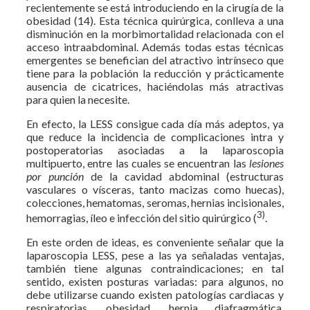
recientemente se está introduciendo en la cirugía de la
obesidad (14). Esta técnica quirúrgica, conlleva a una
disminución en la morbimortalidad relacionada con el
acceso intraabdominal. Además todas estas técnicas
emergentes se benefician del atractivo intrínseco que
tiene para la población la reducción y prácticamente
ausencia de cicatrices, haciéndolas más atractivas
para quien la necesite.
En efecto, la LESS consigue cada día más adeptos, ya
que reduce la incidencia de complicaciones intra y
postoperatorias asociadas a la laparoscopia
multipuerto, entre las cuales se encuentran las
lesiones
por punción
de la cavidad abdominal (estructuras
vasculares o vísceras, tanto macizas como huecas),
colecciones, hematomas, seromas, hernias incisionales,
3)
hemorragias, íleo e infección del sitio quirúrgico (
.
En este orden de ideas, es conveniente señalar que la
laparoscopia LESS, pese a las ya señaladas ventajas,
también tiene algunas contraindicaciones; en tal
sentido, existen posturas variadas: para algunos, no
debe utilizarse cuando existen patologías cardiacas y
respiratorias, obesidad, hernia diafragmática,