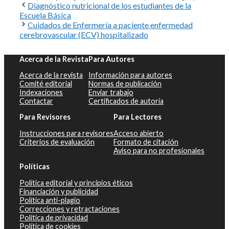
Diagnóstico nutricional de los estudiantes de la
Escuela Básica
Cuidados de Enfermería a paciente enfermedad
cerebrovascular (ECV) hospitalizado
Acerca de la Revista
Para Autores
Acerca de la revista
Información para autores
Comité editorial
Normas de publicación
Indexaciones
Enviar trabajo
Contactar
Certificados de autoría
Para Revisores
Para Lectores
Instrucciones para revisores
Acceso abierto
Criterios de evaluación
Formato de citación
Aviso para no profesionales
Políticas
Política editorial y principios éticos
Financiación y publicidad
Política anti-plagio
Correcciones y retractaciones
Política de privacidad
Política de cookies