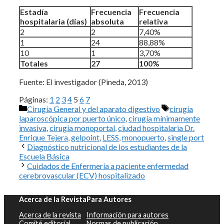
Estadía
Frecuencia
Frecuencia
hospitalaria (días)
absoluta
relativa
2
2
7,40%
1
24
88,88%
10
1
3,70%
Totales
27
100%
Fuente: El investigador (Pineda, 2013)
Páginas:
1
2
3
4
5
6
7
Categorías
Etiquetas
Cirugía General y del aparato digestivo
cirugía
laparoscópica por puerto único
,
cirugía mínimamente
invasiva
,
cirugía monoportal
,
ciudad hospitalaria Dr.
Enrique Tejera
,
gelpoint
,
LESS
,
monopuerto
,
single port
Diagnóstico nutricional de los estudiantes de la
Escuela Básica
Cuidados de Enfermería a paciente enfermedad
cerebrovascular (ECV) hospitalizado
Acerca de la Revista
Para Autores
Acerca de la revista
Información para autores
Comité editorial
Normas de publicación