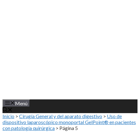
Saltar
al
contenido
Menú
Inicio
>
Cirugía General y del aparato digestivo
>
Uso de
dispositivo laparoscópico monoportal GelPoint® en pacientes
con patología quirúrgica
>
Página 5