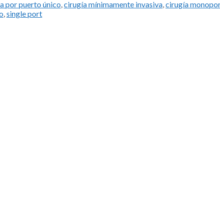
a por puerto único
,
cirugía mínimamente invasiva
,
cirugía monopor
o
,
single port