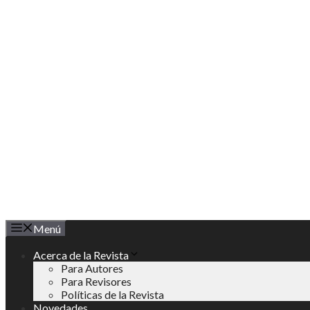
Saltar
al
contenido
Menú
Acerca de la Revista
Para Autores
Para Revisores
Políticas de la Revista
Novedades