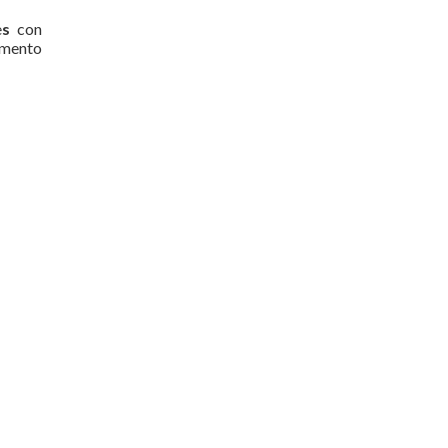
e
s
con
rumento