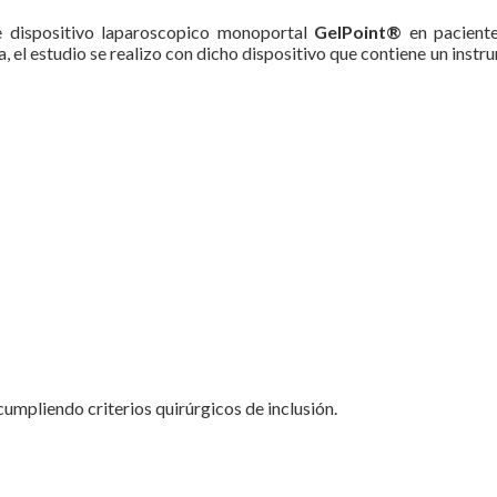
de dispositivo laparoscopico monoportal
GelPoint®
en pacient
a, el estudio se realizo con dicho dispositivo que contiene un inst
umpliendo criterios quirúrgicos de inclusión.