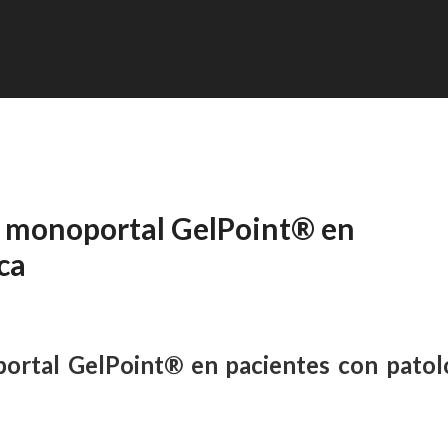
co monoportal GelPoint® en
ca
portal GelPoint®
en pacientes con patol