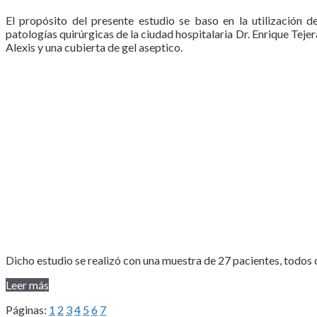
El propósito del presente estudio se baso en la utilización 
patologías quirúrgicas de la ciudad hospitalaria Dr. Enrique Tejer
Alexis y una cubierta de gel aseptico.
Dicho estudio se realizó con una muestra de 27 pacientes, todos c
Leer más
Páginas:
1
2
3
4
5
6
7