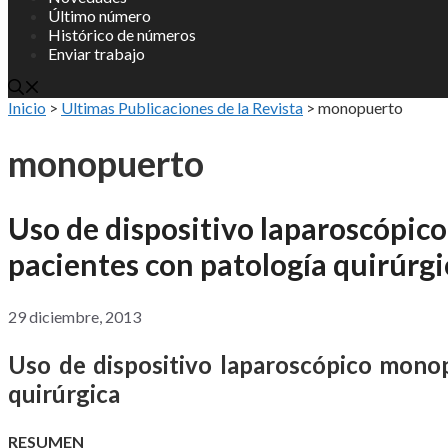
Último número
Histórico de números
Enviar trabajo
Inicio
>
Ultimas Publicaciones de la Revista
>
monopuerto
monopuerto
Uso de dispositivo laparoscópi
pacientes con patología quirúrgi
29 diciembre, 2013
Uso de dispositivo laparoscópico mono
quirúrgica
RESUMEN