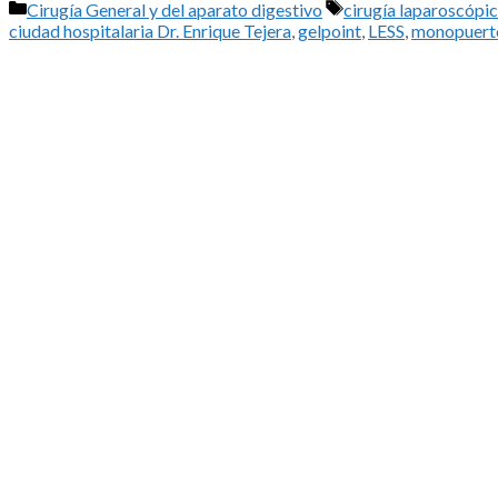
Categorías
Etiquetas
Cirugía General y del aparato digestivo
cirugía laparoscópic
ciudad hospitalaria Dr. Enrique Tejera
,
gelpoint
,
LESS
,
monopuert