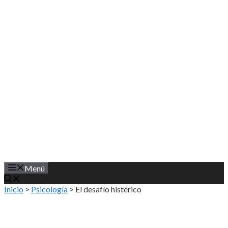
Saltar
al
contenido
Menú
Inicio
>
Psicología
>
El desafío histérico