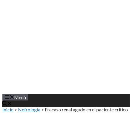
Saltar
al
contenido
Menú
Inicio
>
Nefrología
>
Fracaso renal agudo en el paciente crítico