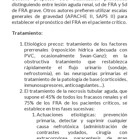
distinguiendo entre lesión aguda renal, sd de FRA y Sd
de FRA grave. Otros autores prefieren utilizar escalas
generales de gravedad (APACHE II, SAPS II) para
establecer el pronóstico del FRA en el paciente crítico.
Tratamiento:
Etiológico precoz: tratamiento de los factores
prerrenales (reposición hídrica adecuada con
PVC, ocasionalmente Swan-Ganz); en la
obstructiva tratamiento que restablezca
rápidamente el flujo urinario (sondaje,
nefrostomía), en las neuropatías primarias el
tratamiento de la patología de base (corticoides,
inmunosupresores, anticoagulantes…).
El tratamiento de la necrosis tubular aguda, que
supone el 45% de todos los fracasos renales y el
75% de los FRA de los pacientes críticos, se
establece en tres fases sucesivas:
Actuaciones etiológicas: prevención
primaria, detectar y suprimir cualquier
causa nefrotóxica (administración de
contrastes yodados, cirugía con
extracorpórea, paracentesis de gran