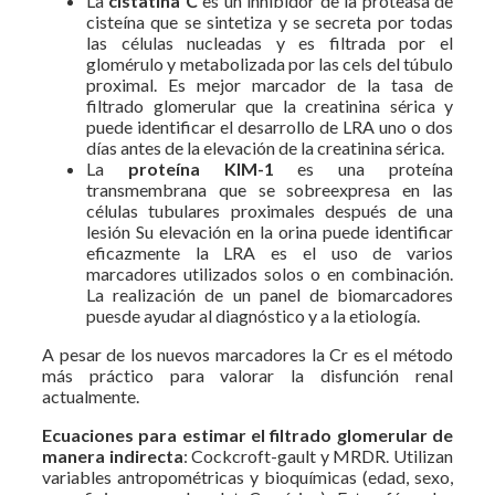
La
cistatina C
es un inhibidor de la proteasa de
cisteína que se sintetiza y se secreta por todas
las células nucleadas y es filtrada por el
glomérulo y metabolizada por las cels del túbulo
proximal. Es mejor marcador de la tasa de
filtrado glomerular que la creatinina sérica y
puede identificar el desarrollo de LRA uno o dos
días antes de la elevación de la creatinina sérica.
La
proteína KIM-1
es una proteína
transmembrana que se sobreexpresa en las
células tubulares proximales después de una
lesión Su elevación en la orina puede identificar
eficazmente la LRA es el uso de varios
marcadores utilizados solos o en combinación.
La realización de un panel de biomarcadores
puesde ayudar al diagnóstico y a la etiología.
A pesar de los nuevos marcadores la Cr es el método
más práctico para valorar la disfunción renal
actualmente.
Ecuaciones para estimar el filtrado glomerular de
manera indirecta
: Cockcroft-gault y MRDR. Utilizan
variables antropométricas y bioquímicas (edad, sexo,