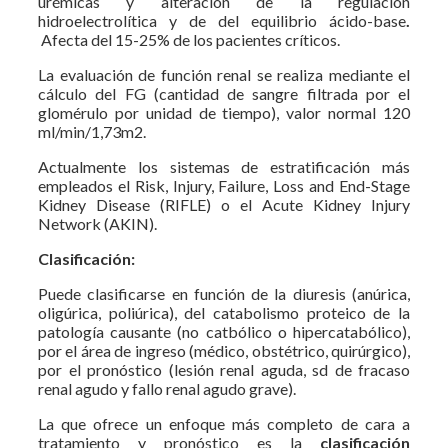
urémicas y alteración de la regulación
hidroelectrolítica y de del equilibrio ácido-base
.
Afecta del 15-25% de los pacientes críticos.
La evaluación de función renal se realiza mediante el
cálculo del FG (cantidad de sangre filtrada por el
glomérulo por unidad de tiempo), valor normal 120
ml/min/1,73m2.
Actualmente los sistemas de estratificación más
empleados el Risk, Injury, Failure, Loss and End-Stage
Kidney Disease (RIFLE) o el Acute Kidney Injury
Network (AKIN).
Clasificación:
Puede clasificarse en función de la diuresis (anúrica,
oligúrica, poliúrica), del catabolismo proteico de la
patología causante (no catbólico o hipercatabólico),
por el área de ingreso (médico, obstétrico, quirúrgico),
por el pronóstico (lesión renal aguda, sd de fracaso
renal agudo y fallo renal agudo grave).
La que ofrece un enfoque más completo de cara a
tratamiento y pronóstico es la
clasificación