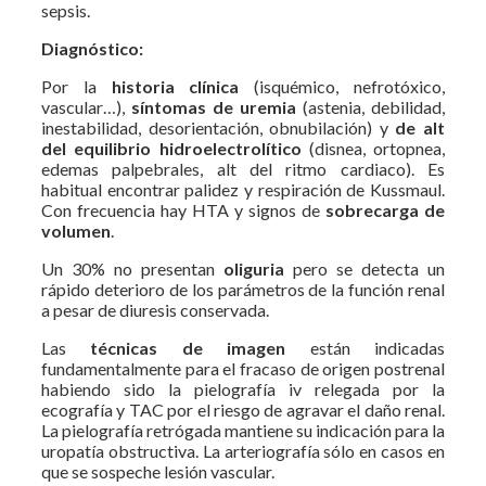
sepsis.
Diagnóstico:
Por la
historia clínica
(isquémico, nefrotóxico,
vascular…),
síntomas de uremia
(astenia, debilidad,
inestabilidad, desorientación, obnubilación) y
de alt
del equilibrio hidroelectrolítico
(disnea, ortopnea,
edemas palpebrales, alt del ritmo cardiaco). Es
habitual encontrar palidez y respiración de Kussmaul.
Con frecuencia hay HTA y signos de
sobrecarga de
volumen
.
Un 30% no presentan
oliguria
pero se detecta un
rápido deterioro de los parámetros de la función renal
a pesar de diuresis conservada.
Las
técnicas de imagen
están indicadas
fundamentalmente para el fracaso de origen postrenal
habiendo sido la pielografía iv relegada por la
ecografía y TAC por el riesgo de agravar el daño renal.
La pielografía retrógada mantiene su indicación para la
uropatía obstructiva. La arteriografía sólo en casos en
que se sospeche lesión vascular.