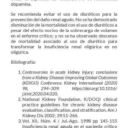
dopamina.
Se recomienda evitar el uso de diuréticos para la
prevención del daño renal agudo. No se ha demostrado
disminución de la mortalidad con el uso de diuréticos a
pesar del efecto nocivo de la sobrecarga de volumen
en el enfermo crítico; y no se ha observado descenso
de mortalidad asociado al uso de diurético para
transformar la insuficiencia renal oligúrica en no
oligúrica.
Bibliografía:
Controversies in acute kidney injury: conclusions
from a Kidney Disease: Improving Global Outcomes
(KDIGO) Conference.
Kidney International (2020)
98, 294–309; https://doi.org/10.1016/
j.kint.2020.04.020.
National Kidney Foundation. K/DOQI clinical
practice guidelines for chronic kideny disease
evaluation, classification, and stratification. Am J
Kidney Dis 2002; 39:51-266.
Vol. XII, Núm. 4 / Jul.-Ago. 1998 pp 145-155
Insuficiencia renal aguda en el paciente crítico