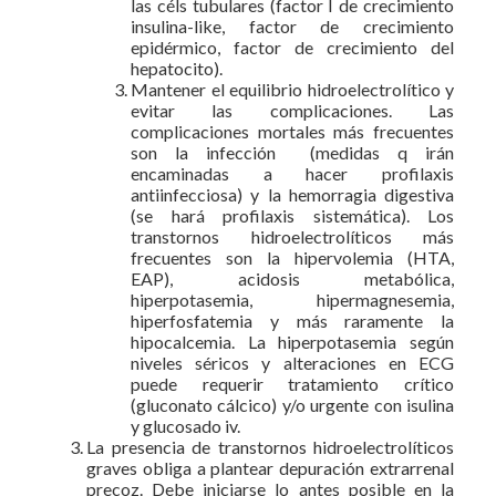
las céls tubulares (factor I de crecimiento
insulina-like, factor de crecimiento
epidérmico, factor de crecimiento del
hepatocito).
Mantener el equilibrio hidroelectrolítico y
evitar las complicaciones. Las
complicaciones mortales más frecuentes
son la infección (medidas q irán
encaminadas a hacer profilaxis
antiinfecciosa) y la hemorragia digestiva
(se hará profilaxis sistemática). Los
transtornos hidroelectrolíticos más
frecuentes son la hipervolemia (HTA,
EAP), acidosis metabólica,
hiperpotasemia, hipermagnesemia,
hiperfosfatemia y más raramente la
hipocalcemia. La hiperpotasemia según
niveles séricos y alteraciones en ECG
puede requerir tratamiento crítico
(gluconato cálcico) y/o urgente con isulina
y glucosado iv.
La presencia de transtornos hidroelectrolíticos
graves obliga a plantear depuración extrarrenal
precoz. Debe iniciarse lo antes posible en la