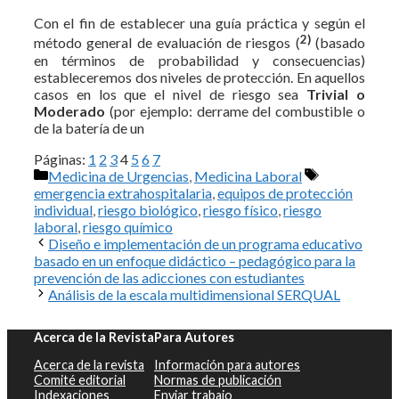
Con el fin de establecer una guía práctica y según el
2)
método general de evaluación de riesgos (
(basado
en términos de probabilidad y consecuencias)
estableceremos dos niveles de protección. En aquellos
casos en los que el nivel de riesgo sea
Trivial o
Moderado
(por ejemplo: derrame del combustible o
de la batería de un
Páginas:
1
2
3
4
5
6
7
Categorías
Etiquetas
Medicina de Urgencias
,
Medicina Laboral
emergencia extrahospitalaria
,
equipos de protección
individual
,
riesgo biológico
,
riesgo físico
,
riesgo
laboral
,
riesgo químico
Diseño e implementación de un programa educativo
basado en un enfoque didáctico – pedagógico para la
prevención de las adicciones con estudiantes
Análisis de la escala multidimensional SERQUAL
Acerca de la Revista
Para Autores
Acerca de la revista
Información para autores
Comité editorial
Normas de publicación
Indexaciones
Enviar trabajo