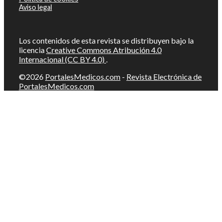
Aviso legal
Los contenidos de esta revista se distribuyen bajo la
licencia
Creative Commons Atribución 4.0
Internacional (CC BY 4.0)
.
©2026
PortalesMedicos.com
-
Revista Electrónica de
PortalesMedicos.com