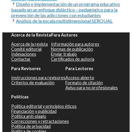
Diseño e implementación de un programa educativo
basado en un enfoque didáctico – pedagógico para la
prevención de las adicciones con estudiantes
Análisis de la escala multidimensional SERQUAL
Acerca de la Revista
Para Autores
Acerca de la revista
Información para autores
Comité editorial
Normas de publicación
Indexaciones
Enviar trabajo
Contactar
Certificados de autoría
Para Revisores
Para Lectores
Instrucciones para revisores
Acceso abierto
Criterios de evaluación
Formato de citación
Aviso para no profesionales
Políticas
Política editorial y principios éticos
Financiación y publicidad
Política anti-plagio
Correcciones y retractaciones
Política de privacidad
Política de cookies