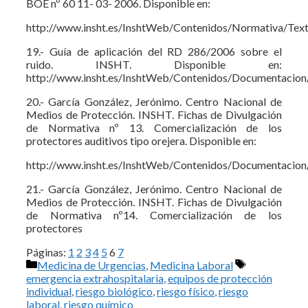
BOE nº 60 11- 03- 2006. Disponible en:
http://www.insht.es/InshtWeb/Contenidos/Normativa/Te
19.- Guía de aplicación del RD 286/2006 sobre el
ruido. INSHT. Disponible en:
http://www.insht.es/InshtWeb/Contenidos/Documentacio
20.- García González, Jerónimo. Centro Nacional de
Medios de Protección. INSHT. Fichas de Divulgación
de Normativa nº 13. Comercialización de los
protectores auditivos tipo orejera. Disponible en:
http://www.insht.es/InshtWeb/Contenidos/Documentacion
21.- García González, Jerónimo. Centro Nacional de
Medios de Protección. INSHT. Fichas de Divulgación
de Normativa nº14. Comercialización de los
protectores
Páginas:
1
2
3
4
5
6
7
Categorías
Etiquetas
Medicina de Urgencias
,
Medicina Laboral
emergencia extrahospitalaria
,
equipos de protección
individual
,
riesgo biológico
,
riesgo físico
,
riesgo
laboral
,
riesgo químico