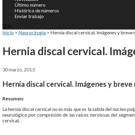
Último número
Histórico de números
Enviar trabajo
Inicio
>
Neurocirugía
>
Hernia discal cervical. Imágenes y breve 
Hernia discal cervical. Imág
30 marzo, 2013
Hernia discal cervical. Imágenes y breve 
Resumen:
La hernia discal cervical no es más que es la salida del núcleo p
neurológico por compresión de las raíces nerviosas del segmento 
cervical.