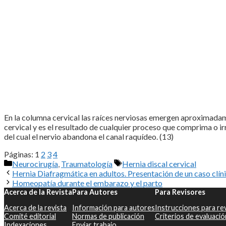
En la columna cervical las raíces nerviosas emergen aproximadamen
cervical y es el resultado de cualquier proceso que comprima o irr
del cual el nervio abandona el canal raquídeo. (13)
Páginas:
1
2
3
4
Categorías
Etiquetas
Neurocirugía
,
Traumatología
Hernia discal cervical
Hernia Diafragmática en adultos. Presentación de un caso clín
Homeopatía durante el embarazo y el parto
Acerca de la Revista
Para Autores
Para Revisores
Acerca de la revista
Información para autores
Instrucciones para re
Comité editorial
Normas de publicación
Criterios de evaluació
Indexaciones
Enviar trabajo