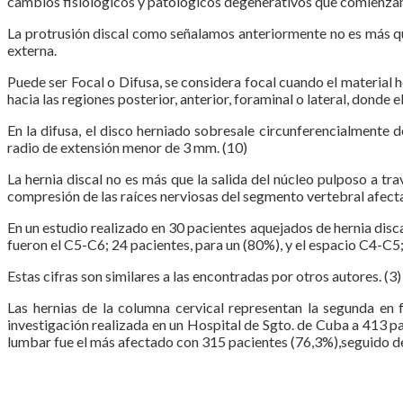
cambios fisiológicos y patológicos degenerativos que comienzan e
La protrusión discal como señalamos anteriormente no es más que
externa.
Puede ser Focal o Difusa, se considera focal cuando el material
hacia las regiones posterior, anterior, foraminal o lateral, dond
En la difusa, el disco herniado sobresale circunferencialmente 
radio de extensión menor de 3 mm. (10)
La hernia discal no es más que la salida del núcleo pulposo a tr
compresión de las raíces nerviosas del segmento vertebral afecta
En un estudio realizado en 30 pacientes aquejados de hernia disc
fueron el C5-C6; 24 pacientes, para un (80%), y el espacio C4-C5;
Estas cifras son similares a las encontradas por otros autores. (3)
Las hernias de la columna cervical representan la segunda en f
investigación realizada en un Hospital de Sgto. de Cuba a 413 pa
lumbar fue el más afectado con 315 pacientes (76,3%),seguido de