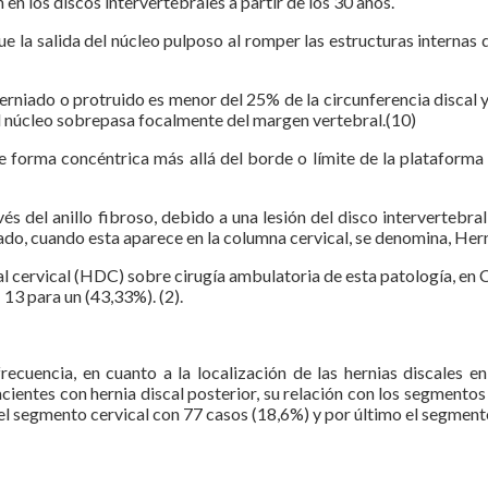
n los discos intervertebrales a partir de los 30 años.
 la salida del núcleo pulposo al romper las estructuras internas 
 herniado o protruido es menor del 25% de la circunferencia discal
e el núcleo sobrepasa focalmente del margen vertebral.(10)
de forma concéntrica más allá del borde o límite de la plataforma
avés del anillo fibroso, debido a una lesión del disco interverteb
do, cuando esta aparece en la columna cervical, se denomina, Herni
al cervical (HDC) sobre cirugía ambulatoria de esta patología, en 
 13 para un (43,33%). (2).
recuencia, en cuanto a la localización de las hernias discales e
cientes con hernia discal posterior, su relación con los segmentos
l segmento cervical con 77 casos (18,6%) y por último el segmento