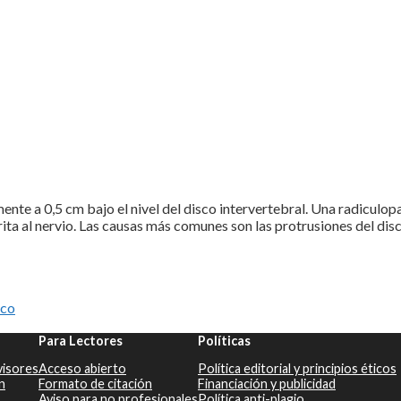
te a 0,5 cm bajo el nivel del disco intervertebral. Una radiculopa
ita al nervio. Las causas más comunes son las protrusiones del disc
ico
Para Lectores
Políticas
visores
Acceso abierto
Política editorial y principios éticos
n
Formato de citación
Financiación y publicidad
Aviso para no profesionales
Política anti-plagio