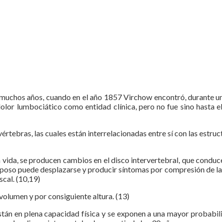
ce muchos años, cuando en el año 1857 Virchow encontró, durante un
 dolor lumbociático como entidad clínica, pero no fue sino hast
értebras, las cuales están interrelacionadas entre sí con las estru
 vida, se producen cambios en el disco intervertebral, que conducen
poso puede desplazarse y producir síntomas por compresión de las 
scal. (10,19)
 volumen y por consiguiente altura. (13)
stán en plena capacidad física y se exponen a una mayor probabilid