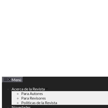
Saltar
al
contenido
Menú
Acerca de la Revista
Para Autores
Para Revisores
Políticas de la Revista
Novedades