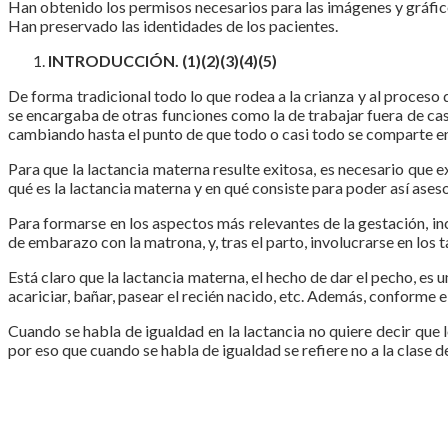
Han obtenido los permisos necesarios para las imágenes y gráfico
Han preservado las identidades de los pacientes.
INTRODUCCIÓN. (1)(2)(3)(4)(5)
De forma tradicional todo lo que rodea a la crianza y al proceso 
se encargaba de otras funciones como la de trabajar fuera de casa
cambiando hasta el punto de que todo o casi todo se comparte entr
Para que la lactancia materna resulte exitosa, es necesario que 
qué es la lactancia materna y en qué consiste para poder así ases
Para formarse en los aspectos más relevantes de la gestación, incl
de embarazo con la matrona, y, tras el parto, involucrarse en los ta
Está claro que la lactancia materna, el hecho de dar el pecho, es
acariciar, bañar, pasear el recién nacido, etc. Además, conforme e
Cuando se habla de igualdad en la lactancia no quiere decir que 
por eso que cuando se habla de igualdad se refiere no a la clase d