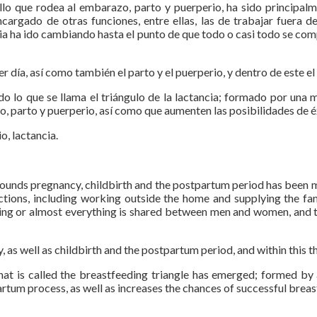
ello que rodea al embarazo, parto y puerperio, ha sido principa
ncargado de otras funciones, entre ellas, las de trabajar fuera d
a ha ido cambiando hasta el punto de que todo o casi todo se compa
a, así como también el parto y el puerperio, y dentro de este el p
do lo que se llama el triángulo de la lactancia; formado por una
 parto y puerperio, así como que aumenten las posibilidades de éx
o, lactancia.
rrounds pregnancy, childbirth and the postpartum period has been ma
ctions, including working outside the home and supplying the fa
thing or almost everything is shared between men and women, and t
 as well as childbirth and the postpartum period, and within this t
hat is called the breastfeeding triangle has emerged; formed by a
rtum process, as well as increases the chances of successful breas