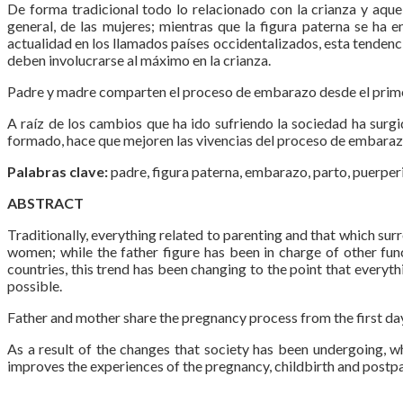
De forma tradicional todo lo relacionado con la crianza y aqu
general, de las mujeres; mientras que la figura paterna se ha e
actualidad en los llamados países occidentalizados, esta tendenci
deben involucrarse al máximo en la crianza.
Padre y madre comparten el proceso de embarazo desde el primer dí
A raíz de los cambios que ha ido sufriendo la sociedad ha surgi
formado, hace que mejoren las vivencias del proceso de embarazo,
Palabras clave:
padre, figura paterna, embarazo, parto, puerperi
ABSTRACT
Traditionally, everything related to parenting and that which su
women; while the father figure has been in charge of other fun
countries, this trend has been changing to the point that every
possible.
Father and mother share the pregnancy process from the first day,
As a result of the changes that society has been undergoing, w
improves the experiences of the pregnancy, childbirth and postpa