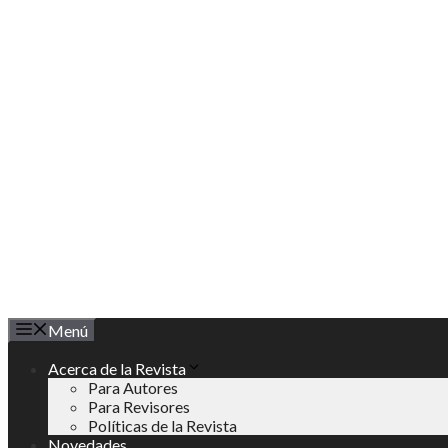
Saltar
al
contenido
Menú
Acerca de la Revista
Para Autores
Para Revisores
Políticas de la Revista
Novedades