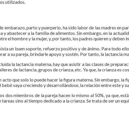
s utilizados.
de embarazo, parto y puerperio, ha sido labor de las madres en part
 y abastecer a la familia de alimentos. Sin embargo, en la actuali
e el hombre y la mujer, y, por tanto, los padres quieren y deben in
exista un buen soporte, refuerzo positivo y de ánimo. Para todo ell
orar a su pareja, brindarle apoyo y sostén. Por tanto, la lactancia
uida la lactancia materna, hay que asistir a las clases de preparac
lleres de lactancia, grupos de crianza, etc. Ya que, la crianza es co
 un acto que solo lo puede hacer la figura materna. Sin embargo, l
l bebé vaya creciendo y desarrollándose, la relación entre este y s
los dos miembros de la pareja hacen lo mismo al 50%, ya que, está c
e tareas sino al tiempo dedicado a la crianza. Se trata de ser un equ