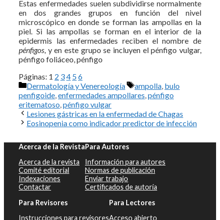
Estas enfermedades suelen subdividirse normalmente
en dos grandes grupos en función del nivel
microscópico en donde se forman las ampollas en la
piel. Si las ampollas se forman en el interior de la
epidermis las enfermedades reciben el nombre de
pénfigos
, y en este grupo se incluyen el pénfigo vulgar,
pénfigo foliáceo, pénfigo
Páginas:
1
2
3
4
5
6
Categorías
Etiquetas
Dermatología y Venereología
ampolla
,
bulo
penfigoide
,
enfermedades ampollares
,
pénfigo
eritematoso
,
pénfigo vulgar
Lesiones gástricas en la enfermedad de Chagas
Eosinopenia como indicador predictor de infección
Acerca de la Revista
Para Autores
Acerca de la revista
Información para autores
Comité editorial
Normas de publicación
Indexaciones
Enviar trabajo
Contactar
Certificados de autoría
Para Revisores
Para Lectores
Instrucciones para revisores
Acceso abierto