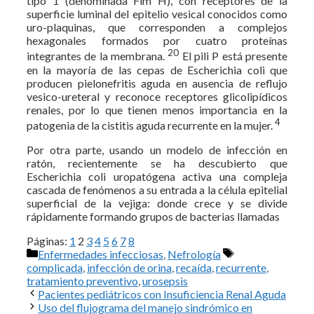
tipo 1 (denominada Fim H), con receptores de la
superficie luminal del epitelio vesical conocidos como
uro-plaquinas, que corresponden a complejos
hexagonales formados por cuatro proteínas
20
integrantes de la membrana.
El pili P está presente
en la mayoría de las cepas de Escherichia coli que
producen pielonefritis aguda en ausencia de reflujo
vesico-ureteral y reconoce receptores glicolipídicos
renales, por lo que tienen menos importancia en la
4
patogenia de la cistitis aguda recurrente en la mujer.
Por otra parte, usando un modelo de infección en
ratón, recientemente se ha descubierto que
Escherichia coli uropatógena activa una compleja
cascada de fenómenos a su entrada a la célula epitelial
superficial de la vejiga: donde crece y se divide
rápidamente formando grupos de bacterias llamadas
Páginas:
1
2
3
4
5
6
7
8
Categorías
Etiquetas
Enfermedades infecciosas
,
Nefrología
complicada
,
infección de orina
,
recaída
,
recurrente
,
tratamiento preventivo
,
urosepsis
Pacientes pediátricos con Insuficiencia Renal Aguda
Uso del flujograma del manejo sindrómico en