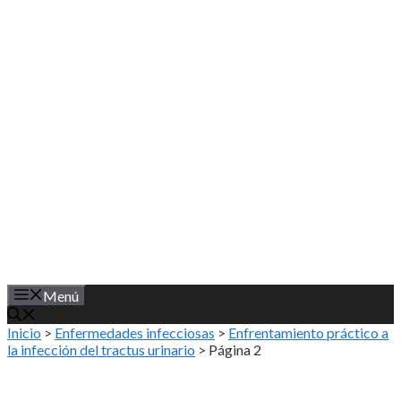
Saltar
al
contenido
Menú
Inicio
>
Enfermedades infecciosas
>
Enfrentamiento práctico a
la infección del tractus urinario
>
Página 2