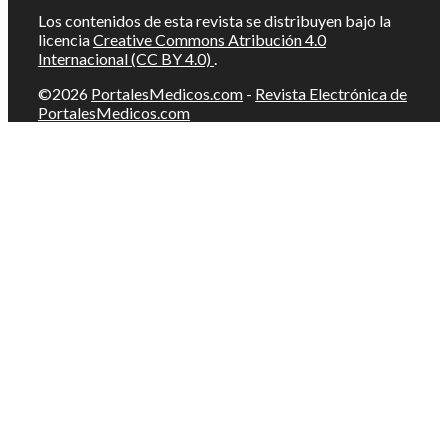
Los contenidos de esta revista se distribuyen bajo la
licencia
Creative Commons Atribución 4.0
Internacional (CC BY 4.0)
.
©2026
PortalesMedicos.com
-
Revista Electrónica de
PortalesMedicos.com