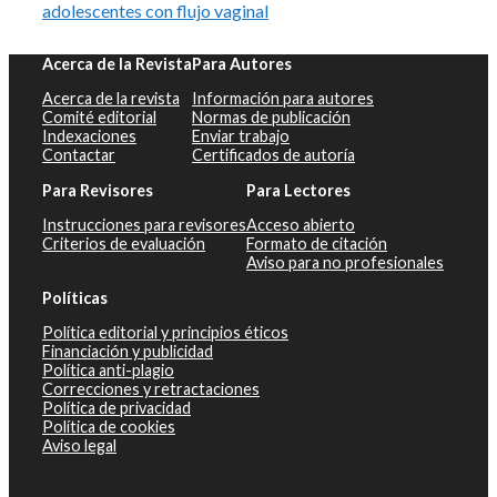
adolescentes con flujo vaginal
Acerca de la Revista
Para Autores
Acerca de la revista
Información para autores
Comité editorial
Normas de publicación
Indexaciones
Enviar trabajo
Contactar
Certificados de autoría
Para Revisores
Para Lectores
Instrucciones para revisores
Acceso abierto
Criterios de evaluación
Formato de citación
Aviso para no profesionales
Políticas
Política editorial y principios éticos
Financiación y publicidad
Política anti-plagio
Correcciones y retractaciones
Política de privacidad
Política de cookies
Aviso legal