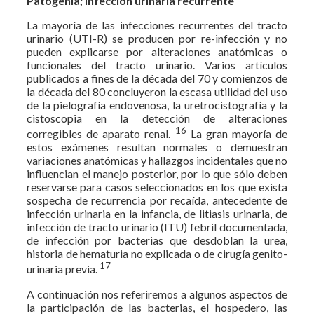
Patogenia; Infección urinaria recurrente
La mayoría de las infecciones recurrentes del tracto
urinario (UTI-R) se producen por re-infección y no
pueden explicarse por alteraciones anatómicas o
funcionales del tracto urinario. Varios artículos
publicados a fines de la década del 70 y comienzos de
la década del 80 concluyeron la escasa utilidad del uso
de la pielografía endovenosa, la uretrocistografía y la
cistoscopia en la detección de alteraciones
16
corregibles de aparato renal.
La gran mayoría de
estos exámenes resultan normales o demuestran
variaciones anatómicas y hallazgos incidentales que no
influencian el manejo posterior, por lo que sólo deben
reservarse para casos seleccionados en los que exista
sospecha de recurrencia por recaída, antecedente de
infección urinaria en la infancia, de litiasis urinaria, de
infección de tracto urinario (ITU) febril documentada,
de infección por bacterias que desdoblan la urea,
historia de hematuria no explicada o de cirugía genito-
17
urinaria previa.
A continuación nos referiremos a algunos aspectos de
la participación de las bacterias, el hospedero, las