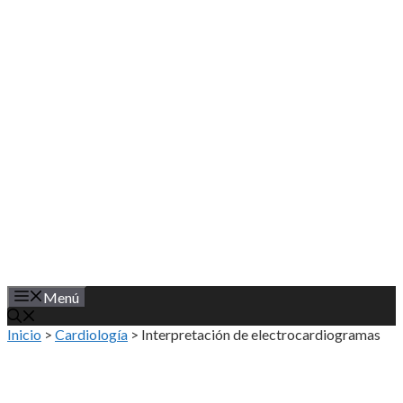
Saltar
al
contenido
Menú
Inicio
>
Cardiología
>
Interpretación de electrocardiogramas