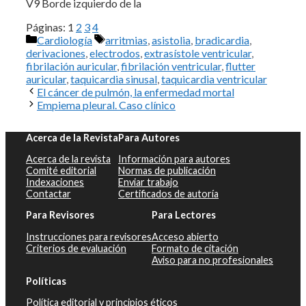
V9 Borde izquierdo de la
Páginas:
1
2
3
4
Categorías
Etiquetas
Cardiología
arritmias
,
asistolia
,
bradicardia
,
derivaciones
,
electrodos
,
extrasístole ventricular
,
fibrilación auricular
,
fibrilación ventricular
,
flutter
auricular
,
taquicardia sinusal
,
taquicardia ventricular
El cáncer de pulmón, la enfermedad mortal
Empiema pleural. Caso clínico
Acerca de la Revista
Para Autores
Acerca de la revista
Información para autores
Comité editorial
Normas de publicación
Indexaciones
Enviar trabajo
Contactar
Certificados de autoría
Para Revisores
Para Lectores
Instrucciones para revisores
Acceso abierto
Criterios de evaluación
Formato de citación
Aviso para no profesionales
Políticas
Política editorial y principios éticos