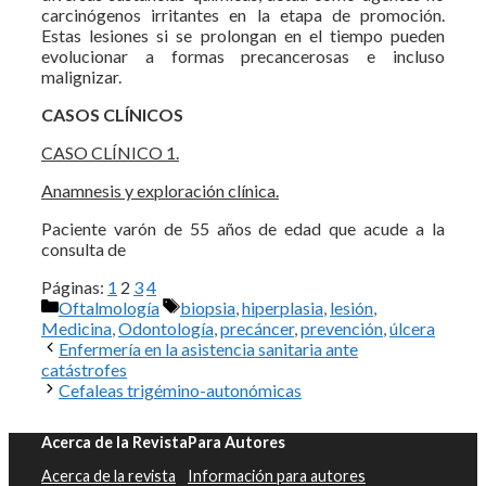
carcinógenos irritantes en la etapa de promoción.
Estas lesiones si se prolongan en el tiempo pueden
evolucionar a formas precancerosas e incluso
malignizar.
CASOS CLÍNICOS
CASO CLÍNICO 1.
Anamnesis y exploración clínica.
Paciente varón de 55 años de edad que acude a la
consulta de
Páginas:
1
2
3
4
Categorías
Etiquetas
Oftalmología
biopsia
,
hiperplasia
,
lesión
,
Medicina
,
Odontología
,
precáncer
,
prevención
,
úlcera
Enfermería en la asistencia sanitaria ante
catástrofes
Cefaleas trigémino-autonómicas
Acerca de la Revista
Para Autores
Acerca de la revista
Información para autores