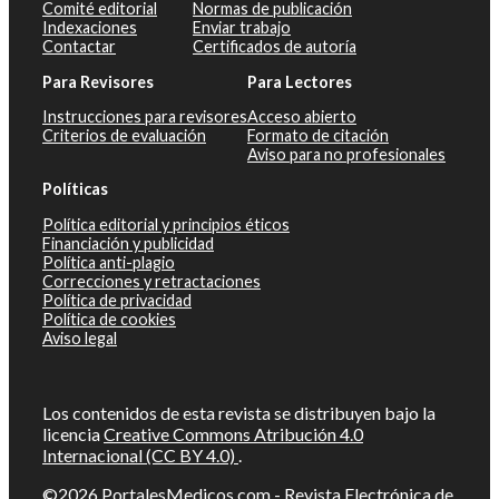
Comité editorial
Normas de publicación
Indexaciones
Enviar trabajo
Contactar
Certificados de autoría
Para Revisores
Para Lectores
Instrucciones para revisores
Acceso abierto
Criterios de evaluación
Formato de citación
Aviso para no profesionales
Políticas
Política editorial y principios éticos
Financiación y publicidad
Política anti-plagio
Correcciones y retractaciones
Política de privacidad
Política de cookies
Aviso legal
Los contenidos de esta revista se distribuyen bajo la
licencia
Creative Commons Atribución 4.0
Internacional (CC BY 4.0)
.
©2026
PortalesMedicos.com
-
Revista Electrónica de