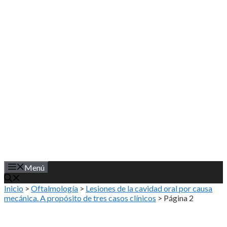
Saltar
al
contenido
Menú
Inicio
>
Oftalmología
>
Lesiones de la cavidad oral por causa
mecánica. A propósito de tres casos clínicos
>
Página 2