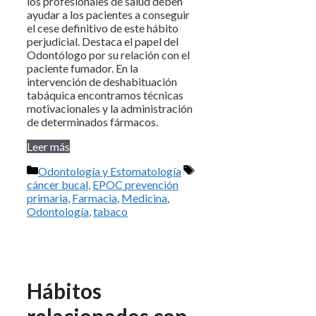
los profesionales de salud deben
ayudar a los pacientes a conseguir
el cese definitivo de este hábito
perjudicial. Destaca el papel del
Odontólogo por su relación con el
paciente fumador. En la
intervención de deshabituación
tabáquica encontramos técnicas
motivacionales y la administración
de determinados fármacos.
Leer más
Categorías
Etiquetas
Odontología y Estomatología
cáncer bucal
,
EPOC prevención
primaria
,
Farmacia
,
Medicina
,
Odontología
,
tabaco
Hábitos
relacionados con