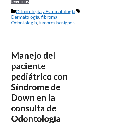
Leer más
Categorías
Etiquetas
Odontología y Estomatología
Dermatología
,
fibroma
,
Odontología
,
tumores benignos
Manejo del
paciente
pediátrico con
Síndrome de
Down en la
consulta de
Odontología