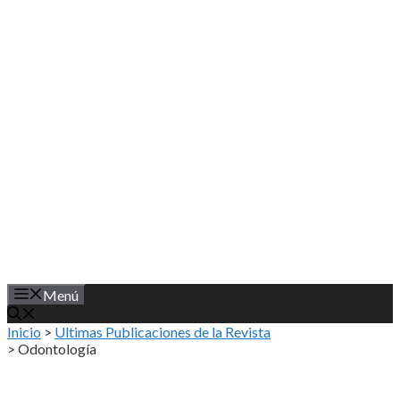
Saltar
al
contenido
Menú
Inicio
>
Ultimas Publicaciones de la Revista
>
Odontología