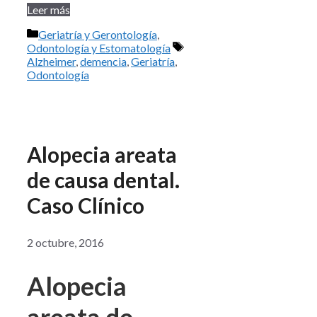
Leer más
Categorías
Geriatría y Gerontología
,
Etiquetas
Odontología y Estomatología
Alzheimer
,
demencia
,
Geriatría
,
Odontología
Alopecia areata
de causa dental.
Caso Clínico
2 octubre, 2016
Alopecia