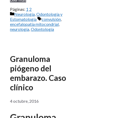
Páginas:
1
2
Categorías
Neurología
,
Odontología y
Etiquetas
Estomatología
convulsión
,
encefalopatía mitocondrial
,
neurología
,
Odontología
Granuloma
piógeno del
embarazo. Caso
clínico
4 octubre, 2016
Granuloma