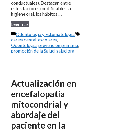
conductuales). Destacan entre
estos factores modificables la
higiene oral, los hábitos …
Leer más
Categorías
Etiquetas
Odontología y Estomatología
caries dental
,
escolares
,
Odontología
,
prevención primaria
,
promoción de la Salud
,
salud oral
Actualización en
encefalopatía
mitocondrial y
abordaje del
paciente en la