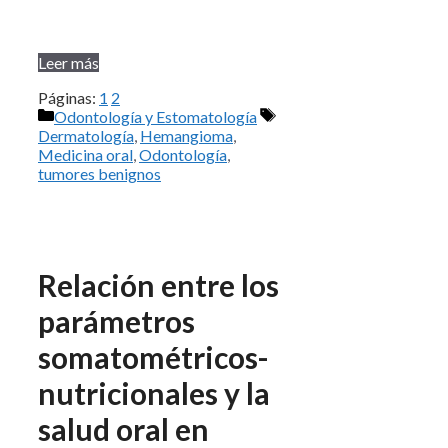
Leer más
Páginas:
1
2
Categorías
Etiquetas
Odontología y Estomatología
Dermatología
,
Hemangioma
,
Medicina oral
,
Odontología
,
tumores benignos
Relación entre los
parámetros
somatométricos-
nutricionales y la
salud oral en