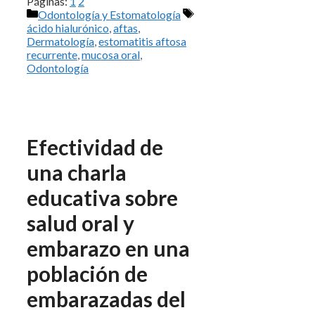
Páginas:
1
2
Categorías
Etiquetas
Odontología y Estomatología
ácido hialurónico
,
aftas
,
Dermatología
,
estomatitis aftosa
recurrente
,
mucosa oral
,
Odontología
Efectividad de
una charla
educativa sobre
salud oral y
embarazo en una
población de
embarazadas del