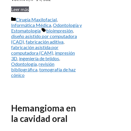
Leer más
Categorías
Cirugía Maxilofacial
,
Informática Médica
,
Odontología y
Etiquetas
Estomatología
bioimpresión
,
diseño asistido por computadora
(CAD)
,
fabricación aditiva
,
fabricación asistida por
computadora (CAM)
,
impresión
3D
,
ingeniería de tejidos
,
Odontología
,
revisión
bibliográfica
,
tomografía de haz
cónico
Hemangioma en
la cavidad oral