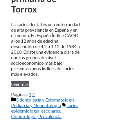
Torrox
La caries dental es una enfermedad
de alta prevalencia en España y en
el mundo. En España Índice CAOD
a los 12 años de edad ha
descendido de 4,2 a 1,12 de 1984 a
2010. Existe una evidencia clara de
que los grupos de nivel
socioeconómico más bajo
presentan unos índices de caries
más elevados.
Leer más
Páginas:
1
2
Categorías
Odontología y Estomatología
,
Etiquetas
Pediatría y Neonatología
caries
,
epidemiología
,
escolares
,
Odontología
,
Prevalencia