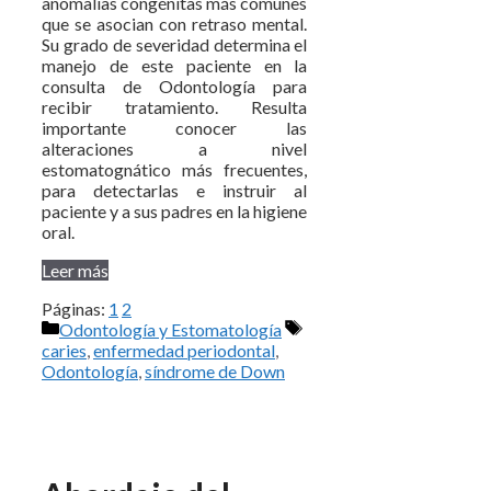
anomalías congénitas más comunes
que se asocian con retraso mental.
Su grado de severidad determina el
manejo de este paciente en la
consulta de Odontología para
recibir tratamiento. Resulta
importante conocer las
alteraciones a nivel
estomatognático más frecuentes,
para detectarlas e instruir al
paciente y a sus padres en la higiene
oral.
Leer más
Páginas:
1
2
Categorías
Etiquetas
Odontología y Estomatología
caries
,
enfermedad periodontal
,
Odontología
,
síndrome de Down