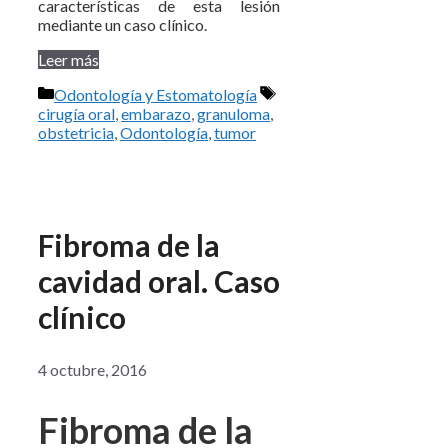
características de esta lesión
mediante un caso clínico.
Leer más
Categorías
Etiquetas
Odontología y Estomatología
cirugía oral
,
embarazo
,
granuloma
,
obstetricia
,
Odontología
,
tumor
Fibroma de la
cavidad oral. Caso
clínico
4 octubre, 2016
Fibroma de la