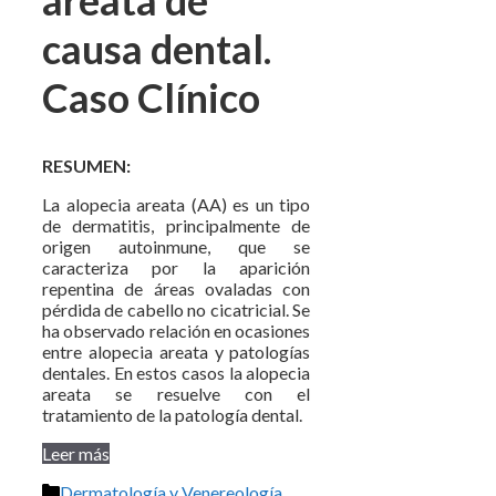
areata de
causa dental.
Caso Clínico
RESUMEN:
La alopecia areata (AA) es un tipo
de dermatitis, principalmente de
origen autoinmune, que se
caracteriza por la aparición
repentina de áreas ovaladas con
pérdida de cabello no cicatricial. Se
ha observado relación en ocasiones
entre alopecia areata y patologías
dentales. En estos casos la alopecia
areata se resuelve con el
tratamiento de la patología dental.
Leer más
Categorías
Dermatología y Venereología
,