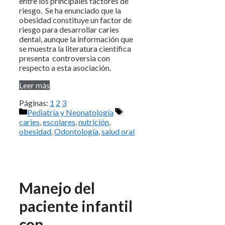
entre los principales factores de
riesgo. Se ha enunciado que la
obesidad constituye un factor de
riesgo para desarrollar caries
dental, aunque la información que
se muestra la literatura científica
presenta controversia con
respecto a esta asociación.
Leer más
Páginas:
1
2
3
Categorías
Etiquetas
Pediatría y Neonatología
caries
,
escolares
,
nutrición
,
obesidad
,
Odontología
,
salud oral
Manejo del
paciente infantil
con