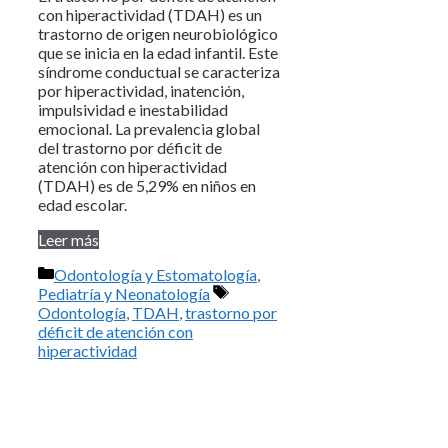
con hiperactividad (TDAH) es un
trastorno de origen neurobiológico
que se inicia en la edad infantil. Este
síndrome conductual se caracteriza
por hiperactividad, inatención,
impulsividad e inestabilidad
emocional. La prevalencia global
del trastorno por déficit de
atención con hiperactividad
(TDAH) es de 5,29% en niños en
edad escolar.
Leer más
Categorías
Odontología y Estomatología
,
Etiquetas
Pediatría y Neonatología
Odontología
,
TDAH
,
trastorno por
déficit de atención con
hiperactividad