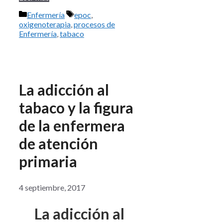
Categorías
Etiquetas
Enfermería
epoc
,
oxigenoterapia
,
procesos de
Enfermería
,
tabaco
La adicción al
tabaco y la figura
de la enfermera
de atención
primaria
4 septiembre, 2017
La adicción al