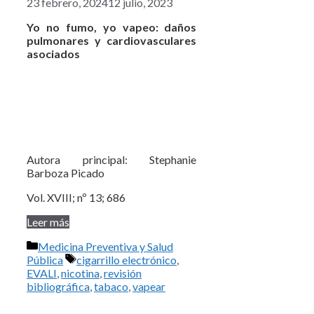
23 febrero, 2024
12 julio, 2023
Yo no fumo, yo vapeo: daños
pulmonares y cardiovasculares
asociados
Autora principal: Stephanie
Barboza Picado
Vol. XVIII; nº 13; 686
Leer más
Categorías
Medicina Preventiva y Salud
Etiquetas
Pública
cigarrillo electrónico
,
EVALI
,
nicotina
,
revisión
bibliográfica
,
tabaco
,
vapear