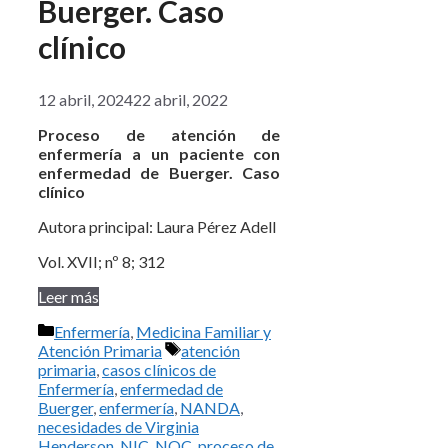
Buerger. Caso
clínico
12 abril, 2024
22 abril, 2022
Proceso de atención de
enfermería a un paciente con
enfermedad de Buerger. Caso
clínico
Autora principal: Laura Pérez Adell
Vol. XVII; nº 8; 312
Leer más
Categorías
Enfermería
,
Medicina Familiar y
Etiquetas
Atención Primaria
atención
primaria
,
casos clínicos de
Enfermería
,
enfermedad de
Buerger
,
enfermería
,
NANDA
,
necesidades de Virginia
Henderson
,
NIC
,
NOC
,
proceso de