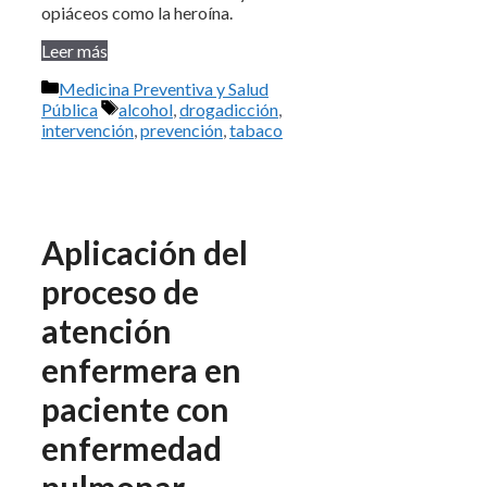
opiáceos como la heroína.
Leer más
Categorías
Medicina Preventiva y Salud
Etiquetas
Pública
alcohol
,
drogadicción
,
intervención
,
prevención
,
tabaco
Aplicación del
proceso de
atención
enfermera en
paciente con
enfermedad
pulmonar