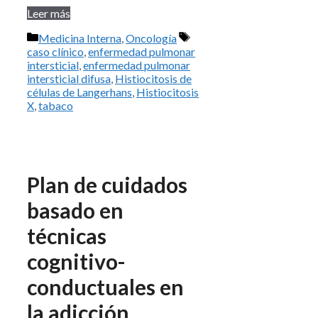
Leer más
Categorías
Etiquetas
Medicina Interna
,
Oncología
caso clínico
,
enfermedad pulmonar
intersticial
,
enfermedad pulmonar
intersticial difusa
,
Histiocitosis de
células de Langerhans
,
Histiocitosis
X
,
tabaco
Plan de cuidados
basado en
técnicas
cognitivo-
conductuales en
la adicción