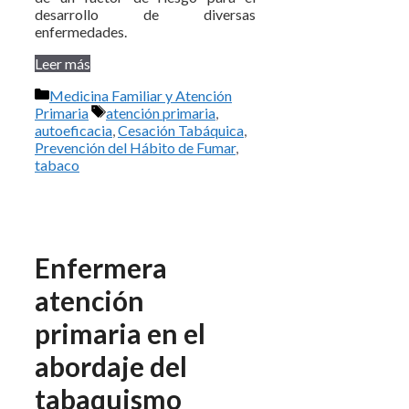
desarrollo de diversas
enfermedades.
Leer más
Categorías
Medicina Familiar y Atención
Etiquetas
Primaria
atención primaria
,
autoeficacia
,
Cesación Tabáquica
,
Prevención del Hábito de Fumar
,
tabaco
Enfermera
atención
primaria en el
abordaje del
tabaquismo