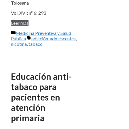
Tolosana
Vol. XVI; nº 6; 293
Leer más
Categorías
Medicina Preventiva y Salud
Etiquetas
Pública
adicción
,
adolescentes
,
nicotina
,
tabaco
Educación anti-
tabaco para
pacientes en
atención
primaria