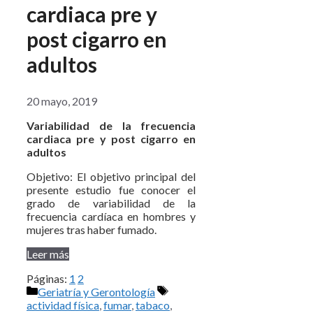
cardiaca pre y
post cigarro en
adultos
20 mayo, 2019
Variabilidad de la frecuencia
cardiaca pre y post cigarro en
adultos
Objetivo: El objetivo principal del
presente estudio fue conocer el
grado de variabilidad de la
frecuencia cardíaca en hombres y
mujeres tras haber fumado.
Leer más
Páginas:
1
2
Categorías
Etiquetas
Geriatría y Gerontología
actividad física
,
fumar
,
tabaco
,