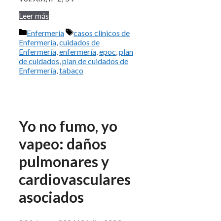
Leer más
Categorías
Etiquetas
Enfermería
casos clínicos de
Enfermería
,
cuidados de
Enfermería
,
enfermería
,
epoc
,
plan
de cuidados
,
plan de cuidados de
Enfermería
,
tabaco
Yo no fumo, yo
vapeo: daños
pulmonares y
cardiovasculares
asociados