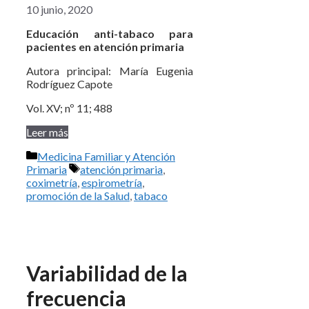
10 junio, 2020
Educación anti-tabaco para
pacientes en atención primaria
Autora principal: María Eugenia
Rodríguez Capote
Vol. XV; nº 11; 488
Leer más
Categorías
Medicina Familiar y Atención
Etiquetas
Primaria
atención primaria
,
coximetría
,
espirometría
,
promoción de la Salud
,
tabaco
Variabilidad de la
frecuencia