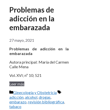
Problemas de
adicción en la
embarazada
27 mayo, 2021
Problemas de adicción en la
embarazada
Autora principal: María del Carmen
Calle Mena
Vol. XVI; nº 10; 521
Leer más
Categorías
Etiquetas
Ginecología y Obstetricia
adicción
,
alcohol
,
drogas
,
embarazo
,
revisión bibliográfica
,
tabaco