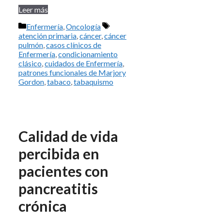
Leer más
Categorías
Etiquetas
Enfermería
,
Oncología
atención primaria
,
cáncer
,
cáncer
pulmón
,
casos clínicos de
Enfermería
,
condicionamiento
clásico
,
cuidados de Enfermería
,
patrones funcionales de Marjory
Gordon
,
tabaco
,
tabaquismo
Calidad de vida
percibida en
pacientes con
pancreatitis
crónica