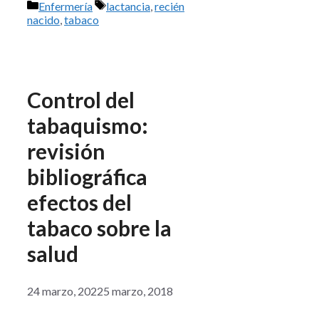
Categorías
Etiquetas
Enfermería
lactancia
,
recién
nacido
,
tabaco
Control del
tabaquismo:
revisión
bibliográfica
efectos del
tabaco sobre la
salud
24 marzo, 2022
5 marzo, 2018