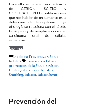
Para ello se ha analizado a través
de GERION, SCIELO y
COCHRANE PLUS publicaciones
que nos hablan de un aumento en la
detección de leucoplasias cuya
etiología se relaciona con el hábito
tabáquico y de neoplasias como el
carcinoma oral de células
escamosas.
Leer más
Categorías
Medicina Preventiva y Salud
Etiquetas
Pública
consumo de tabaco
,
promoción de la Salud
,
revisión
bibliográfica
,
Salud Pública
,
Smoking
,
tabaco
,
tabaquismo
Prevención del