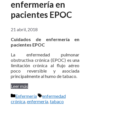
enfermería en
pacientes EPOC
21 abril, 2018
Cuidados de enfermería en
pacientes EPOC
La enfermedad pulmonar
obstructiva crónica (EPOC) es una
limitación crónica al flujo aéreo
poco reversible y asociada
principalmente al humo de tabaco.
Leer más
Categorías
Etiquetas
Enfermería
enfermedad
crónica
,
enfermería
,
tabaco