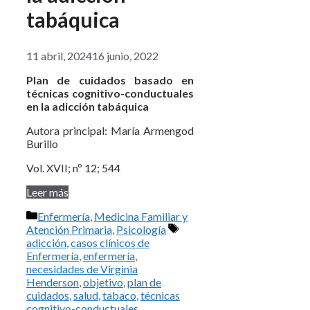
tabáquica
11 abril, 2024
16 junio, 2022
Plan de cuidados basado en
técnicas cognitivo-conductuales
en la adicción tabáquica
Autora principal: María Armengod
Burillo
Vol. XVII; nº 12; 544
Leer más
Categorías
Enfermería
,
Medicina Familiar y
Etiquetas
Atención Primaria
,
Psicología
adicción
,
casos clínicos de
Enfermería
,
enfermería
,
necesidades de Virginia
Henderson
,
objetivo
,
plan de
cuidados
,
salud
,
tabaco
,
técnicas
cognitivo-conductuales