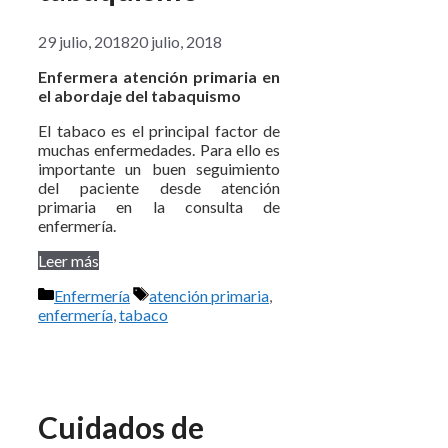
29 julio, 2018
20 julio, 2018
Enfermera atención primaria en
el abordaje del tabaquismo
El tabaco es el principal factor de
muchas enfermedades. Para ello es
importante un buen seguimiento
del paciente desde atención
primaria en la consulta de
enfermería.
Leer más
Categorías
Etiquetas
Enfermería
atención primaria
,
enfermería
,
tabaco
Cuidados de