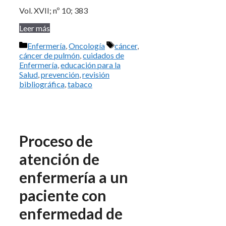
Vol. XVII; nº 10; 383
Leer más
Categorías
Etiquetas
Enfermería
,
Oncología
cáncer
,
cáncer de pulmón
,
cuidados de
Enfermería
,
educación para la
Salud
,
prevención
,
revisión
bibliográfica
,
tabaco
Proceso de
atención de
enfermería a un
paciente con
enfermedad de