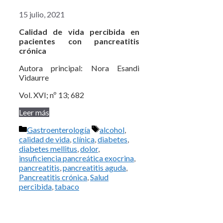
15 julio, 2021
Calidad de vida percibida en
pacientes con pancreatitis
crónica
Autora principal: Nora Esandi
Vidaurre
Vol. XVI; nº 13; 682
Leer más
Categorías
Etiquetas
Gastroenterología
alcohol
,
calidad de vida
,
clínica
,
diabetes
,
diabetes mellitus
,
dolor
,
insuficiencia pancreática exocrina
,
pancreatitis
,
pancreatitis aguda
,
Pancreatitis crónica
,
Salud
percibida
,
tabaco