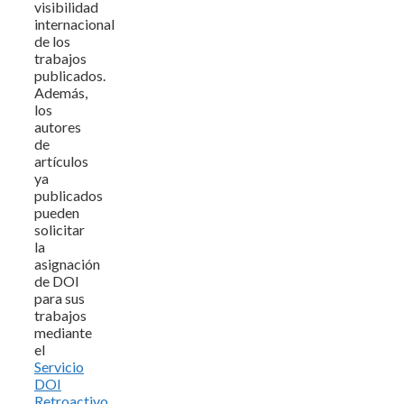
visibilidad
internacional
de los
trabajos
publicados.
Además,
los
autores
de
artículos
ya
publicados
pueden
solicitar
la
asignación
de DOI
para sus
trabajos
mediante
el
Servicio
DOI
Retroactivo
.