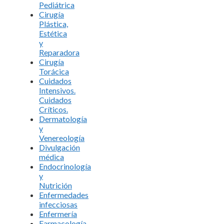
Pediátrica
Cirugía
Plástica,
Estética
y
Reparadora
Cirugía
Torácica
Cuidados
Intensivos.
Cuidados
Críticos.
Dermatología
y
Venereología
Divulgación
médica
Endocrinología
y
Nutrición
Enfermedades
infecciosas
Enfermería
Farmacología