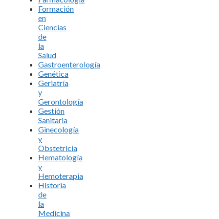
Formación
en
Ciencias
de
la
Salud
Gastroenterología
Genética
Geriatría
y
Gerontología
Gestión
Sanitaria
Ginecología
y
Obstetricia
Hematología
y
Hemoterapia
Historia
de
la
Medicina