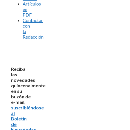
Artículos
en
PDF
Contactar
con
la
Redacción
Reciba
las
novedades
quincenalmente
en su
buzón de
e-mail,
suscribiéndose
al
Boletín
de
Novedades