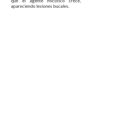
que el agente micótico crece,
apareciendo lesiones bucales.