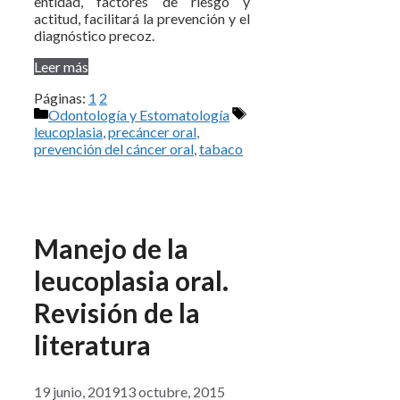
entidad, factores de riesgo y
actitud, facilitará la prevención y el
diagnóstico precoz.
Leer más
Páginas:
1
2
Categorías
Etiquetas
Odontología y Estomatología
leucoplasia
,
precáncer oral
,
prevención del cáncer oral
,
tabaco
Manejo de la
leucoplasia oral.
Revisión de la
literatura
19 junio, 2019
13 octubre, 2015