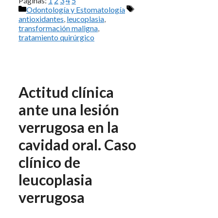
Páginas:
1
2
3
4
5
Categorías
Etiquetas
Odontología y Estomatología
antioxidantes
,
leucoplasia
,
transformación maligna
,
tratamiento quirúrgico
Actitud clínica
ante una lesión
verrugosa en la
cavidad oral. Caso
clínico de
leucoplasia
verrugosa