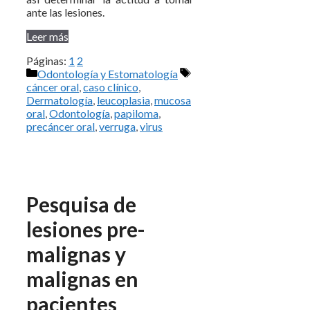
ante las lesiones.
Leer más
Páginas:
1
2
Categorías
Etiquetas
Odontología y Estomatología
cáncer oral
,
caso clínico
,
Dermatología
,
leucoplasia
,
mucosa
oral
,
Odontología
,
papiloma
,
precáncer oral
,
verruga
,
virus
Pesquisa de
lesiones pre-
malignas y
malignas en
pacientes