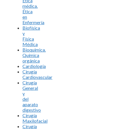
Ética
médica.
Ética
en
Enfermería
Biofísica
y
Física
Médica
Bioquímica.
Química
orgánica
Cardiología
Cirugía
Cardiovascular
Cirugía
General
y
del
aparato
digestivo
Cirugía
Maxilofacial
Cirugía