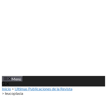
Saltar
al
contenido
Menú
Inicio
>
Ultimas Publicaciones de la Revista
>
leucoplasia