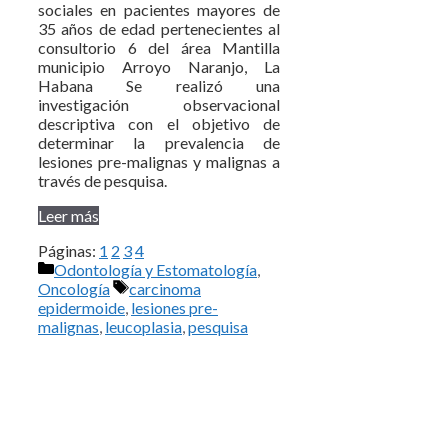
sociales en pacientes mayores de
35 años de edad pertenecientes al
consultorio 6 del área Mantilla
municipio Arroyo Naranjo, La
Habana Se realizó una
investigación observacional
descriptiva con el objetivo de
determinar la prevalencia de
lesiones pre-malignas y malignas a
través de pesquisa.
Leer más
Páginas:
1
2
3
4
Categorías
Odontología y Estomatología
,
Etiquetas
Oncología
carcinoma
epidermoide
,
lesiones pre-
malignas
,
leucoplasia
,
pesquisa