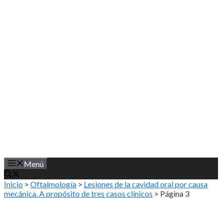
Saltar
al
contenido
Menú
Inicio
>
Oftalmología
>
Lesiones de la cavidad oral por causa
mecánica. A propósito de tres casos clínicos
>
Página 3