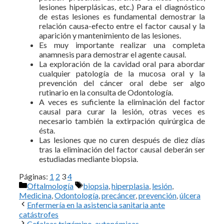
lesiones hiperplásicas, etc.) Para el diagnóstico
de estas lesiones es fundamental demostrar la
relación causa-efecto entre el factor causal y la
aparición y mantenimiento de las lesiones.
Es muy importante realizar una completa
anamnesis para demostrar el agente causal.
La exploración de la cavidad oral para abordar
cualquier patología de la mucosa oral y la
prevención del cáncer oral debe ser algo
rutinario en la consulta de Odontología.
A veces es suficiente la eliminación del factor
causal para curar la lesión, otras veces es
necesario también la extirpación quirúrgica de
ésta.
Las lesiones que no curen después de diez días
tras la eliminación del factor causal deberán ser
estudiadas mediante biopsia.
Páginas:
1
2
3
4
Categorías
Etiquetas
Oftalmología
biopsia
,
hiperplasia
,
lesión
,
Medicina
,
Odontología
,
precáncer
,
prevención
,
úlcera
Enfermería en la asistencia sanitaria ante
catástrofes
Cefaleas trigémino-autonómicas