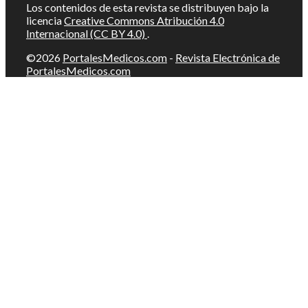
Los contenidos de esta revista se distribuyen bajo la
licencia
Creative Commons Atribución 4.0
Internacional (CC BY 4.0)
.
©2026
PortalesMedicos.com
-
Revista Electrónica de
PortalesMedicos.com