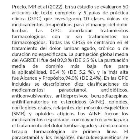
Precio, MR et al (2022). En su estudio se evaluaron 50
artículos de texto completo y 9 guías de práctica
clínica (GPC) que investigaron 10 clases únicas de
medicamentos terapéuticos para el manejo del dolor
lumbar. Las GPC abordaban tratamientos
farmacológicos con o sin tratamientos no
farmacológicos. Todas las CPGS se centraron en el
tratamiento del dolor lumbar agudo, crónico o de
duración no especificada. La puntuación global media
del AGREE II fue del 89,3 % (DE 3,5 %). La puntuación
media de dominio más baja fue para
la aplicabilidad, 80,4 % (DE 5,2 %), y la más alta
fue Alcance y Propósito,94,0% (DE 2,4%). En las GPC
incluidas se describieron diez clasificaciones de
medicamentos: paracetamol, antibióticos,
anticonvulsivantes, antidepresivos, benzodiazepinas,
antiinflamatorios no esteroideos (AINE), opioides,
corticoides orales, relajantes del músculo esquelético
(SMR) y opioides atípicos Los AINE fueron los
medicamentos respaldados con mayor frecuencia para
el tratamiento del dolor lumbar agudo y crónico como
terapia farmacológica de primera línea. El
paracetamol y los relajantes musculoesqueléticos se