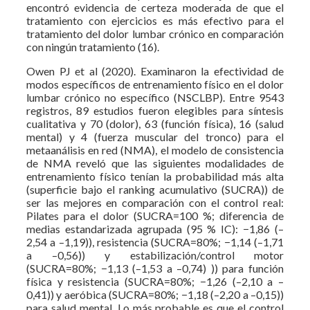
encontró evidencia de certeza moderada de que el
tratamiento con ejercicios es más efectivo para el
tratamiento del dolor lumbar crónico en comparación
con ningún tratamiento (16).
Owen PJ et al (2020). Examinaron la efectividad de
modos específicos de entrenamiento físico en el dolor
lumbar crónico no específico (NSCLBP). Entre 9543
registros, 89 estudios fueron elegibles para síntesis
cualitativa y 70 (dolor), 63 (función física), 16 (salud
mental) y 4 (fuerza muscular del tronco) para el
metaanálisis en red (NMA), el modelo de consistencia
de NMA reveló que las siguientes modalidades de
entrenamiento físico tenían la probabilidad más alta
(superficie bajo el ranking acumulativo (SUCRA)) de
ser las mejores en comparación con el control real:
Pilates para el dolor (SUCRA=100 %; diferencia de
medias estandarizada agrupada (95 % IC): −1,86 (–
2,54 a –1,19)), resistencia (SUCRA=80%; −1,14 (–1,71
a –0,56)) y estabilización/control motor
(SUCRA=80%; −1,13 (–1,53 a –0,74) )) para función
física y resistencia (SUCRA=80%; −1,26 (–2,10 a –
0,41)) y aeróbica (SUCRA=80%; −1,18 (–2,20 a –0,15))
para salud mental. Lo más probable es que el control