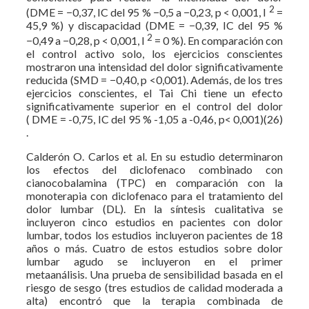
2
(DME = −0,37, IC del 95 % −0,5 a −0,23, p < 0,001, I
=
45,9 %) y discapacidad (DME = −0,39, IC del 95 %
2
−0,49 a −0,28, p < 0,001, I
= 0 %). En comparación con
el control activo solo, los ejercicios conscientes
mostraron una intensidad del dolor significativamente
reducida (SMD = −0,40, p <0,001). Además, de los tres
ejercicios conscientes, el Tai Chi tiene un efecto
significativamente superior en el control del dolor
( DME = -0,75, IC del 95 % -1,05 a -0,46, p< 0,001)(26)
.
Calderón O. Carlos et al. En su estudio determinaron
los efectos del diclofenaco combinado con
cianocobalamina (TPC) en comparación con la
monoterapia con diclofenaco para el tratamiento del
dolor lumbar (DL). En la síntesis cualitativa se
incluyeron cinco estudios en pacientes con dolor
lumbar, todos los estudios incluyeron pacientes de 18
años o más. Cuatro de estos estudios sobre dolor
lumbar agudo se incluyeron en el primer
metaanálisis. Una prueba de sensibilidad basada en el
riesgo de sesgo (tres estudios de calidad moderada a
alta) encontró que la terapia combinada de