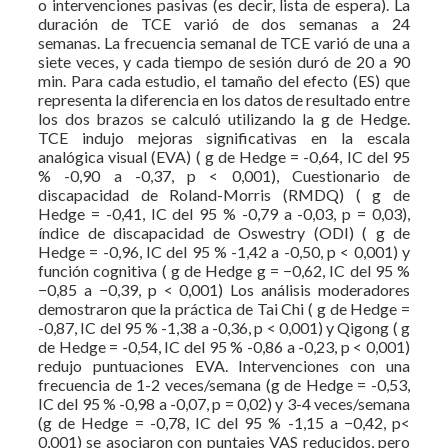
o intervenciones pasivas (es decir, lista de espera). La
duración de TCE varió de dos semanas a 24
semanas. La frecuencia semanal de TCE varió de una a
siete veces, y cada tiempo de sesión duró de 20 a 90
min. Para cada estudio, el tamaño del efecto (ES) que
representa la diferencia en los datos de resultado entre
los dos brazos se calculó utilizando la g de Hedge.
TCE indujo mejoras significativas en la escala
analógica visual (EVA) ( g de Hedge = -0,64, IC del 95
% -0,90 a -0,37, p < 0,001), Cuestionario de
discapacidad de Roland-Morris (RMDQ) ( g de
Hedge = -0,41, IC del 95 % -0,79 a -0,03, p = 0,03),
índice de discapacidad de Oswestry (ODI) ( g de
Hedge = -0,96, IC del 95 % -1,42 a -0,50, p < 0,001) y
función cognitiva ( g de Hedge g = −0,62, IC del 95 %
−0,85 a −0,39, p < 0,001) Los análisis moderadores
demostraron que la práctica de Tai Chi ( g de Hedge =
-0,87, IC del 95 % -1,38 a -0,36, p < 0,001) y Qigong ( g
de Hedge = -0,54, IC del 95 % -0,86 a -0,23, p < 0,001)
redujo puntuaciones EVA. Intervenciones con una
frecuencia de 1-2 veces/semana (g de Hedge = -0,53,
IC del 95 % -0,98 a -0,07, p = 0,02) y 3-4 veces/semana
(g de Hedge = -0,78, IC del 95 % -1,15 a −0,42, p<
0,001) se asociaron con puntajes VAS reducidos, pero