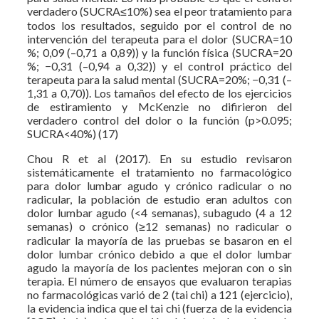
verdadero (SUCRA≤10%) sea el peor tratamiento para
todos los resultados, seguido por el control de no
intervención del terapeuta para el dolor (SUCRA=10
%; 0,09 (–0,71 a 0,89)) y la función física (SUCRA=20
%; −0,31 (–0,94 a 0,32)) y el control práctico del
terapeuta para la salud mental (SUCRA=20%; −0,31 (–
1,31 a 0,70)). Los tamaños del efecto de los ejercicios
de estiramiento y McKenzie no difirieron del
verdadero control del dolor o la función (p>0.095;
SUCRA<40%) (17)
Chou R et al (2017). En su estudio revisaron
sistemáticamente el tratamiento no farmacológico
para dolor lumbar agudo y crónico radicular o no
radicular, la población de estudio eran adultos con
dolor lumbar agudo (<4 semanas), subagudo (4 a 12
semanas) o crónico (≥12 semanas) no radicular o
radicular la mayoría de las pruebas se basaron en el
dolor lumbar crónico debido a que el dolor lumbar
agudo la mayoría de los pacientes mejoran con o sin
terapia. El número de ensayos que evaluaron terapias
no farmacológicas varió de 2 (tai chi) a 121 (ejercicio),
la evidencia indica que el tai chi (fuerza de la evidencia