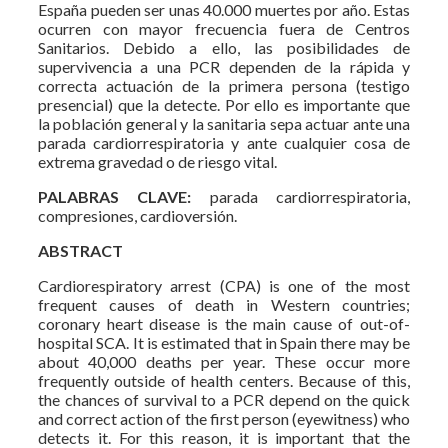
España pueden ser unas 40.000 muertes por año. Estas
ocurren con mayor frecuencia fuera de Centros
Sanitarios. Debido a ello, las posibilidades de
supervivencia a una PCR dependen de la rápida y
correcta actuación de la primera persona (testigo
presencial) que la detecte. Por ello es importante que
la población general y la sanitaria sepa actuar ante una
parada cardiorrespiratoria y ante cualquier cosa de
extrema gravedad o de riesgo vital.
PALABRAS CLAVE:
parada cardiorrespiratoria,
compresiones, cardioversión.
ABSTRACT
Cardiorespiratory arrest (CPA) is one of the most
frequent causes of death in Western countries;
coronary heart disease is the main cause of out-of-
hospital SCA. It is estimated that in Spain there may be
about 40,000 deaths per year. These occur more
frequently outside of health centers. Because of this,
the chances of survival to a PCR depend on the quick
and correct action of the first person (eyewitness) who
detects it. For this reason, it is important that the