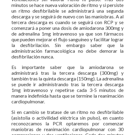
minutos se hace nueva valoración de ritmo y si persiste
un ritmo desfibrilable se administrará una segunda
descarga y se seguirá de nuevo con las maniobras. A al
tercera descarga es cuando se seguirá con RCP y se
comenzará a poner una dosis de amiodarona 300mg y
de adrenalina 1mg intravenoso ya que son fármacos
que pueden mejorar el flujo sanguíneo y facilitar lograr
la desfibrilación. Sin embargo saber que la
administración farmacológica no debe demorar la
desfibrilación nunca.
Es importante saber que la amiodarona se
administrará tras la tercera descarga (300mg) y
también tras la quinta descarga (150mg). La adrenalina
se puede ir administrando tras la tercera descarga
1mg intravenoso y repetirse cada 3-5 minutos de
manera indefinida hasta que se termine la reanimación
cardiopulmonar.
Si en cambio se tratase de un ritmo no desfibrilable
(asistolia o activilidad eléctrica sin pulso), en cuanto
reconozcamos la PCR optaremos por comenzar
maniobras de reanimación cardiopulmonar con 30
compresiones y dos ventilaciones. Cada dos minutos