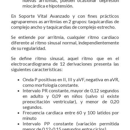
nuevas arritmias, pueden ocasionar depresión
miocárdica e hipotensión.
En Soporte Vital Avanzado y con fines prácticos
agruparemos as arritmias en 2 grupos: taquicardias de
complejo ancho y taquicardias de complejo estrecho.
Se entiende por arritmia, cualquier ritmo cardíaco
diferente al ritmo sinusal normal, independientemente
de su regularidad.
Se define ritmo sinusal, aquel ritmo que en el
electrocardiograma de 12 derivaciones presenta las
siguientes características:
Onda P positivas en II, III y aVF, negativa en aVR,
como morfología constante.
Intervalo PR constante, mayor de 0,12 segundos
en adulto y 0,09 en niños (salvo si existe
preexcitación ventricular), y menor de 0,20
segundos.
Frecuencia cardiaca entre 60 y 100 latidos por
minuto
Intervalo PP constante (variación permitida
menor de 0,12-0,15 segundos entre ciclos).