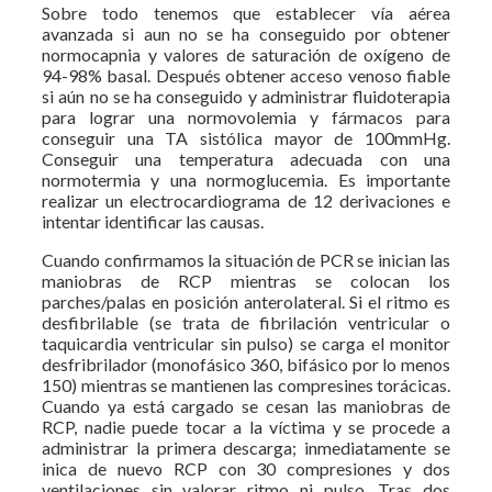
Sobre todo tenemos que establecer vía aérea
avanzada si aun no se ha conseguido por obtener
normocapnia y valores de saturación de oxígeno de
94-98% basal. Después obtener acceso venoso fiable
si aún no se ha conseguido y administrar fluidoterapia
para lograr una normovolemia y fármacos para
conseguir una TA sistólica mayor de 100mmHg.
Conseguir una temperatura adecuada con una
normotermia y una normoglucemia. Es importante
realizar un electrocardiograma de 12 derivaciones e
intentar identificar las causas.
Cuando confirmamos la situación de PCR se inician las
maniobras de RCP mientras se colocan los
parches/palas en posición anterolateral. Si el ritmo es
desfibrilable (se trata de fibrilación ventricular o
taquicardia ventricular sin pulso) se carga el monitor
desfribrilador (monofásico 360, bifásico por lo menos
150) mientras se mantienen las compresines torácicas.
Cuando ya está cargado se cesan las maniobras de
RCP, nadie puede tocar a la víctima y se procede a
administrar la primera descarga; inmediatamente se
inica de nuevo RCP con 30 compresiones y dos
ventilaciones sin valorar ritmo ni pulso. Tras dos