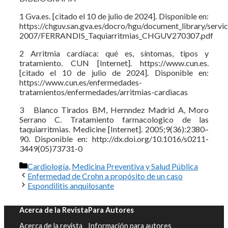
1 Gva.es. [citado el 10 de julio de 2024]. Disponible en:
https://chguv.san.gva.es/docro/hgu/document_library/servic
2007/FERRANDIS_Taquiarritmias_CHGUV270307.pdf
2 Arritmia cardíaca: qué es, síntomas, tipos y
tratamiento. CUN [Internet]. https://www.cun.es.
[citado el 10 de julio de 2024]. Disponible en:
https://www.cun.es/enfermedades-
tratamientos/enfermedades/arritmias-cardiacas
3 Blanco Tirados BM, Hernndez Madrid A, Moro
Serrano C. Tratamiento farmacologico de las
taquiarritmias. Medicine [Internet]. 2005;9(36):2380–
90. Disponible en: http://dx.doi.org/10.1016/s0211-
3449(05)73731-0
Categorías
Cardiología
,
Medicina Preventiva y Salud Pública
Enfermedad de Crohn a propósito de un caso
Espondilitis anquilosante
Acerca de la Revista
Para Autores
Acerca de la revista
Información para autores