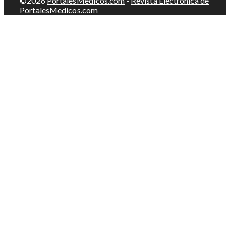
©2026
PortalesMedicos.com
-
Revista Electrónica de
PortalesMedicos.com