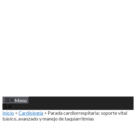
Saltar
al
contenido
Menú
Inicio
>
Cardiología
>
Parada cardiorrespitaria: soporte vital
básico, avanzado y manejo de taquiarritmias