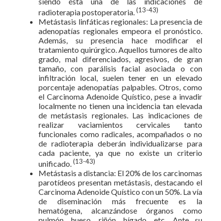
siendo ésta una de las indicaciones de
(13-43)
radioterapia postoperatoria.
Metástasis linfáticas regionales: La presencia de
adenopatías regionales empeora el pronóstico.
Además, su presencia hace modificar el
tratamiento quirúrgico. Aquellos tumores de alto
grado, mal diferenciados, agresivos, de gran
tamaño, con parálisis facial asociada o con
infiltración local, suelen tener en un elevado
porcentaje adenopatías palpables. Otros, como
el Carcinoma Adenoide Quístico, pese a invadir
localmente no tienen una incidencia tan elevada
de metástasis regionales. Las indicaciones de
realizar vaciamientos cervicales tanto
funcionales como radicales, acompañados o no
de radioterapia deberán individualizarse para
cada paciente, ya que no existe un criterio
(13-43)
unificado.
Metástasis a distancia: El 20% de los carcinomas
parotídeos presentan metástasis, destacando el
Carcinoma Adenoide Quístico con un 50%. La vía
de diseminación más frecuente es la
hematógena, alcanzándose órganos como
pulmón, hueso, riñón, hígado, etc. Ante su