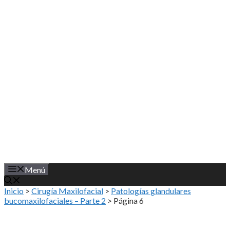
Saltar
al
contenido
Menú
Inicio
>
Cirugía Maxilofacial
>
Patologías glandulares
bucomaxilofaciales – Parte 2
>
Página 6