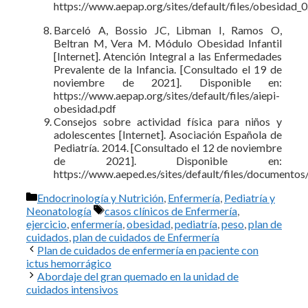
https://www.aepap.org/sites/default/files/obesidad_0
Barceló A, Bossio JC, Libman I, Ramos O,
Beltran M, Vera M. Módulo Obesidad Infantil
[Internet]. Atención Integral a las Enfermedades
Prevalente de la Infancia. [Consultado el 19 de
noviembre de 2021]. Disponible en:
https://www.aepap.org/sites/default/files/aiepi-
obesidad.pdf
Consejos sobre actividad física para niños y
adolescentes [Internet]. Asociación Española de
Pediatría. 2014. [Consultado el 12 de noviembre
de 2021]. Disponible en:
https://www.aeped.es/sites/default/files/documentos
Categorías
Endocrinología y Nutrición
,
Enfermería
,
Pediatría y
Etiquetas
Neonatología
casos clínicos de Enfermería
,
ejercicio
,
enfermería
,
obesidad
,
pediatría
,
peso
,
plan de
cuidados
,
plan de cuidados de Enfermería
Plan de cuidados de enfermería en paciente con
ictus hemorrágico
Abordaje del gran quemado en la unidad de
cuidados intensivos