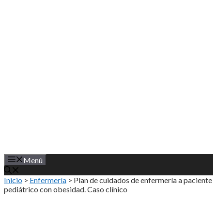
Saltar
al
contenido
Menú
Inicio
>
Enfermería
>
Plan de cuidados de enfermería a paciente
pediátrico con obesidad. Caso clínico