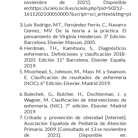
noviembre de 2021]. Disponible
en:https://scielo.isciii.es/scielo.php?pid=S0212-
16112021000500007&script=sci_arttext&tlng=pt
Luis Rodrigo, MT., Fernández Ferrín, C., Navarro
Gómez, MV. De la teoría a la práctica. El
pensamiento de Virginia Henderson. 3ª Edición.
Barcelona. Elsevier Masson. 2005.
Herdman, TH., Kamitsuru, S., Diagnósticos
enfermeros. Definiciones y clasificación 2018-
2020. Edición 11ª Barcelona. Elsevier España.
2019.
Moorhead, S., Johnson, M., Mass M. y Swanson,
E. Clasificación de resultados de enfermería
(NOC). 6ª Edición. Elsevier. Madrid 2019.
Bulechek, G., Butcher, H., Dochterman, J. y
Wagner, M. Clasificación de intervenciones de
enfermería. (NIC). 7ª edición. Elsevier. Madrid
2019.
Cribado y prevención de obesidad [Internet].
Asociación Española de Pediatría de Atención
Primaria. 2009. [Consultado el 13 se noviembre
de 2021]. Disponible en: