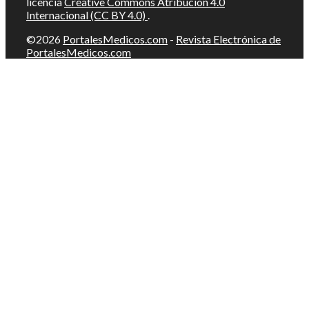
licencia
Creative Commons Atribución 4.0
Internacional (CC BY 4.0)
.
©2026
PortalesMedicos.com
-
Revista Electrónica de
PortalesMedicos.com