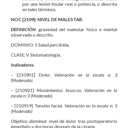
por una lesión tisular real o potencia, o descrita
en tales términos.
NOC [2109]: NIVEL DE MALESTAR.
DEFINICIÓN
: gravedad del malestar físico o mental
observado o descrito.
DOMINIO: 5 Salud percibida.
CLASE
:
V Sintomatología.
Indicador
es.
– [210901] Dolor.
Valoración en la escala a:
3
(Moderado).
– [210921] Movimientos bruscos.
Valoración en la
escala n: 3 (Moderado).
– [210919] Tensión facial.
Valoración en la escala n: 3
(Moderado)
Objetivo:
disminuir nivel de dolor tras postoperatorio
inmediato y dos horas después de la cirugía.