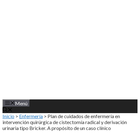
Saltar
al
contenido
Menú
Inicio
>
Enfermería
>
Plan de cuidados de enfermería en
intervención quirúrgica de cistectomía radical y derivación
urinaria tipo Bricker. A propósito de un caso clínico