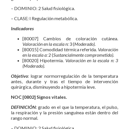
– DOMINIO: 2 Salud fisiológica.
– CLASE
:
I Regulación metabólica.
Indicador
es
[80007] Cambios de coloración cutánea.
Valoración en la escala n:
3 (
Moderado).
[80015] Comodidad térmica referida.
Valoración
en la escala a:
2 (
Sustancialmente comprometido).
[80020] Hipotermia.
Valoración en la escala n: 3
(Moderado).
Objetivo
:
lograr normorregulación de la temperatura
antes, durante y tras el tiempo de intervención
quirúrgica, disminuyendo a hipotermia leve.
NOC [0802] Signos vitales.
DEFINICIÓN
: grado en el que la temperatura, el pulso,
la respiración y la presión sanguínea están dentro del
rango normal.
– DOMINIO: 2 Salud fisiológica.