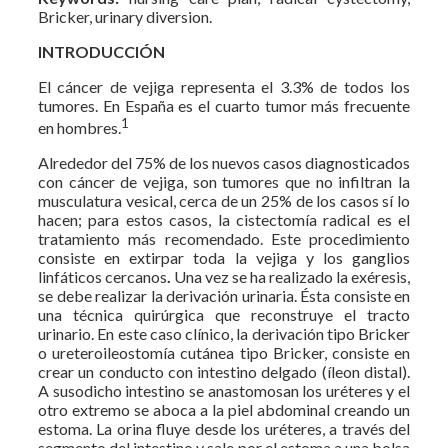
Bricker, urinary diversion.
INTRODUCCIÓN
El cáncer de vejiga representa el 3.3% de todos los
tumores. En España es el cuarto tumor más frecuente
1
en hombres.
Alrededor del 75% de los nuevos casos diagnosticados
con cáncer de vejiga, son tumores que no infiltran la
musculatura vesical, cerca de un 25% de los casos sí lo
hacen; para estos casos, la cistectomía radical es el
tratamiento más recomendado. Este procedimiento
consiste en extirpar toda la vejiga y los ganglios
linfáticos cercanos
.
Una vez se ha realizado la exéresis,
se debe realizar la derivación urinaria. Ésta consiste en
una técnica quirúrgica que reconstruye el tracto
urinario. En este caso clínico, la derivación tipo Bricker
o ureteroileostomía cutánea tipo Bricker, consiste en
crear un conducto con intestino delgado (íleon distal).
A susodicho intestino se anastomosan los uréteres y el
otro extremo se aboca a la piel abdominal creando un
estoma. La orina fluye desde los uréteres, a través del
segmento del intestino y sale por el estoma a una bolsa