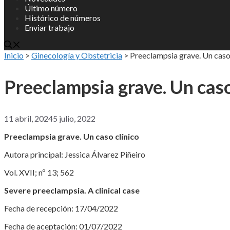
Último número
Histórico de números
Enviar trabajo
Inicio
>
Ginecología y Obstetricia
>
Preeclampsia grave. Un caso
Preeclampsia grave. Un caso
11 abril, 2024
5 julio, 2022
Preeclampsia grave. Un caso clínico
Autora principal: Jessica Álvarez Piñeiro
Vol. XVII; nº 13; 562
Severe
preeclampsia. A clinical case
Fecha de recepción: 17/04/2022
Fecha de aceptación: 01/07/2022