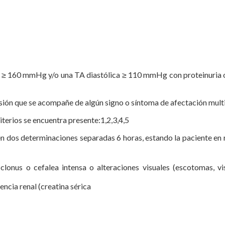
a ≥ 160 mmHg y/o una TA diastólica ≥ 110 mmHg con proteinuria o s
sión que se acompañe de algún signo o síntoma de afectación mult
iterios se encuentra presente:1,2,3,4,5
dos determinaciones separadas 6 horas, estando la paciente en re
clonus o cefalea intensa o alteraciones visuales (escotomas, vi
encia renal (creatina sérica