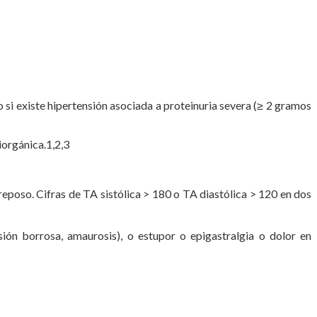
i existe hipertensión asociada a proteinuria severa (≥ 2 gramos
iorgánica.1,2,3
poso. Cifras de TA sistólica > 180 o TA diastólica > 120 en dos
sión borrosa, amaurosis), o estupor o epigastralgia o dolor en