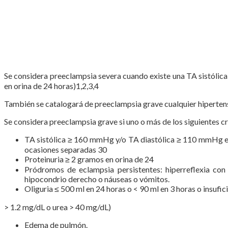
Se considera preeclampsia severa cuando existe una TA sistólic
en orina de 24 horas)1,2,3,4
También se catalogará de preeclampsia grave cualquier hiperten
Se considera preeclampsia grave si uno o más de los siguientes cr
TA sistólica ≥ 160 mmHg y/o TA diastólica ≥ 110 mmHg en 
ocasiones separadas 30
Proteinuria ≥ 2 gramos en orina de 24
Pródromos de eclampsia persistentes: hiperreflexia con 
hipocondrio derecho o náuseas o vómitos.
Oliguria ≤ 500 ml en 24 horas o < 90 ml en 3 horas o insufici
> 1.2 mg/dL o urea > 40 mg/dL)
Edema de pulmón.