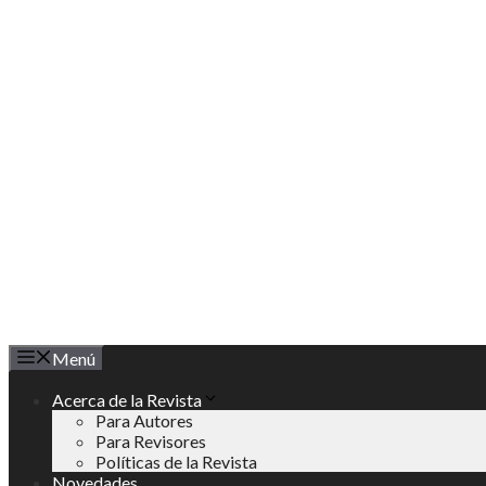
Saltar
al
contenido
Menú
Acerca de la Revista
Para Autores
Para Revisores
Políticas de la Revista
Novedades