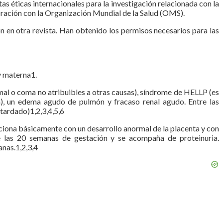
tas éticas internacionales para la investigación relacionada con la
ración con la Organización Mundial de la Salud (OMS).
ón en otra revista. Han obtenido los permisos necesarios para las
y materna1.
mal o coma no atribuibles a otras causas), síndrome de HELLP (es
a), un edema agudo de pulmón y fracaso renal agudo. Entre las
etardado)1,2,3,4,5,6
aciona básicamente con un desarrollo anormal de la placenta y con
de las 20 semanas de gestación y se acompaña de proteinuria.
nas.1,2,3,4