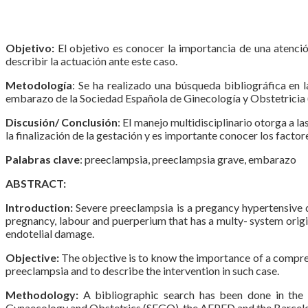
Objetivo:
El objetivo es conocer la importancia de una atenci
describir la actuación ante este caso.
Metodología
: Se ha realizado una búsqueda bibliográfica en 
embarazo de la Sociedad Española de Ginecología y Obstetricia 
Discusión/ Conclusión
: El manejo multidisciplinario otorga a 
la finalización de la gestación y es importante conocer los factor
Palabras clave
: preeclampsia, preeclampsia grave, embarazo
ABSTRACT:
Introduction:
Severe preeclampsia is a pregancy hypertensive d
pregnancy, labour and puerperium that has a multy- system origin
endotelial damage.
Objective:
The objective is to know the importance of a compre
preeclampsia and to describe the intervention in such case.
Methodology:
A bibliographic search has been done in the 
Gynaecology and Obstetrics (SEGO), the AEPED and the Barcelon