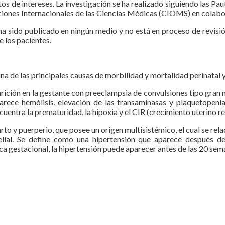
os de intereses. La investigación se ha realizado siguiendo las Pau
iones Internacionales de las Ciencias Médicas (CIOMS) en colabo
 ha sido publicado en ningún medio y no está en proceso de revisi
e los pacientes.
na de las principales causas de morbilidad y mortalidad perinatal 
ición en la gestante con preeclampsia de convulsiones tipo gran 
arece hemólisis, elevación de las transaminasas y plaquetopeni
uentra la prematuridad, la hipoxia y el CIR (crecimiento uterino r
o y puerperio, que posee un origen multisistémico, el cual se rel
telial. Se define como una hipertensión que aparece después 
 gestacional, la hipertensión puede aparecer antes de las 20 sema