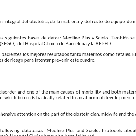
ón integral del obstetra, de la matrona y del resto de equipo de
las siguientes bases de datos: Medline Plus y Scielo. También s
(SEGO), del Hospital Clínico de Barcelona y la AEPED.
las pacientes los mejores resultados tanto maternos como fetales.
es de riesgo para intentar prevenir este cuadro.
isorder and one of the main causes of morbility and both materna
, which in turn is basically related to an abnormal devolopment of 
hensive attention on the part of the obstetrician, midwife and th
following databases: Medline Plus and Scielo. Protocols about
a’s Hospital Clinico have also been followed.