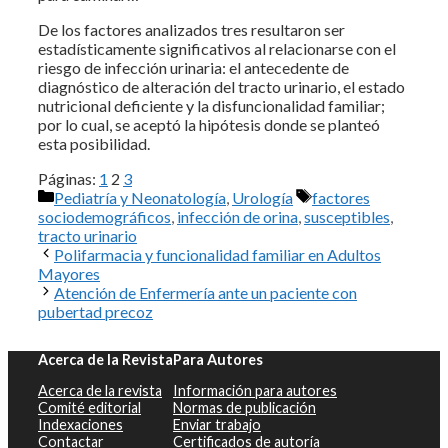
De los factores analizados tres resultaron ser
estadísticamente significativos al relacionarse con el
riesgo de infección urinaria: el antecedente de
diagnóstico de alteración del tracto urinario, el estado
nutricional deficiente y la disfuncionalidad familiar;
por lo cual, se aceptó la hipótesis donde se planteó
esta posibilidad.
Páginas:
1
2
3
Categorías
Etiquetas
Pediatría y Neonatología
,
Urología
factores
sociodemográficos
,
infección de orina
,
susceptibles
,
tracto urinario
Polifarmacia y funcionalidad familiar en Adultos
Mayores
Atención de Enfermería ante un paciente con
pubertad precoz
Acerca de la Revista
Para Autores
Acerca de la revista
Información para autores
Comité editorial
Normas de publicación
Indexaciones
Enviar trabajo
Contactar
Certificados de autoría