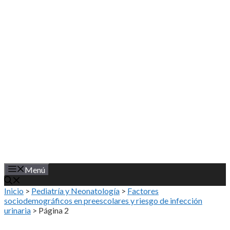
Saltar
al
contenido
Menú
Inicio
>
Pediatría y Neonatología
>
Factores
sociodemográficos en preescolares y riesgo de infección
urinaria
>
Página 2