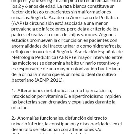
mujeres y que se registra un pico de recurrencias entre
los 2 y 6 años de edad. La raza blanca constituye un
factor de riesgo en pacientes sin malformaciones
urinarias. Según la Academia Americana de Pediatría
(AAP) la circuncisión está asociada a una menor
prevalencia de infecciones, pero deja a criterio de los
padres el realizarla o no a los hijos varones. Algunos
estudios promueven la circuncisión en pacientes con
anormalidades del tracto urinario como hidronefrosis,
reflujo vesicoureteral. Según la Asociación Española de
Nefrología Pediátrica (AENP) el mayor intervalo entre
las micciones se denomina habito urinario retentivo y
es responsable de una mayor colonización bacteriana
de la orina la misma que es un medio ideal de cultivo
bacteriano (AENP, 2011).
1.- Alteraciones metabólicas como hipercalciuria,
intoxicación por vitamina D e hipertiroidismo impiden
las bacterias sean drenadas y expulsadas durante la
micción.
2.- Anomalías funcionales, disfunción del tracto
urinario inferior, la constipación y discapacidades en el
desarrollo se relacionan con alteraciones y/o