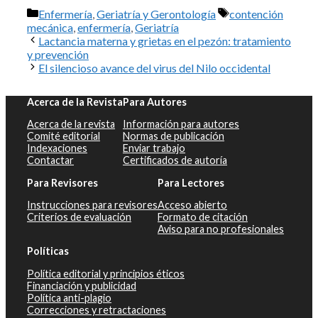
Categorías
Etiquetas
Enfermería
,
Geriatría y Gerontología
contención
mecánica
,
enfermería
,
Geriatría
Lactancia materna y grietas en el pezón: tratamiento
y prevención
El silencioso avance del virus del Nilo occidental
Acerca de la Revista
Para Autores
Acerca de la revista
Información para autores
Comité editorial
Normas de publicación
Indexaciones
Enviar trabajo
Contactar
Certificados de autoría
Para Revisores
Para Lectores
Instrucciones para revisores
Acceso abierto
Criterios de evaluación
Formato de citación
Aviso para no profesionales
Políticas
Política editorial y principios éticos
Financiación y publicidad
Política anti-plagio
Correcciones y retractaciones