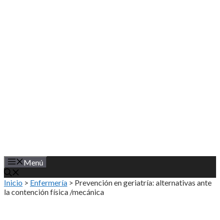
Saltar
al
contenido
Menú
Inicio
>
Enfermería
>
Prevención en geriatría: alternativas ante
la contención física /mecánica