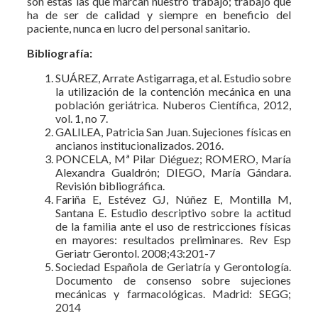
son estas las que marcan nuestro trabajo; trabajo que
ha de ser de calidad y siempre en beneficio del
paciente, nunca en lucro del personal sanitario.
Bibliografía:
SUÁREZ, Arrate Astigarraga, et al. Estudio sobre
la utilización de la contención mecánica en una
población geriátrica. Nuberos Científica, 2012,
vol. 1, no 7.
GALILEA, Patricia San Juan. Sujeciones físicas en
ancianos institucionalizados. 2016.
PONCELA, Mª Pilar Diéguez; ROMERO, María
Alexandra Gualdrón; DIEGO, María Gándara.
Revisión bibliográfica.
Fariña E, Estévez GJ, Núñez E, Montilla M,
Santana E. Estudio descriptivo sobre la actitud
de la familia ante el uso de restricciones físicas
en mayores: resultados preliminares. Rev Esp
Geriatr Gerontol. 2008;43:201-7
Sociedad Española de Geriatría y Gerontología.
Documento de consenso sobre sujeciones
mecánicas y farmacológicas. Madrid: SEGG;
2014