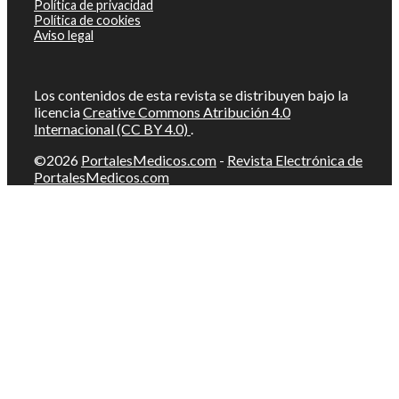
Política de privacidad
Política de cookies
Aviso legal
Los contenidos de esta revista se distribuyen bajo la
licencia
Creative Commons Atribución 4.0
Internacional (CC BY 4.0)
.
©2026
PortalesMedicos.com
-
Revista Electrónica de
PortalesMedicos.com