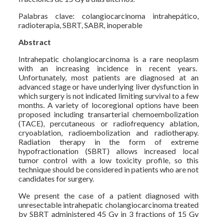
Palabras clave: colangiocarcinoma intrahepático,
radioterapia, SBRT, SABR, inoperable
Abstract
Intrahepatic cholangiocarcinoma is a rare neoplasm
with an increasing incidence in recent years.
Unfortunately, most patients are diagnosed at an
advanced stage or have underlying liver dysfunction in
which surgery is not indicated limiting survival to a few
months. A variety of locoregional options have been
proposed including transarterial chemoembolization
(TACE), percutaneous or radiofrequency ablation,
cryoablation, radioembolization and radiotherapy.
Radiation therapy in the form of extreme
hypofractionation (SBRT) allows increased local
tumor control with a low toxicity profile, so this
technique should be considered in patients who are not
candidates for surgery.
We present the case of a patient diagnosed with
unresectable intrahepatic cholangiocarcinoma treated
by SBRT administered 45 Gy in 3 fractions of 15 Gy