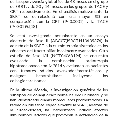
de la supervivencia global fue de 48 meses en el grupo
de SBRT, y de 20 y 14 meses, en los grupos de TACE y
CRT respectivamente. En el análisis multivariante, la
SBRT se correlacionó con una mayor SG en
comparación con la CRT (P<0,0001) y la TACE
(P<0,019). [18]
Se está investigando actualmente en un ensayo
aleatorio de fase II (ABC07(ISRCTN10639376) la
adición de la SBRT a la quimioterapia sistémica en los
cánceres del tracto biliar localmente avanzados. Otro
estudio de fase I/II (NCT04068194) se encuentra
evaluando la combinación radioterapia
hipofraccionada con M3814 y avelumab en pacientes
con tumores sólidos avanzados/metastásicos y
malignos hepatobiliares, incluyendo los
colangiocarcinomas.
En la última década, la investigación genética de los
subtipos de colangiocarcinoma ha evolucionado y se
han identificado dianas moleculares prometedoras. La
radiación ionizante, especialmente la SBRT, además de
la citotoxicidad, ha demostrado inducir efectos
inmunomoduladores que provocan la activación de la