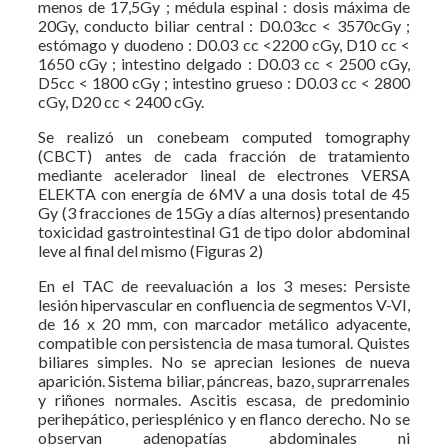
menos de 17,5Gy ; médula espinal : dosis máxima de
20Gy, conducto biliar central : D0.03cc < 3570cGy ;
estómago y duodeno : D0.03 cc <2200 cGy, D10 cc <
1650 cGy ; intestino delgado : D0.03 cc < 2500 cGy,
D5cc < 1800 cGy ; intestino grueso : D0.03 cc < 2800
cGy, D20 cc < 2400 cGy.
Se realizó un conebeam computed tomography
(CBCT) antes de cada fracción de tratamiento
mediante acelerador lineal de electrones VERSA
ELEKTA con energía de 6MV a una dosis total de 45
Gy (3 fracciones de 15Gy a días alternos) presentando
toxicidad gastrointestinal G1 de tipo dolor abdominal
leve al final del mismo (Figuras 2)
En el TAC de reevaluación a los 3 meses: Persiste
lesión hipervascular en confluencia de segmentos V-VI,
de 16 x 20 mm, con marcador metálico adyacente,
compatible con persistencia de masa tumoral. Quistes
biliares simples. No se aprecian lesiones de nueva
aparición. Sistema biliar, páncreas, bazo, suprarrenales
y riñones normales. Ascitis escasa, de predominio
perihepático, periesplénico y en flanco derecho. No se
observan adenopatías abdominales ni