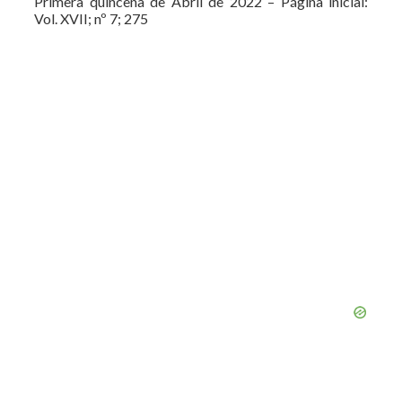
Primera quincena de Abril de 2022 – Página inicial:
Vol. XVII; nº 7; 275