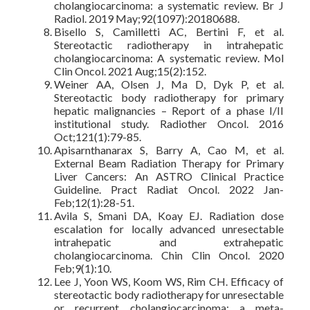
cholangiocarcinoma: a systematic review. Br J
Radiol. 2019 May;92(1097):20180688.
Bisello S, Camilletti AC, Bertini F, et al.
Stereotactic radiotherapy in intrahepatic
cholangiocarcinoma: A systematic review. Mol
Clin Oncol. 2021 Aug;15(2):152.
Weiner AA, Olsen J, Ma D, Dyk P, et al.
Stereotactic body radiotherapy for primary
hepatic malignancies – Report of a phase I/II
institutional study. Radiother Oncol. 2016
Oct;121(1):79-85.
Apisarnthanarax S, Barry A, Cao M, et al.
External Beam Radiation Therapy for Primary
Liver Cancers: An ASTRO Clinical Practice
Guideline. Pract Radiat Oncol. 2022 Jan-
Feb;12(1):28-51.
Avila S, Smani DA, Koay EJ. Radiation dose
escalation for locally advanced unresectable
intrahepatic and extrahepatic
cholangiocarcinoma. Chin Clin Oncol. 2020
Feb;9(1):10.
Lee J, Yoon WS, Koom WS, Rim CH. Efficacy of
stereotactic body radiotherapy for unresectable
or recurrent cholangiocarcinoma: a meta-