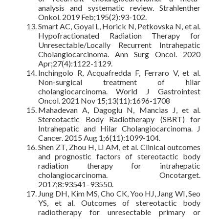
analysis and systematic review. Strahlenther
Onkol. 2019 Feb;195(2):93-102.
Smart AC, Goyal L, Horick N, Petkovska N, et al.
Hypofractionated Radiation Therapy for
Unresectable/Locally Recurrent Intrahepatic
Cholangiocarcinoma. Ann Surg Oncol. 2020
Apr;27(4):1122-1129.
Inchingolo R, Acquafredda F, Ferraro V, et al.
Non-surgical treatment of hilar
cholangiocarcinoma. World J Gastrointest
Oncol. 2021 Nov 15;13(11):1696-1708
Mahadevan A, Dagoglu N, Mancias J, et al.
Stereotactic Body Radiotherapy (SBRT) for
Intrahepatic and Hilar Cholangiocarcinoma. J
Cancer. 2015 Aug 1;6(11):1099-104.
Shen ZT, Zhou H, Li AM, et al. Clinical outcomes
and prognostic factors of stereotactic body
radiation therapy for intrahepatic
cholangiocarcinoma. Oncotarget.
2017;8:93541–93550.
Jung DH, Kim MS, Cho CK, Yoo HJ, Jang WI, Seo
YS, et al. Outcomes of stereotactic body
radiotherapy for unresectable primary or