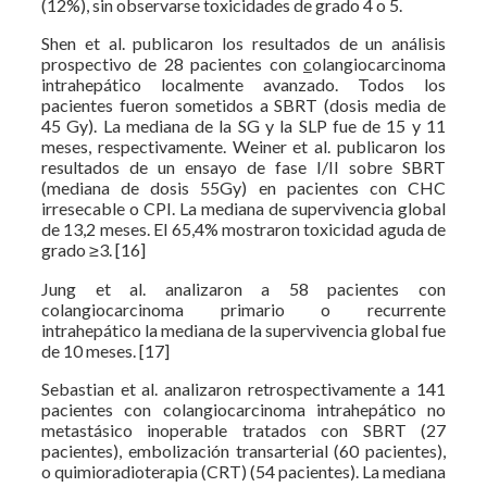
(12%), sin observarse toxicidades de grado 4 o 5.
Shen et al. publicaron los resultados de un análisis
prospectivo de 28 pacientes con
c
olangiocarcinoma
intrahepático localmente avanzado. Todos los
pacientes fueron sometidos a SBRT (dosis media de
45 Gy). La mediana de la SG y la SLP fue de 15 y 11
meses, respectivamente. Weiner et al. publicaron los
resultados de un ensayo de fase I/II sobre SBRT
(mediana de dosis 55Gy) en pacientes con CHC
irresecable o CPI. La mediana de supervivencia global
de 13,2 meses. El 65,4% mostraron toxicidad aguda de
grado ≥3. [16]
Jung et al. analizaron a 58 pacientes con
colangiocarcinoma primario o recurrente
intrahepático la mediana de la supervivencia global fue
de 10 meses. [17]
Sebastian et al. analizaron retrospectivamente a 141
pacientes con colangiocarcinoma intrahepático no
metastásico inoperable tratados con SBRT (27
pacientes), embolización transarterial (60 pacientes),
o quimioradioterapia (CRT) (54 pacientes). La mediana