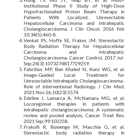
Institutional Phase II Study of High-Dose
Hypofractionated Proton Beam Therapy in
Patients With Localized, Unresectable
Hepatocellular Carcinoma and Intrahepatic
Cholangiocarcinoma. J Clin Oncol. 2016 Feb
10;34(5):460-8.
Venkat PS, Hoffe SE, Frakes JM. Stereotactic
Body Radiation Therapy for Hepatocellular
Carcinoma and Intrahepatic
Cholangiocarcinoma. Cancer Control. 2017 Jul-
Sep;24(3):1073274817729259.
Fabritius MP, Ben Khaled N, Kunz WG, et al.
Image-Guided Local Treatment for
Unresectable Intrahepatic Cholangiocarcinoma-
Role of Interventional Radiology. J Clin Med.
2021 Nov 26;10(23):5574
Edeline J, Lamarca A, McNamara MG, et al.
Locoregional therapies in patients with
intrahepatic cholangiocarcinoma: A systematic
review and pooled analysis. Cancer Treat Rev.
2021 Sep;99:102258.
Frakulli R, Buwenge M, Macchia G, et al.
Stereotactic body radiation therapy in