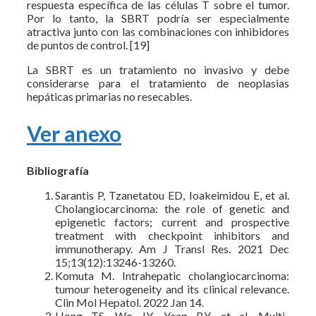
respuesta específica de las células T sobre el tumor.
Por lo tanto, la SBRT podría ser especialmente
atractiva junto con las combinaciones con inhibidores
de puntos de control. [19]
La SBRT es un tratamiento no invasivo y debe
considerarse para el tratamiento de neoplasias
hepáticas primarias no resecables.
Ver anexo
Bibliografía
Sarantis P, Tzanetatou ED, Ioakeimidou E, et al.
Cholangiocarcinoma: the role of genetic and
epigenetic factors; current and prospective
treatment with checkpoint inhibitors and
immunotherapy. Am J Transl Res. 2021 Dec
15;13(12):13246-13260.
Komuta M. Intrahepatic cholangiocarcinoma:
tumour heterogeneity and its clinical relevance.
Clin Mol Hepatol. 2022 Jan 14.
Hong TS, Wo JY, Yeap BY, et al. Multi-