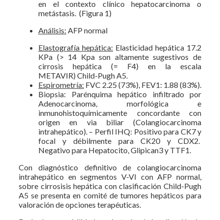
en el contexto clínico hepatocarcinoma o
metástasis. (Figura 1)
Análisis
:
AFP normal
Elastografía hepática:
Elasticidad hepática 17.2
KPa (> 14 Kpa son altamente sugestivos de
cirrosis hepática (= F4) en la escala
METAVIR) Child-Pugh A5.
Espirometría:
FVC 2.25 (73%), FEV1: 1.88 (83%).
Biopsia: Parénquima hepático infiltrado por
Adenocarcinoma, morfológica e
inmunohistoquímicamente concordante con
origen en via biliar (Colangiocarcinoma
intrahepático). – Perfil IHQ: Positivo para CK7 y
focal y débilmente para CK20 y CDX2.
Negativo para Hepatocito, Glipican3 y TTF1.
Con diagnóstico definitivo de colangiocarcinoma
intrahepático en segmentos V-VI con AFP normal,
sobre cirrosisis hepática con clasificación Child-Pugh
A5 se presenta en comité de tumores hepáticos para
valoración de opciones terapéuticas.