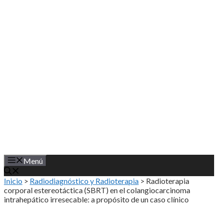
Saltar
al
contenido
Menú
Inicio
>
Radiodiagnóstico y Radioterapia
>
Radioterapia
corporal estereotáctica (SBRT) en el colangiocarcinoma
intrahepático irresecable: a propósito de un caso clínico