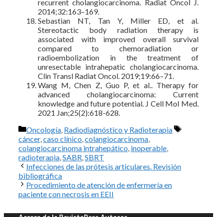
recurrent cholangiocarcinoma. Radiat Oncol J.
2014;32:163–169.
Sebastian NT, Tan Y, Miller ED, et al.
Stereotactic body radiation therapy is
associated with improved overall survival
compared to chemoradiation or
radioembolization in the treatment of
unresectable intrahepatic cholangiocarcinoma.
Clin Transl Radiat Oncol. 2019;19:66–71.
Wang M, Chen Z, Guo P, et al.. Therapy for
advanced cholangiocarcinoma: Current
knowledge and future potential. J Cell Mol Med.
2021 Jan;25(2):618-628.
Categorías
Etiquetas
Oncología
,
Radiodiagnóstico y Radioterapia
cáncer
,
caso clínico
,
colangiocarcinoma
,
colangiocarcinoma intrahepático
,
inoperable
,
radioterapia
,
SABR
,
SBRT
Infecciones de las prótesis articulares. Revisión
bibliográfica
Procedimiento de atención de enfermería en
paciente con necrosis en EEII