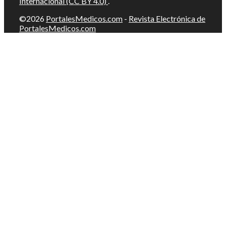
Internacional (CC BY 4.0)
.
©2026
PortalesMedicos.com
-
Revista Electrónica de
PortalesMedicos.com