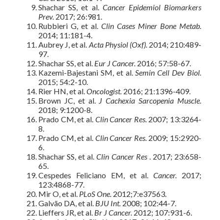
Shachar SS, et al.
Cancer Epidemiol Biomarkers
Prev.
2017; 26:981.
Rubbieri G, et al.
Clin Cases Miner Bone Metab.
2014; 11:181-4.
Aubrey J, et al.
Acta Physiol (Oxf).
2014; 210:489-
97.
Shachar SS, et al.
Eur J Cancer.
2016; 57:58-67.
Kazemi-Bajestani SM, et al.
Semin Cell Dev Biol.
2015; 54:2-10.
Rier HN, et al.
Oncologist.
2016; 21:1396-409.
Brown JC, et al.
J Cachexia Sarcopenia Muscle.
2018; 9:1200-8.
Prado CM, et al.
Clin Cancer Res.
2007; 13:3264-
8.
Prado CM, et al.
Clin Cancer Res.
2009; 15:2920-
6.
Shachar SS, et al.
Clin Cancer Res
. 2017; 23:658-
65.
Cespedes Feliciano EM, et al.
Cancer.
2017;
123:4868-77.
Mir O, et al.
PLoS One.
2012;7:e37563.
Galvão DA, et al.
BJU Int.
2008; 102:44-7.
Lieffers JR, et al.
Br J Cancer.
2012; 107:931-6.