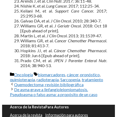
Arends J, et al.
Clin Nutr.
2017; 36:11-48.
Nishie K, et al.
Lung Cancer.
2017; 112:25-34.
Keilani M, et al.
Support Care Cancer.
2017;
25:2953-68.
Galvao DA, et al.
J Clin Oncol.
2010; 28:340-7.
Williams GR, et al.
J Geriatr Oncol.
2018: Oct 18
[Epub ahead of print].
Martin L, et al.
J Clin Oncol.
2013; 31:1539-47.
Williams GR, et al.
Cancer Chemother Pharmacol.
2018; 81:413-7.
Hopkins JJ, et al.
Cáncer Chemother Pharmacol.
2018: Jun 6 [Epub ahead of print].
Prado CM, et al.
JPEN J Parenter Enteral Nutr.
2014; 38:940-53.
Categorías
Etiquetas
Oncología
biomarcadores
,
cáncer
,
pronóstico
,
quimioterapia
,
radioterapia
,
Sarcopenia
,
tratamiento
Quemodectoma; revisión bibliográfica
De asma grave a linfangioleiomiomatosis.
Pseudoasma o falso asma: a propósito de un caso
Acerca de la Revista
Para Autores
Acerca de la revista
Información para autores