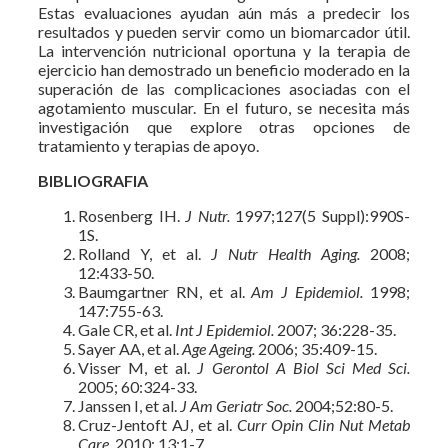
Estas evaluaciones ayudan aún más a predecir los
resultados y pueden servir como un biomarcador útil.
La intervención nutricional oportuna y la terapia de
ejercicio han demostrado un beneficio moderado en la
superación de las complicaciones asociadas con el
agotamiento muscular. En el futuro, se necesita más
investigación que explore otras opciones de
tratamiento y terapias de apoyo.
BIBLIOGRAFIA
Rosenberg IH.
J Nutr.
1997;127(5 Suppl):990S-
1S.
Rolland Y, et al.
J Nutr Health Aging.
2008;
12:433-50.
Baumgartner RN, et al.
Am J Epidemiol.
1998;
147:755-63.
Gale CR, et al.
Int J Epidemiol.
2007; 36:228-35.
Sayer AA, et al.
Age Ageing.
2006; 35:409-15.
Visser M, et al.
J Gerontol A Biol Sci Med Sci.
2005; 60:324-33.
Janssen I, et al.
J Am Geriatr Soc.
2004;52:80-5.
Cruz-Jentoft AJ, et al.
Curr Opin Clin Nut Metab
Care.
2010; 13:1-7.