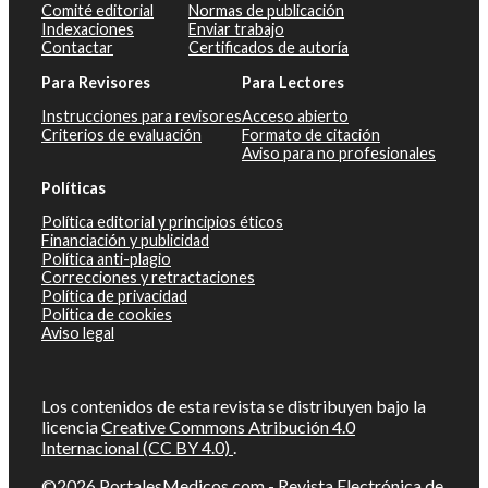
Comité editorial
Normas de publicación
Indexaciones
Enviar trabajo
Contactar
Certificados de autoría
Para Revisores
Para Lectores
Instrucciones para revisores
Acceso abierto
Criterios de evaluación
Formato de citación
Aviso para no profesionales
Políticas
Política editorial y principios éticos
Financiación y publicidad
Política anti-plagio
Correcciones y retractaciones
Política de privacidad
Política de cookies
Aviso legal
Los contenidos de esta revista se distribuyen bajo la
licencia
Creative Commons Atribución 4.0
Internacional (CC BY 4.0)
.
©2026
PortalesMedicos.com
-
Revista Electrónica de