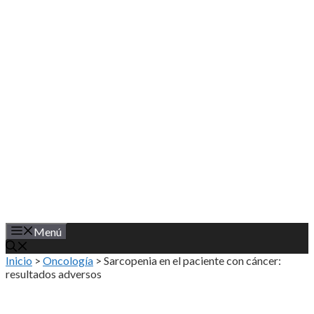
Saltar
al
contenido
Menú
Inicio
>
Oncología
>
Sarcopenia en el paciente con cáncer:
resultados adversos