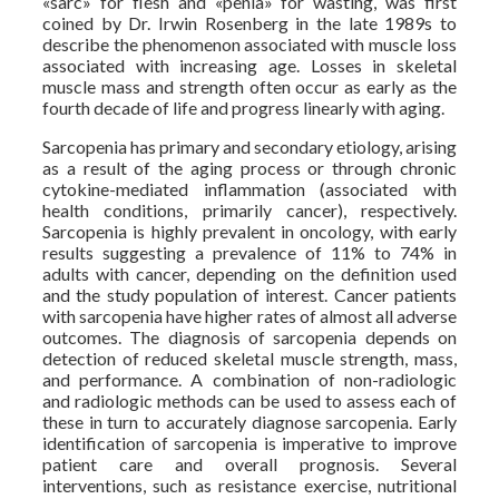
«sarc» for flesh and «penia» for wasting, was first
coined by Dr. Irwin Rosenberg in the late 1989s to
describe the phenomenon associated with muscle loss
associated with increasing age. Losses in skeletal
muscle mass and strength often occur as early as the
fourth decade of life and progress linearly with aging.
Sarcopenia has primary and secondary etiology, arising
as a result of the aging process or through chronic
cytokine-mediated inflammation (associated with
health conditions, primarily cancer), respectively.
Sarcopenia is highly prevalent in oncology, with early
results suggesting a prevalence of 11% to 74% in
adults with cancer, depending on the definition used
and the study population of interest. Cancer patients
with sarcopenia have higher rates of almost all adverse
outcomes. The diagnosis of sarcopenia depends on
detection of reduced skeletal muscle strength, mass,
and performance. A combination of non-radiologic
and radiologic methods can be used to assess each of
these in turn to accurately diagnose sarcopenia. Early
identification of sarcopenia is imperative to improve
patient care and overall prognosis. Several
interventions, such as resistance exercise, nutritional