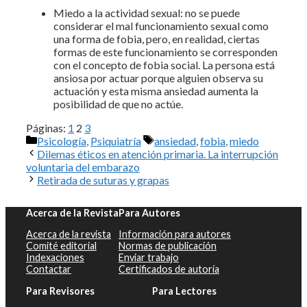
Miedo a la actividad sexual: no se puede
considerar el mal funcionamiento sexual como
una forma de fobia, pero, en realidad, ciertas
formas de este funcionamiento se corresponden
con el concepto de fobia social. La persona está
ansiosa por actuar porque alguien observa su
actuación y esta misma ansiedad aumenta la
posibilidad de que no actúe.
Páginas:
1
2
3
Categorías
Etiquetas
Psicología
,
Psiquiatría
ansiedad
,
fobia
,
miedo
Dilemas éticos en atención primaria. La interrupción
voluntaria del embarazo
Retirada de suturas y grapas
Acerca de la Revista
Para Autores
Acerca de la revista
Información para autores
Comité editorial
Normas de publicación
Indexaciones
Enviar trabajo
Contactar
Certificados de autoría
Para Revisores
Para Lectores