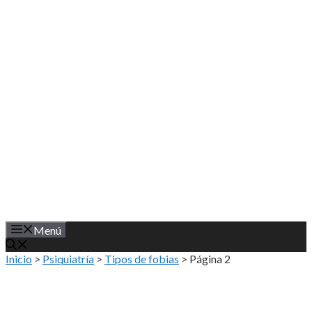
Saltar
al
contenido
Menú
Inicio
>
Psiquiatría
>
Tipos de fobias
>
Página 2