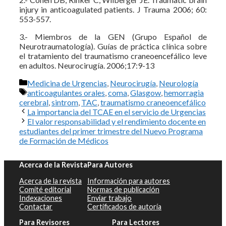
injury in anticoagulated patients. J Trauma 2006; 60:
553-557.
3.- Miembros de la GEN (Grupo Español de
Neurotraumatología). Guías de práctica clínica sobre
el tratamiento del traumatismo craneoencefálico leve
en adultos. Neurocirugía. 2006;17:9-13
Categorías
Medicina de Urgencias
,
Neurocirugía
,
Neurología
Etiquetas
anticoagulantes orales
,
coma
,
Glasgow
,
hemorragia
cerebral
,
sintrom
,
TAC
,
traumatismo craneoencefálico
La importancia del TCAE en el servicio de Urgencias
El valor responsabilidad y el rendimiento docente en
estudiantes del primer trimestre del Nuevo Programa
de Formación de Médicos
Acerca de la Revista
Para Autores
Acerca de la revista
Información para autores
Comité editorial
Normas de publicación
Indexaciones
Enviar trabajo
Contactar
Certificados de autoría
Para Revisores
Para Lectores