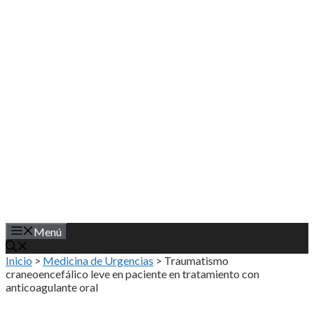
Saltar
al
contenido
Menú
Inicio
>
Medicina de Urgencias
>
Traumatismo
craneoencefálico leve en paciente en tratamiento con
anticoagulante oral