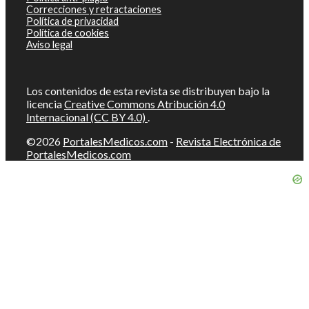
Correcciones y retractaciones
Política de privacidad
Política de cookies
Aviso legal
Los contenidos de esta revista se distribuyen bajo la
licencia
Creative Commons Atribución 4.0
Internacional (CC BY 4.0)
.
©2026
PortalesMedicos.com
-
Revista Electrónica de
PortalesMedicos.com