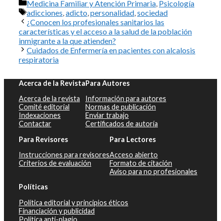
Categorías
Medicina Familiar y Atención Primaria
,
Psicología
Etiquetas
adicciones
,
adicto
,
personalidad
,
sociedad
¿Conocen los profesionales sanitarios las
características y el acceso a la salud de la población
inmigrante a la que atienden?
Cuidados de Enfermería en pacientes con alcalosis
respiratoria
Acerca de la Revista
Para Autores
Acerca de la revista
Información para autores
Comité editorial
Normas de publicación
Indexaciones
Enviar trabajo
Contactar
Certificados de autoría
Para Revisores
Para Lectores
Instrucciones para revisores
Acceso abierto
Criterios de evaluación
Formato de citación
Aviso para no profesionales
Políticas
Política editorial y principios éticos
Financiación y publicidad
Política anti-plagio