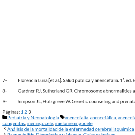
7- Florencia Luna.[et al.]. Salud pública y anencefalia. 1ª. ed
8- Gardner RJ, Sutherland GR. Chromosome abnormalities and ge
9- Simpson JL, Holzgreve W. Genetic counseling and prenatal te
Páginas:
1
2
3
Categorías
Etiquetas
Pediatría y Neonatología
anencefalia
,
anencefálica
,
anencef
congénitas
,
meningocele
,
mielomeningocele
Análisis de la mortalidad de la enfermedad cerebral isquémica
Bronquiolitis. Diagnóstico y Manejo. Guías prácticas