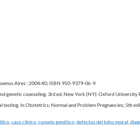
. Buenos Aires : 2004:40; ISBN 950-9379-06-9.
netic counseling. 3rd ed. New York (NY): Oxford University Pres
sting. In Obstetrics: Normal and Problem Pregnancies; 5th editio
álico
,
caso clínico
,
consejo genético
,
defectos del tubo neural
,
diag