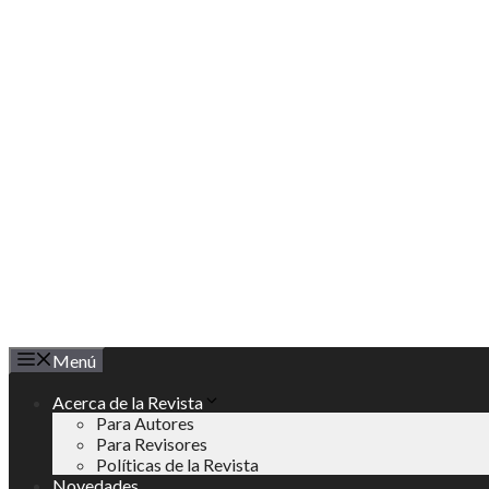
Saltar
al
contenido
Menú
Acerca de la Revista
Para Autores
Para Revisores
Políticas de la Revista
Novedades