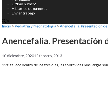
Último número
Histórico de números
Enviar trabajo
Inicio
>
Pediatría y Neonatología
>
Anencefalia. Presentación de 
Anencefalia. Presentación d
10 diciembre, 2020
12 febrero, 2013
15% fallece dentro de los tres días, las sobrevidas más largas so