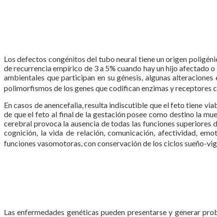
Los defectos congénitos del tubo neural tiene un origen poligéni
de recurrencia empírico de 3 a 5% cuando hay un hijo afectado o 
ambientales que participan en su génesis, algunas alteraciones 
polimorfismos de los genes que codifican enzimas y receptores cla
En casos de anencefalia, resulta indiscutible que el feto tiene vi
de que el feto al final de la gestación posee como destino la mu
cerebral provoca la ausencia de todas las funciones superiores de
cognición, la vida de relación, comunicación, afectividad, emo
funciones vasomotoras, con conservación de los ciclos sueño-vigil
Las enfermedades genéticas pueden presentarse y generar problem