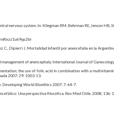
ral nervous system. In: Kliegman RM, Behrman RE, Jenson HB, St
htm#ixzz1u69yp2br
 C., Dipierri J. Mortalidad infantil por anencefalia en la Argentin
l management of anencephaly. International Journal of Gynecolog
tion; the use of folic acid in combination with a multivitamin 
nada 2007; 29: 1003-13.
. Developing World Bioethics 2007; 7: 64-7.
cefálico: Una perspectiva filosófica. Rev Med Chile. 2008; 136: 