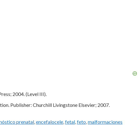
s; 2004. (Level III).
n. Publisher: Churchill Livingstone Elsevier; 2007.
nóstico prenatal
,
encefalocele
,
fetal
,
feto
,
malformaciones