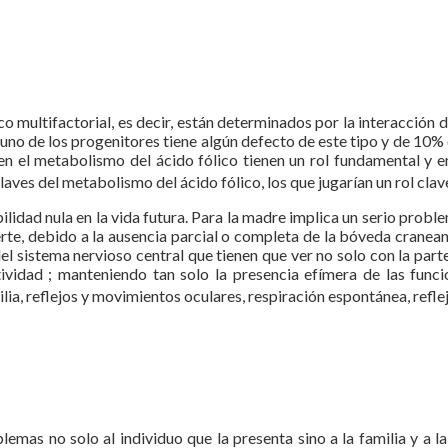
co multifactorial, es decir, están determinados por la interacción 
uno de los progenitores tiene algún defecto de este tipo y de 10% c
en el metabolismo del ácido fólico tienen un rol fundamental y e
ves del metabolismo del ácido fólico, los que jugarían un rol clave
abilidad nula en la vida futura. Para la madre implica un serio prob
erte, debido a la ausencia parcial o completa de la bóveda craneana
l sistema nervioso central que tienen que ver no solo con la parte
tividad ; manteniendo tan solo la presencia efímera de las funci
ia, reflejos y movimientos oculares, respiración espontánea, reflej
as no solo al individuo que la presenta sino a la familia y a la