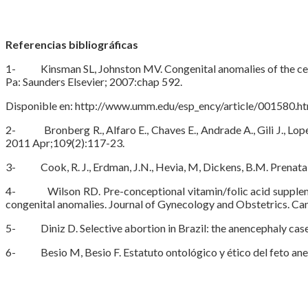
Referencias bibliográficas
1- Kinsman SL, Johnston MV. Congenital anomalies of the cent
Pa: Saunders Elsevier; 2007:chap 592.
Disponible en: http://www.umm.edu/esp_ency/article/001580.
2- Bronberg R., Alfaro E., Chaves E., Andrade A., Gili J., Lopez
2011 Apr;109(2):117-23.
3- Cook, R. J., Erdman, J.N., Hevia, M, Dickens, B.M. Prenata
4- Wilson RD. Pre-conceptional vitamin/folic acid supplementa
congenital anomalies. Journal of Gynecology and Obstetrics. Ca
5- Diniz D. Selective abortion in Brazil: the anencephaly case
6- Besio M, Besio F. Estatuto ontológico y ético del feto anen