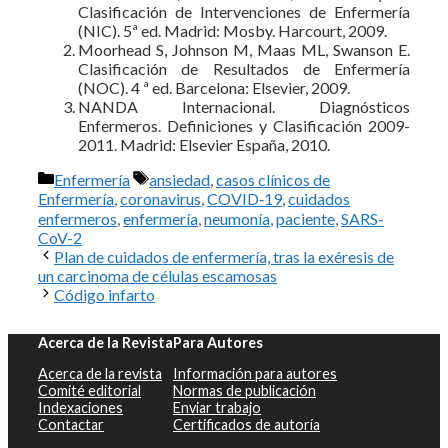
Clasificación de Intervenciones de Enfermería
(NIC). 5ª ed. Madrid: Mosby. Harcourt, 2009.
Moorhead S, Johnson M, Maas ML, Swanson E.
Clasificación de Resultados de Enfermería
(NOC). 4 ª ed. Barcelona: Elsevier, 2009.
NANDA Internacional. Diagnósticos
Enfermeros. Definiciones y Clasificación 2009-
2011. Madrid: Elsevier España, 2010.
Categorías
Etiquetas
Enfermería
ansiedad
,
casos clínicos de
Enfermería
,
coronavirus
,
COVID‑19
,
cuidados
enfermeros
,
enfermería
,
neumonía
,
paciente
,
SARS-
CoV-2
Plan de cuidados de enfermería, tras la exéresis de
un carcinoma de células escamosas
Código infarto
Acerca de la Revista
Para Autores
Acerca de la revista
Información para autores
Comité editorial
Normas de publicación
Indexaciones
Enviar trabajo
Contactar
Certificados de autoría