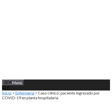
Saltar
al
contenido
Menú
Inicio
>
Enfermería
>
Caso clínico: paciente ingresado por
COVID-19 en planta hospitalaria