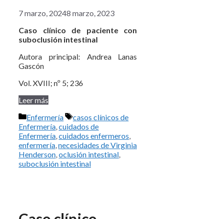
7 marzo, 2024
8 marzo, 2023
Caso clínico de paciente con
suboclusión intestinal
Autora principal: Andrea Lanas
Gascón
Vol. XVIII; nº 5; 236
Leer más
Categorías
Etiquetas
Enfermería
casos clínicos de
Enfermería
,
cuidados de
Enfermería
,
cuidados enfermeros
,
enfermería
,
necesidades de Virginia
Henderson
,
oclusión intestinal
,
suboclusión intestinal
Caso clínico