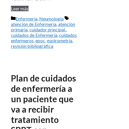
Leer más
Categorías
Etiquetas
Enfermería
,
Neumología
atención de Enfermería
,
atención
primaria
,
cuidador principal.
,
cuidados de Enfermería
,
cuidados
enfermeros
,
epoc
,
espirometría
,
revisión bibliográfica
Plan de cuidados
de enfermería a
un paciente que
va a recibir
tratamiento