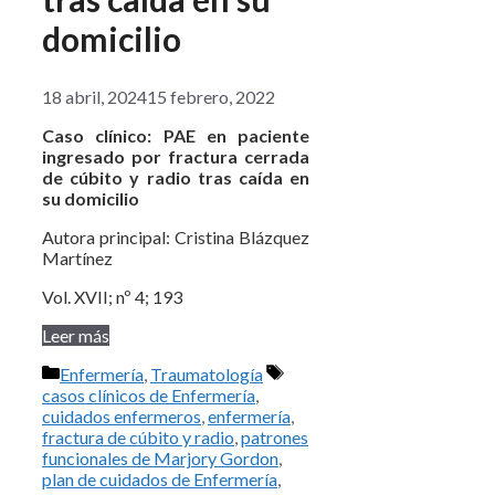
domicilio
18 abril, 2024
15 febrero, 2022
Caso clínico: PAE en paciente
ingresado por fractura cerrada
de cúbito y radio tras caída en
su domicilio
Autora principal: Cristina Blázquez
Martínez
Vol. XVII; nº 4; 193
Leer más
Categorías
Etiquetas
Enfermería
,
Traumatología
casos clínicos de Enfermería
,
cuidados enfermeros
,
enfermería
,
fractura de cúbito y radio
,
patrones
funcionales de Marjory Gordon
,
plan de cuidados de Enfermería
,