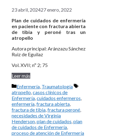
23 abril, 2024
27 enero, 2022
Plan de cuidados de enfermería
en paciente con fractura abierta
de tibia y peroné tras un
atropello
Autora principal: Aránzazu Sánchez
Ruiz de Eguilaz
Vol. XVII; nº 2; 75
Leer más
Categorías
Etiquetas
Enfermería
,
Traumatología
atropello
,
casos clínicos de
Enfermería
,
cuidados enfermeros
,
enfermería
,
fractura abierta
,
fractura de tibia
,
fractura peroné
,
necesidades de Virginia
Henderson
,
plan de cuidados
,
plan
de cuidados de Enfermería
,
proceso de atención de Enfermería