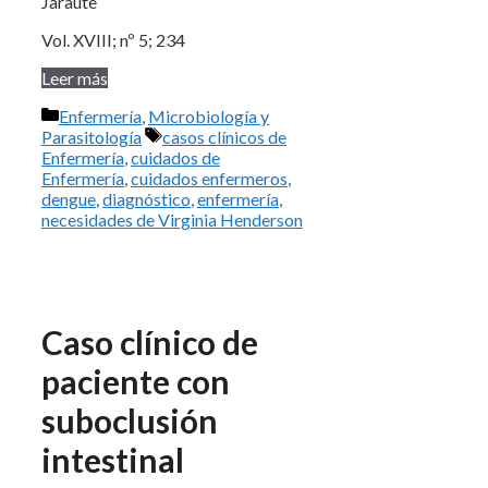
Jaraute
Vol. XVIII; nº 5; 234
Leer más
Categorías
Enfermería
,
Microbiología y
Etiquetas
Parasitología
casos clínicos de
Enfermería
,
cuidados de
Enfermería
,
cuidados enfermeros
,
dengue
,
diagnóstico
,
enfermería
,
necesidades de Virginia Henderson
Caso clínico de
paciente con
suboclusión
intestinal