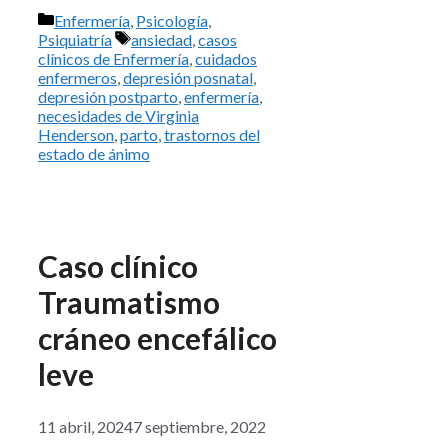
Categorías
Enfermería
,
Psicología
,
Etiquetas
Psiquiatría
ansiedad
,
casos
clínicos de Enfermería
,
cuidados
enfermeros
,
depresión posnatal
,
depresión postparto
,
enfermería
,
necesidades de Virginia
Henderson
,
parto
,
trastornos del
estado de ánimo
Caso clínico
Traumatismo
cráneo encefálico
leve
11 abril, 2024
7 septiembre, 2022