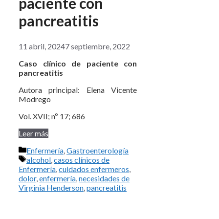
paciente con
pancreatitis
11 abril, 2024
7 septiembre, 2022
Caso clínico de paciente con
pancreatitis
Autora principal: Elena Vicente
Modrego
Vol. XVII; nº 17; 686
Leer más
Categorías
Enfermería
,
Gastroenterología
Etiquetas
alcohol
,
casos clínicos de
Enfermería
,
cuidados enfermeros
,
dolor
,
enfermería
,
necesidades de
Virginia Henderson
,
pancreatitis