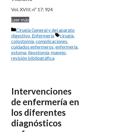
Vol. XVIII; nº 17; 924
Leer más
Categorías
Cirugía General y del aparato
Etiquetas
digestivo
,
Enfermería
cirugía
,
colostomía
,
complicaciones
,
cuidados enfermeros
,
enfermería
,
estoma
,
ileostomía
,
manejo
,
revisión bibliográfica
Intervenciones
de enfermería en
los diferentes
diagnósticos