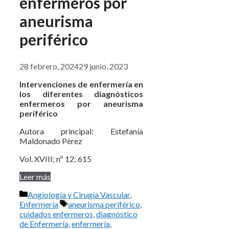
enfermeros por
aneurisma
periférico
28 febrero, 2024
29 junio, 2023
Intervenciones de enfermería en
los diferentes diagnósticos
enfermeros por aneurisma
periférico
Autora principal: Estefanía
Maldonado Pérez
Vol. XVIII; nº 12; 615
Leer más
Categorías
Angiología y Cirugía Vascular
,
Etiquetas
Enfermería
aneurisma periférico
,
cuidados enfermeros
,
diagnóstico
de Enfermería
,
enfermería
,