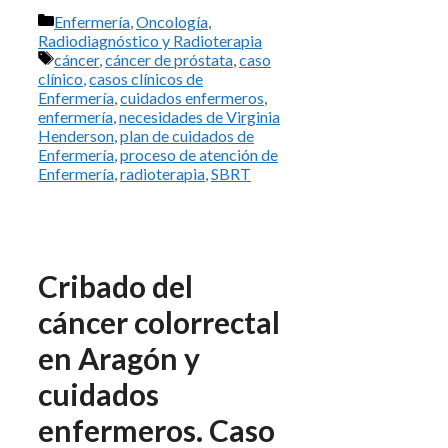
Categorías
Enfermería
,
Oncología
,
Radiodiagnóstico y Radioterapia
Etiquetas
cáncer
,
cáncer de próstata
,
caso
clínico
,
casos clínicos de
Enfermería
,
cuidados enfermeros
,
enfermería
,
necesidades de Virginia
Henderson
,
plan de cuidados de
Enfermería
,
proceso de atención de
Enfermería
,
radioterapia
,
SBRT
Cribado del
cáncer colorrectal
en Aragón y
cuidados
enfermeros. Caso