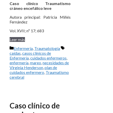
Caso clínico Traumatismo
cráneo encefálico leve
Autora principal: Patricia Miñés
Fernández
Vol. XVII; nº 17; 683
Leer más
Categorías
Etiquetas
Enfermería
,
Traumatología
caídas
,
casos clínicos de
Enfermería
,
cuidados enfermeros
,
enfermería
,
mareo
,
necesidades de
Virginia Henderson
,
plan de
cuidados enfermero
,
Traumatismo
cerebral
Caso clínico de