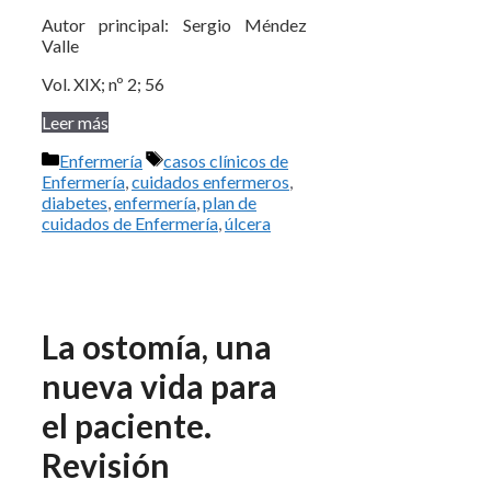
Autor principal: Sergio Méndez
Valle
Vol. XIX; nº 2; 56
Leer más
Categorías
Etiquetas
Enfermería
casos clínicos de
Enfermería
,
cuidados enfermeros
,
diabetes
,
enfermería
,
plan de
cuidados de Enfermería
,
úlcera
La ostomía, una
nueva vida para
el paciente.
Revisión