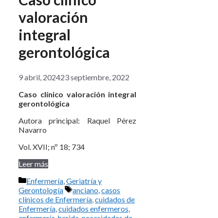
valoración
integral
gerontológica
9 abril, 2024
23 septiembre, 2022
Caso clínico valoración integral
gerontológica
Autora principal: Raquel Pérez
Navarro
Vol. XVII; nº 18; 734
Leer más
Categorías
Enfermería
,
Geriatría y
Etiquetas
Gerontología
anciano
,
casos
clínicos de Enfermería
,
cuidados de
Enfermería
,
cuidados enfermeros
,
enfermería
,
herida
,
necesidades de