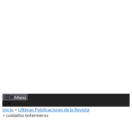
Saltar
al
contenido
Menú
Inicio
>
Ultimas Publicaciones de la Revista
>
cuidados enfermeros