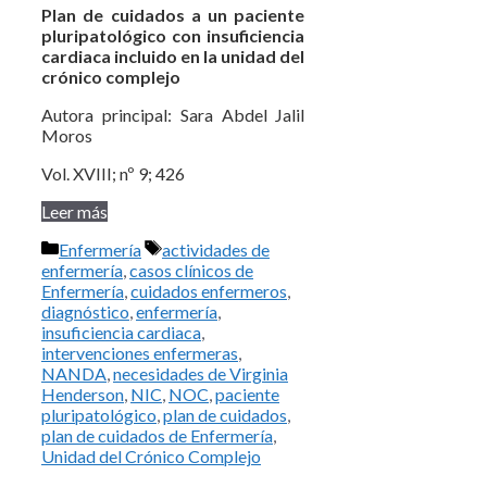
Plan de cuidados a un paciente
pluripatológico con insuficiencia
cardiaca incluido en la unidad del
crónico complejo
Autora principal: Sara Abdel Jalil
Moros
Vol. XVIII; nº 9; 426
Leer más
Categorías
Etiquetas
Enfermería
actividades de
enfermería
,
casos clínicos de
Enfermería
,
cuidados enfermeros
,
diagnóstico
,
enfermería
,
insuficiencia cardiaca
,
intervenciones enfermeras
,
NANDA
,
necesidades de Virginia
Henderson
,
NIC
,
NOC
,
paciente
pluripatológico
,
plan de cuidados
,
plan de cuidados de Enfermería
,
Unidad del Crónico Complejo