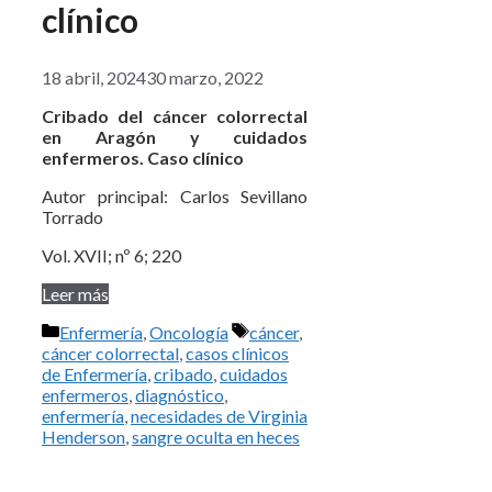
clínico
18 abril, 2024
30 marzo, 2022
Cribado del cáncer colorrectal
en Aragón y cuidados
enfermeros. Caso clínico
Autor principal: Carlos Sevillano
Torrado
Vol. XVII; nº 6; 220
Leer más
Categorías
Etiquetas
Enfermería
,
Oncología
cáncer
,
cáncer colorrectal
,
casos clínicos
de Enfermería
,
cribado
,
cuidados
enfermeros
,
diagnóstico
,
enfermería
,
necesidades de Virginia
Henderson
,
sangre oculta en heces