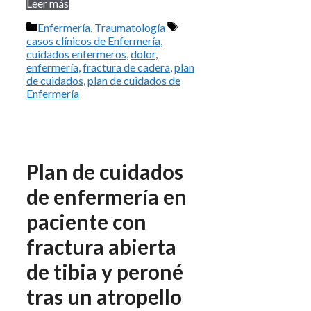
Leer más
Categorías
Etiquetas
Enfermería
,
Traumatología
casos clínicos de Enfermería
,
cuidados enfermeros
,
dolor
,
enfermería
,
fractura de cadera
,
plan
de cuidados
,
plan de cuidados de
Enfermería
Plan de cuidados
de enfermería en
paciente con
fractura abierta
de tibia y peroné
tras un atropello