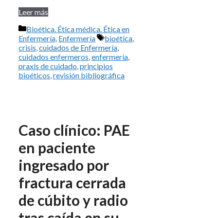
Leer más
Categorías
Bioética. Ética médica. Ética en
Etiquetas
Enfermería
,
Enfermería
bioética
,
crisis
,
cuidados de Enfermería
,
cuidados enfermeros
,
enfermería
,
praxis de cuidado
,
principios
bioéticos
,
revisión bibliográfica
Caso clínico: PAE
en paciente
ingresado por
fractura cerrada
de cúbito y radio
tras caída en su