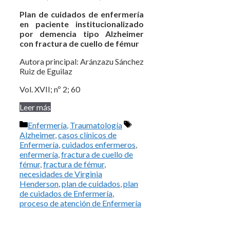
Plan de cuidados de enfermería
en paciente institucionalizado
por demencia tipo Alzheimer
con fractura de cuello de fémur
Autora principal: Aránzazu Sánchez
Ruiz de Eguilaz
Vol. XVII; nº 2; 60
Leer más
Categorías
Etiquetas
Enfermería
,
Traumatología
Alzheimer
,
casos clínicos de
Enfermería
,
cuidados enfermeros
,
enfermería
,
fractura de cuello de
fémur
,
fractura de fémur
,
necesidades de Virginia
Henderson
,
plan de cuidados
,
plan
de cuidados de Enfermería
,
proceso de atención de Enfermería