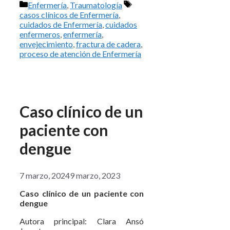
Categorías
Etiquetas
Enfermería
,
Traumatología
casos clínicos de Enfermería
,
cuidados de Enfermería
,
cuidados
enfermeros
,
enfermería
,
envejecimiento
,
fractura de cadera
,
proceso de atención de Enfermería
Caso clínico de un
paciente con
dengue
7 marzo, 2024
9 marzo, 2023
Caso clínico de un paciente con
dengue
Autora principal: Clara Ansó