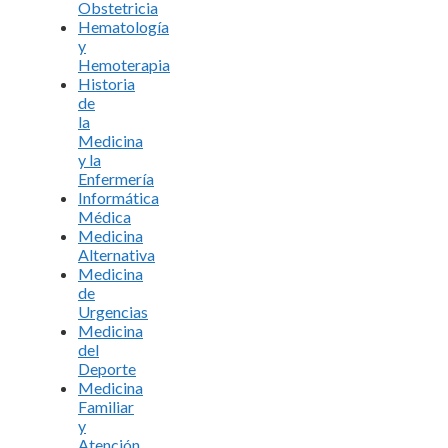
Obstetricia
Hematología
y
Hemoterapia
Historia
de
la
Medicina
y la
Enfermería
Informática
Médica
Medicina
Alternativa
Medicina
de
Urgencias
Medicina
del
Deporte
Medicina
Familiar
y
Atención