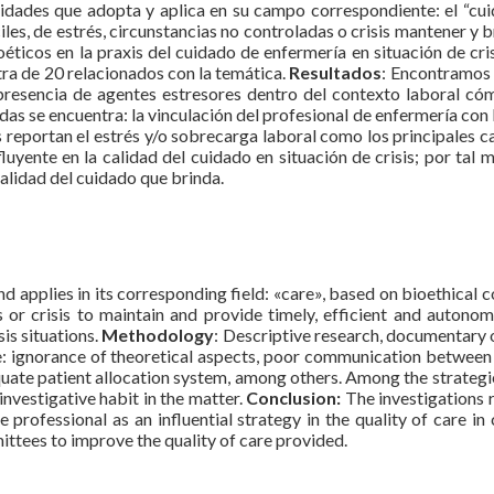
dades que adopta y aplica en su campo correspondiente: el “cui
íciles, de estrés, circunstancias no controladas o crisis mantener y
oéticos en la praxis del cuidado de enfermería en situación de cri
ra de 20 relacionados con la temática.
Resultados
: Encontramos 
 presencia de agentes estresores dentro del contexto laboral c
das se encuentra: la vinculación del profesional de enfermería con l
 reportan el estrés y/o sobrecarga laboral como los principales ca
uyente en la calidad del cuidado en situación de crisis; por tal m
alidad del cuidado que brinda.
 applies in its corresponding field: «care», based on bioethical co
es or crisis to maintain and provide timely, efficient and autonom
sis situations.
Methodology
: Descriptive research, documentary 
: ignorance of theoretical aspects, poor communication between n
uate patient allocation system, among others. Among the strategie
investigative habit in the matter.
Conclusion:
The investigations r
 professional as an influential strategy in the quality of care in c
mittees to improve the quality of care provided.