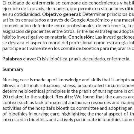
El cuidado de enfermería se compone de conocimientos y habili
ejercicio de la praxis; de manera, que permite en situaciones dif
en su cotidianidad. O
bjetivo general
: Determinar principios bi
artículos consultados a través de Google Académico y una muest
comunicación deficiente entre profesionales de enfermería, la
asignación de pacientes entre otros. Entre las estrategias adopta
hábito investigativo en materia.
Conclusión:
Las investigaciones
se destaca el aspecto moral del profesional como estrategia infl
participe activamente en los comité de bioética para mejorar la c
Palabras clave
: Crisis, bioética, praxis de cuidado, enfermería.
Summary
Nursing care is made up of knowledge and skills that it adopts and
allows in difficult situations, stress, uncontrolled circumstanc
determine bioethical principles in the praxis of nursing care in cri
20 related to the subject.
Results:
We found that the causes are
context such as lack of material and human resources and inadeq
activities of the hospital’s bioethics committee and adopting an 
of bioethics in nursing care, highlighting the moral aspect of the
interested in bioethics and actively participate in bioethics com