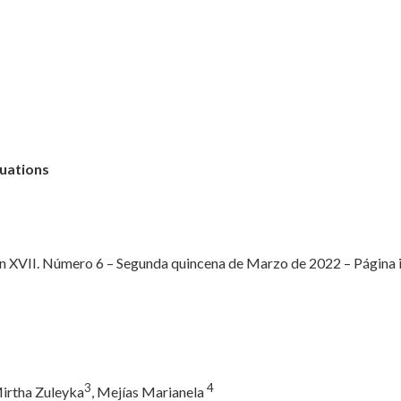
tuations
XVII. Número 6 – Segunda quincena de Marzo de 2022 – Página inic
3
4
Mirtha Zuleyka
, Mejías Marianela