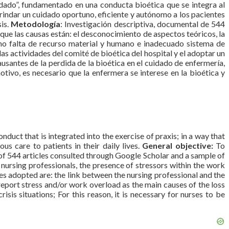
dado”, fundamentado en una conducta bioética que se integra al
 brindar un cuidado oportuno, eficiente y autónomo a los pacientes
sis.
Metodología
: Investigación descriptiva, documental de 544
que las causas están: el desconocimiento de aspectos teóricos, la
ómo falta de recurso material y humano e inadecuado sistema de
as actividades del comité de bioética del hospital y el adoptar un
usantes de la perdida de la bioética en el cuidado de enfermería,
otivo, es necesario que la enfermera se interese en la bioética y
nduct that is integrated into the exercise of praxis; in a way that
ous care to patients in their daily lives.
General objective:
To
of 544 articles consulted through Google Scholar and a sample of
ursing professionals, the presence of stressors within the work
s adopted are: the link between the nursing professional and the
eport stress and/or work overload as the main causes of the loss
risis situations; For this reason, it is necessary for nurses to be