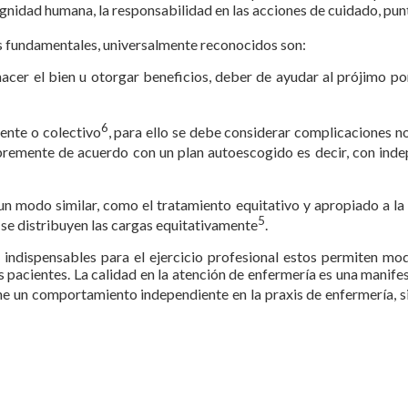
gnidad humana, la responsabilidad en las acciones de cuidado, punt
s fundamentales, universalmente reconocidos son:
hacer el bien u otorgar beneficios, deber de ayudar al prójimo por
6
ente o colectivo
, para ello se debe considerar complicaciones 
libremente de acuerdo con un plan autoescogido es decir, con inde
e un modo similar, como el tratamiento equitativo y apropiado a la
5
o se distribuyen las cargas equitativamente
.
 indispensables para el ejercicio profesional estos permiten mod
 los pacientes. La calidad en la atención de enfermería es una manife
ene un comportamiento independiente en la praxis de enfermería, s