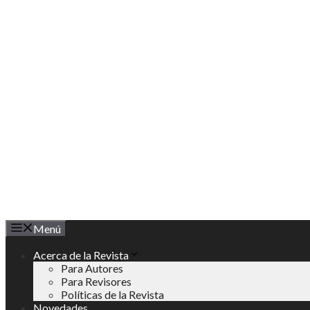
Saltar
al
contenido
Menú
Acerca de la Revista
Para Autores
Para Revisores
Políticas de la Revista
Novedades