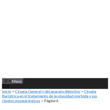
Saltar
al
contenido
Menú
Inicio
>
Cirugía General y del aparato digestivo
>
Cirugía
Bariátrica en el tratamiento de la obesidad mórbida y sus
riesgos posquirúrgicos
>
Página 6