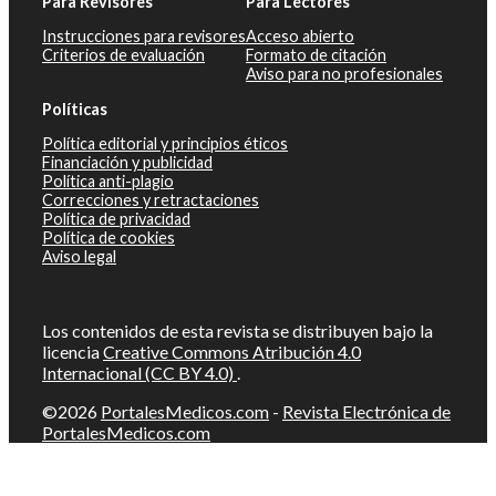
Para Revisores
Para Lectores
Instrucciones para revisores
Acceso abierto
Criterios de evaluación
Formato de citación
Aviso para no profesionales
Políticas
Política editorial y principios éticos
Financiación y publicidad
Política anti-plagio
Correcciones y retractaciones
Política de privacidad
Política de cookies
Aviso legal
Los contenidos de esta revista se distribuyen bajo la
licencia
Creative Commons Atribución 4.0
Internacional (CC BY 4.0)
.
©2026
PortalesMedicos.com
-
Revista Electrónica de
PortalesMedicos.com