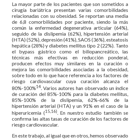
La mayor parte de los pacientes que son sometidos a
cirugía bariátrica presentan varias comorbilidades
relacionadas con su obesidad. Se reportan una media
de 6,8 comorbilidades por paciente, siendo la más
común la enfermedad degenerativa articular (64%),
seguido de la dislipemia (62%), hipertensión arterial
(HTA) (52%), depresión (41%), SAOS (36%), esteatosis
hepática (28%) y diabetes mellitus tipo 2 (22%). Tanto
el bypass gástrico como el biliopancreático, las
técnicas más efectivas en reducción ponderal,
producen efectos muy similares en la curación o
mejora las comorbilidades asociadas a la obesidad,
sobre todo en lo que hace referencia a los factores de
riesgo cardiovascular cuya curación alcanza el
14
80%-100%
. Varios autores han observado un índice
de curación del 85%-100% para la diabetes mellitus,
85%-100% de la dislipemia, 62%-66% de la
hipertensión arterial (HTA) y un 91% en el caso de la
15,16)
hiperuricemia (
. En nuestro estudio también se
confirma las altas tasas de curación de los factores de
riesgo cardiovascular.
En este trabajo, al igual que en otros, hemos observado