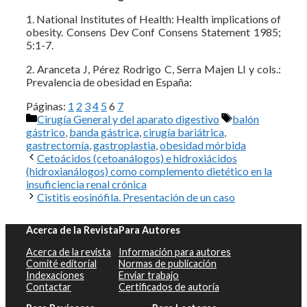
1. National Institutes of Health: Health implications of
obesity. Consens Dev Conf Consens Statement 1985;
5:1-7.
2. Aranceta J, Pérez Rodrigo C, Serra Majen LI y cols.:
Prevalencia de obesidad en España:
Páginas:
1
2
3
4
5
6
7
Categorías
Etiquetas
Cirugía General y del aparato digestivo
balón
gástrico
,
banda gástrica
,
cirugía bariátrica
,
gastrectomía
,
gastroplastia
,
obesidad mórbida
Cetoácidos (cetoanálogos) e hidroxiácidos
(hidroxianálogos) como complemento dietético en la
insuficiencia renal crónica
Cistitis eosinófila. Presentación de un caso
Acerca de la Revista
Para Autores
Acerca de la revista
Información para autores
Comité editorial
Normas de publicación
Indexaciones
Enviar trabajo
Contactar
Certificados de autoría