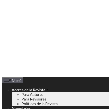
Saltar
al
contenido
Menú
Acerca de la Revista
Para Autores
Para Revisores
Políticas de la Revista
Novedades