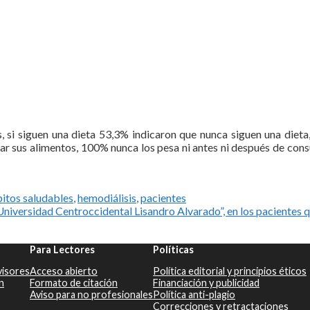
s, si siguen una dieta 53,3% indicaron que nunca siguen una die
ar sus alimentos, 100% nunca los pesa ni antes ni después de consu
itos saludables
,
hemodiálisis
,
pacientes
niversidad Centroccidental Lisandro Alvarado”, en los pacientes q
Para Lectores
Políticas
visores
Acceso abierto
Política editorial y principios éticos
n
Formato de citación
Financiación y publicidad
Aviso para no profesionales
Política anti-plagio
Correcciones y retractaciones