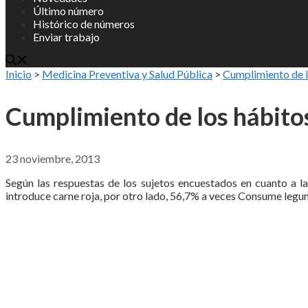
Último número
Histórico de números
Enviar trabajo
Inicio
>
Medicina Preventiva y Salud Pública
>
Cumplimiento de l
Cumplimiento de los hábitos
23 noviembre, 2013
Según las respuestas de los sujetos encuestados en cuanto a l
introduce carne roja, por otro lado, 56,7% a veces Consume le