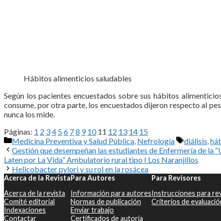
Hábitos alimenticios saludables
Según los pacientes encuestados sobre sus hábitos alimenticio
consume, por otra parte, los encuestados dijeron respecto al pes
nunca los mide.
Páginas:
1
2
3
4
5
6
7
8
9
10
11
12
13
14
15
Categorías
Etiquetas
Medicina Preventiva y Salud Pública
,
Nefrología
diálisis
,
háb
Gestión que desempeñan las estudiantes de Enfermería de la “U
Laten por La Vida” Ambulatorio rural tipo I Los Naranjillos
Helicobacter pylori y su rol en la rosácea
Acerca de la Revista
Para Autores
Para Revisores
Acerca de la revista
Información para autores
Instrucciones para re
Comité editorial
Normas de publicación
Criterios de evaluació
Indexaciones
Enviar trabajo
Contactar
Certificados de autoría