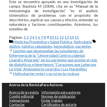
Este se encuentra apoyado en una investigación de
campo, Bautista M (2004), cita en su “Manual de la
metodología de investigación” “es el análisis
sistemático de problemas con el propósito de
describirlos, explicar sus causas y efectos, entender su
naturaleza y factores constituyentes. Asimismo, los
estudios de
Páginas:
1
2
3
4
5
6
7
8
9
10
11
12
13
14
15
Categorías
Etique
Medicina Preventiva y Salud Pública
,
Nefrología
diálisis
,
hábitos saludables
,
hemodiálisis
,
pacientes
Gestión que desempeñan las estudiantes de
Enfermería de la “Universidad Centroccidental
Lisandro Alvarado”, en los pacientes que asisten al club
de diabéticos e hipertensos “Corazones que Laten por
La Vida” Ambulatorio rural tipo I Los Naranjillos
Helicobacter pylori y su rol en la rosácea
Acerca de la Revista
Para Autores
Acerca de la revista
Información para autores
Comité editorial
Normas de publicación
Indexaciones
Enviar trabajo
Contactar
Certificados de autoría