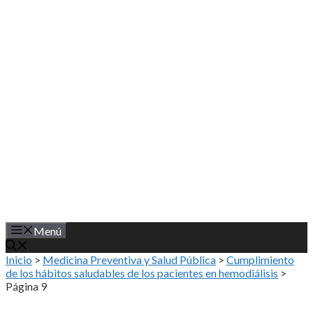
Saltar
al
contenido
Menú
Inicio
>
Medicina Preventiva y Salud Pública
>
Cumplimiento
de los hábitos saludables de los pacientes en hemodiálisis
>
Página 9