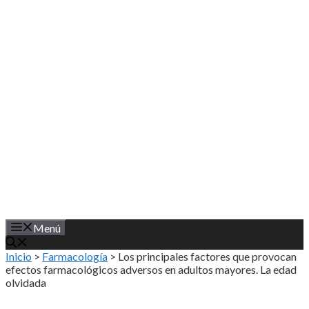
Saltar
al
contenido
Menú
Inicio
>
Farmacología
>
Los principales factores que provocan
efectos farmacológicos adversos en adultos mayores. La edad
olvidada