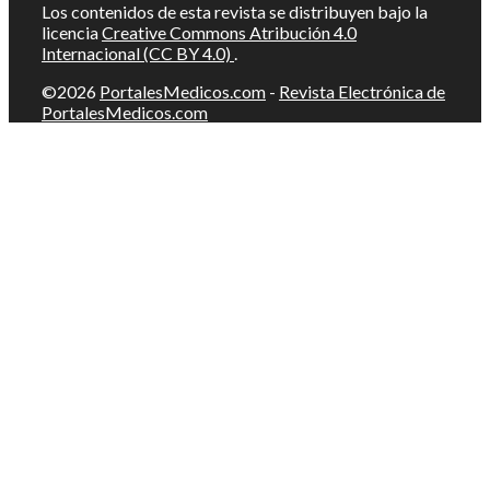
Los contenidos de esta revista se distribuyen bajo la
licencia
Creative Commons Atribución 4.0
Internacional (CC BY 4.0)
.
©2026
PortalesMedicos.com
-
Revista Electrónica de
PortalesMedicos.com