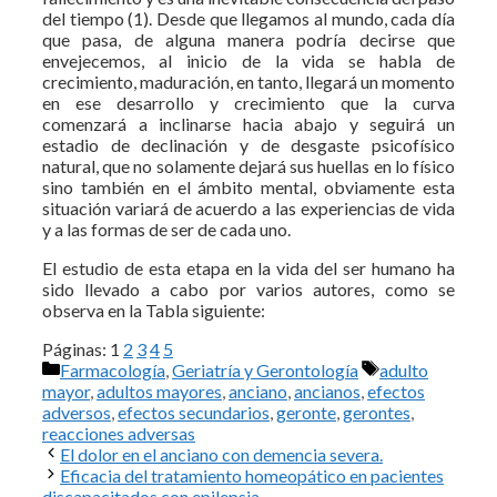
del tiempo (1). Desde que llegamos al mundo, cada día
que pasa, de alguna manera podría decirse que
envejecemos, al inicio de la vida se habla de
crecimiento, maduración, en tanto, llegará un momento
en ese desarrollo y crecimiento que la curva
comenzará a inclinarse hacia abajo y seguirá un
estadio de declinación y de desgaste psicofísico
natural, que no solamente dejará sus huellas en lo físico
sino también en el ámbito mental, obviamente esta
situación variará de acuerdo a las experiencias de vida
y a las formas de ser de cada uno.
El estudio de esta etapa en la vida del ser humano ha
sido llevado a cabo por varios autores, como se
observa en la Tabla siguiente:
Páginas:
1
2
3
4
5
Categorías
Etiquetas
Farmacología
,
Geriatría y Gerontología
adulto
mayor
,
adultos mayores
,
anciano
,
ancianos
,
efectos
adversos
,
efectos secundarios
,
geronte
,
gerontes
,
reacciones adversas
El dolor en el anciano con demencia severa.
Eficacia del tratamiento homeopático en pacientes
discapacitados con epilepsia