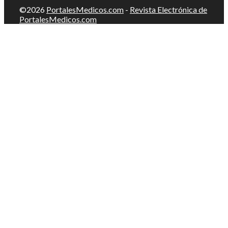
©2026
PortalesMedicos.com
-
Revista Electrónica de
PortalesMedicos.com