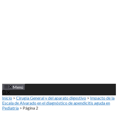
Saltar
al
contenido
Menú
Inicio
>
Cirugía General y del aparato digestivo
>
Impacto de la
Escala de Alvarado en el diagnóstico de apendicitis aguda en
Pediatría
>
Página 2