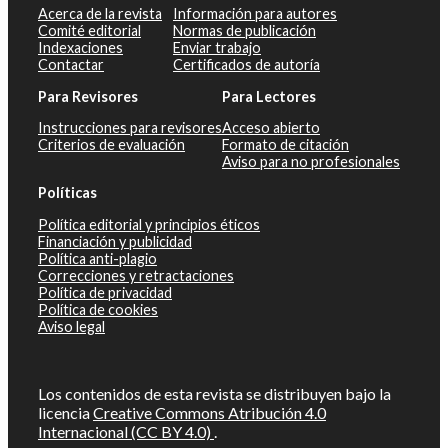
Acerca de la revista
Información para autores
Comité editorial
Normas de publicación
Indexaciones
Enviar trabajo
Contactar
Certificados de autoría
Para Revisores
Para Lectores
Instrucciones para revisores
Acceso abierto
Criterios de evaluación
Formato de citación
Aviso para no profesionales
Políticas
Política editorial y principios éticos
Financiación y publicidad
Política anti-plagio
Correcciones y retractaciones
Política de privacidad
Política de cookies
Aviso legal
Los contenidos de esta revista se distribuyen bajo la
licencia
Creative Commons Atribución 4.0
Internacional (CC BY 4.0)
.