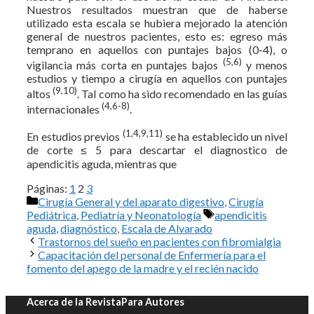
Nuestros resultados muestran que de haberse
utilizado esta escala se hubiera mejorado la atención
general de nuestros pacientes, esto es: egreso más
temprano en aquellos con puntajes bajos (0-4), o
(5,6)
vigilancia más corta en puntajes bajos
y menos
estudios y tiempo a cirugía en aquellos con puntajes
(9,10)
altos
. Tal como ha sido recomendado en las guías
(4,6-8)
internacionales
.
(1,4,9,11)
En estudios previos
se ha establecido un nivel
de corte ≤ 5 para descartar el diagnostico de
apendicitis aguda, mientras que
Páginas:
1
2
3
Categorías
Cirugía General y del aparato digestivo
,
Cirugía
Etiquetas
Pediátrica
,
Pediatría y Neonatología
apendicitis
aguda
,
diagnóstico
,
Escala de Alvarado
Trastornos del sueño en pacientes con fibromialgia
Capacitación del personal de Enfermería para el
fomento del apego de la madre y el recién nacido
Acerca de la Revista
Para Autores