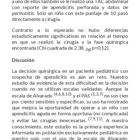
a uno de ellos también se le realizó una TAC abdominal
con reporte de apendicitis perforada y datos de
peritonitis. Sólo un niño con este puntaje de 10 pasó
directamente a cirugía.
Contrario a lo esperado no hubo diferencias
estadísticamente significativas en relación al tiempo
en que se realizó la cirugía y la fase quirúrgica
encontrada (Chi cuadrada de 2.38,
p=0.12).
3gl
Discusión
La decisión quirúrgica en un paciente pediátrico con
sospecha de apendicitis es aún un reto. Nuestro
estudio da evidencia de esta dificultad en la decisión
cuando no se utilizan escalas validadas. Aunque la
(4,6,8,10)
(1,3,7)
escala de Alvarado
y el PAS
no son cien
por ciento sensibles y específicas, su uso ha mostrado
que mejora la oportunidad de operar a un niño con
apendicitis aguda en forma oportuna (no complicada)
(7,9,11)
y evitar las cirugías innecesarias
. A nuestro
conocimiento, este estudio es la primera experiencia
informada en población exclusivamente pediátrica en
nuestro país con el uso de la escala de Alvarado.