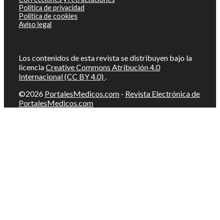
Política de privacidad
Política de cookies
Aviso legal
Los contenidos de esta revista se distribuyen bajo la
licencia
Creative Commons Atribución 4.0
Internacional (CC BY 4.0)
.
©2026
PortalesMedicos.com
-
Revista Electrónica de
PortalesMedicos.com