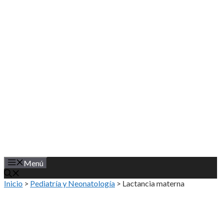
Saltar
al
contenido
Menú
Inicio
>
Pediatría y Neonatología
>
Lactancia materna