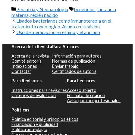
Categorías
Etiquetas
Pediatría y Neonatología
beneficios
,
lactancia
materna
,
recién nacido
Lisados bacterianos como inmunoterapia en el
tratamiento oncológico. Asunto en revisión
Uso de medicación en el niño y el anciano
Acerca de la Revista
Para Autores
Acerca de la revista
Información para autores
Comité editorial
Normas de publicación
Indexaciones
Enviar trabajo
Contactar
Certificados de autoría
Para Revisores
Para Lectores
Instrucciones para revisores
Acceso abierto
Criterios de evaluación
Formato de citación
Aviso para no profesionales
Políticas
Política editorial y principios éticos
Financiación y publicidad
Política anti-plagio
Correcciones y retractaciones