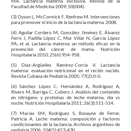
MÁ. Lactancia materna exclusiva. Revista de la
Facultad de Medicina 2009; 50(004).
(3) Dyson L, McCormick F, Renfrew M. Intervenciones
para promover el inicio de la lactancia materna. 2008.
(4) Aguilar Cordero M, González Jiménez E, Álvarez
Ferre J, Padilla López C, Mur Villar N, García López
PA, et al. Lactancia materna: un método eficaz en la
prevención del cáncer de mama. Nutrición
Hospitalaria 2010; 25(6):954-958.
(5) Díaz-Argüelles Ramírez-Corría V. Lactancia
materna: evaluación nutricional en el recién nacido.
Revista Cubana de Pediatría 2005; 77(2):0-0.
(6) Sánchez López C, Hernández A, Rodríguez A,
Rivero M, Barriga C, Cubero J. Análisis del contenido
en nitrógeno y proteínas de leche materna, día vs
noche. Nutrición Hospitalaria 2011; 26(3):511-514.
(7) Macías SM, Rodríguez S, Ronayne de Ferrer,
Patricia A. Leche materna: composición y factores
condicionantes de la lactancia. Archivos argentinos de
pediatría 2006; 104(5):423-430.