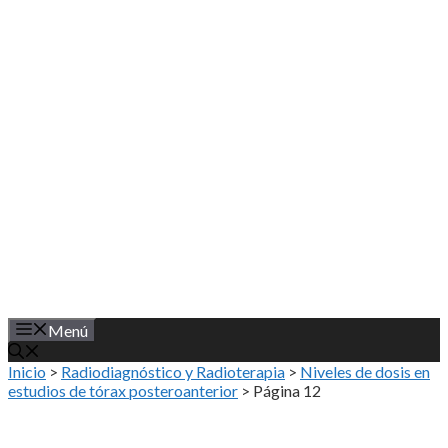
Saltar
al
contenido
Menú
Inicio
>
Radiodiagnóstico y Radioterapia
>
Niveles de dosis en
estudios de tórax posteroanterior
>
Página 12