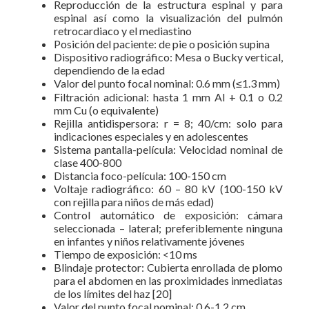
Reproducción de la estructura espinal y para
espinal así como la visualización del pulmón
retrocardiaco y el mediastino
Posición del paciente: de pie o posición supina
Dispositivo radiográfico: Mesa o Bucky vertical,
dependiendo de la edad
Valor del punto focal nominal: 0.6 mm (≤1.3 mm)
Filtración adicional: hasta 1 mm Al + 0.1 o 0.2
mm Cu (o equivalente)
Rejilla antidispersora: r = 8; 40/cm: solo para
indicaciones especiales y en adolescentes
Sistema pantalla-película: Velocidad nominal de
clase 400-800
Distancia foco-película: 100-150 cm
Voltaje radiográfico: 60 – 80 kV (100-150 kV
con rejilla para niños de más edad)
Control automático de exposición: cámara
seleccionada – lateral; preferiblemente ninguna
en infantes y niños relativamente jóvenes
Tiempo de exposición: <10 ms
Blindaje protector: Cubierta enrollada de plomo
para el abdomen en las proximidades inmediatas
de los límites del haz [20]
Valor del punto focal nominal: 0.6-1.2 cm