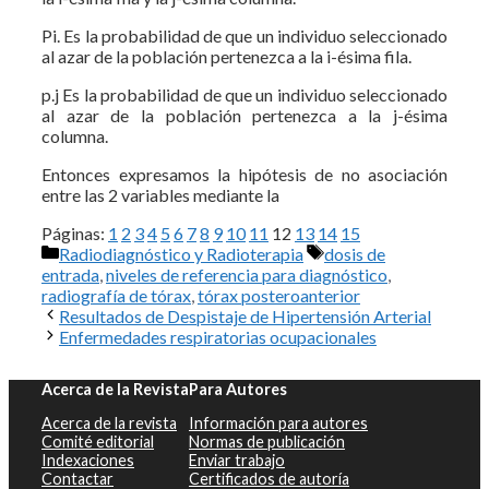
Pi. Es la probabilidad de que un individuo seleccionado
al azar de la población pertenezca a la i-ésima fila.
p.j Es la probabilidad de que un individuo seleccionado
al azar de la población pertenezca a la j-ésima
columna.
Entonces expresamos la hipótesis de no asociación
entre las 2 variables mediante la
Páginas:
1
2
3
4
5
6
7
8
9
10
11
12
13
14
15
Categorías
Etiquetas
Radiodiagnóstico y Radioterapia
dosis de
entrada
,
niveles de referencia para diagnóstico
,
radiografía de tórax
,
tórax posteroanterior
Resultados de Despistaje de Hipertensión Arterial
Enfermedades respiratorias ocupacionales
Acerca de la Revista
Para Autores
Acerca de la revista
Información para autores
Comité editorial
Normas de publicación
Indexaciones
Enviar trabajo
Contactar
Certificados de autoría