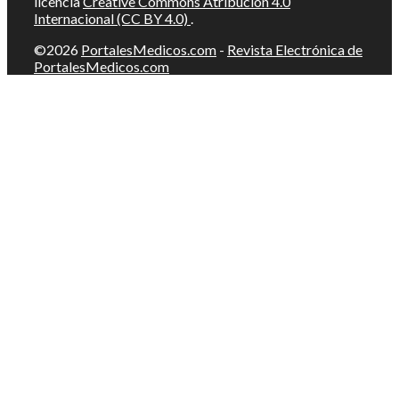
licencia
Creative Commons Atribución 4.0
Internacional (CC BY 4.0)
.
©2026
PortalesMedicos.com
-
Revista Electrónica de
PortalesMedicos.com