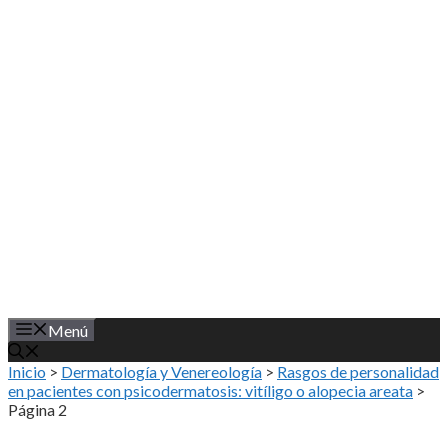
Saltar
al
contenido
Menú
Inicio
>
Dermatología y Venereología
>
Rasgos de personalidad
en pacientes con psicodermatosis: vitíligo o alopecia areata
>
Página 2