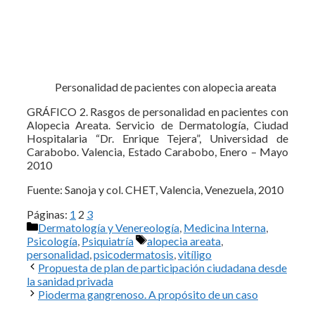
Personalidad de pacientes con alopecia areata
GRÁFICO 2. Rasgos de personalidad en pacientes con
Alopecia Areata. Servicio de Dermatología, Ciudad
Hospitalaria “Dr. Enrique Tejera”, Universidad de
Carabobo. Valencia, Estado Carabobo, Enero – Mayo
2010
Fuente: Sanoja y col. CHET, Valencia, Venezuela, 2010
Páginas:
1
2
3
Categorías
Dermatología y Venereología
,
Medicina Interna
,
Etiquetas
Psicología
,
Psiquiatría
alopecia areata
,
personalidad
,
psicodermatosis
,
vitíligo
Propuesta de plan de participación ciudadana desde
la sanidad privada
Pioderma gangrenoso. A propósito de un caso