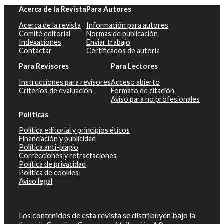
Acerca de la Revista
Para Autores
Acerca de la revista
Información para autores
Comité editorial
Normas de publicación
Indexaciones
Enviar trabajo
Contactar
Certificados de autoría
Para Revisores
Para Lectores
Instrucciones para revisores
Acceso abierto
Criterios de evaluación
Formato de citación
Aviso para no profesionales
Políticas
Política editorial y principios éticos
Financiación y publicidad
Política anti-plagio
Correcciones y retractaciones
Política de privacidad
Política de cookies
Aviso legal
Los contenidos de esta revista se distribuyen bajo la